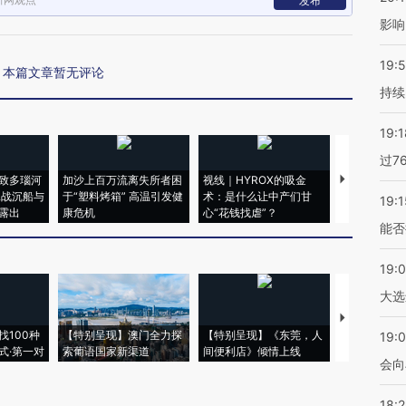
发布
影响
19:5
本篇文章暂无评论
持续
19:1
过7
致多瑙河
加沙上百万流离失所者困
视线｜HYROX的吸金
马航飞行员
二战沉船与
于“塑料烤箱” 高温引发健
术：是什么让中产们甘
粒摇头丸 尿
19:1
露出
康危机
心“花钱找虐”？
毒品
能否
19:
大选
【推广】走
找100种
【特别呈现】澳门全力探
【特别呈现】《东莞，人
会，让数智科
19:0
式·第一对
索葡语国家新渠道
间便利店》倾情上线
业
会向
18: