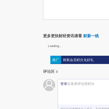
更多更快财经资讯请看
财新一线
Loading...
推广
财新会员积分兑好礼
评论区
0
登录
后发表评论得积分
评论仅代表网友个人观点，不代表财