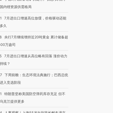
国内锂资源供需格局
1
7月进出口增速高位放缓，价格驱动还能
多久
8
央行7月继续增持近20吨黄金 累计储备超
600万盎司
跨国走私7万
视线｜被称为“蟑螂”的印
视线｜“入侵”还是“人道危
检体内含3种
度Z世代 用街头抗争将教
机”？难民潮撕裂西班牙
秘鲁纳斯
5
7月进出口增速从高位略有回落 涨价动力
育部长拱下台
飞地休达
13人遇难
持续？
07
下周前瞻：生态环境法典施行；巴西总统
进入竞选阶段
进第四届链博
【商旅对话】华住集团
技“链”接产
【特别呈现】寻找100种
CFO：不靠规模取胜，华
【特别呈
1
特朗普坚称美国防空弹药库存充足 但不
有意思的生活方式·第三对
住三大增长引擎是什么？
有意思的
乌克兰提供更多
24
人事观察｜上海55岁女副市长解冬进京