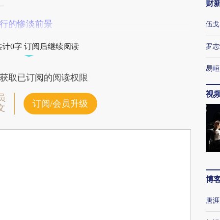
财
行的惨淡前景
伍戈
罗志
共计0字 订阅后继续阅读
易峘
获取已订阅的阅读权限
视
员
订阅/会员升级
文
博
唐涯