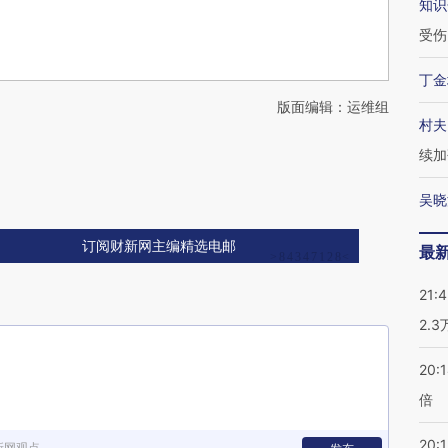
知识
受伤
丁金
版面编辑：运维组
村夫
续加
吴晓
订阅财新网主编精选电邮
最
21:
2.
20:
倍
20:1
新网观点