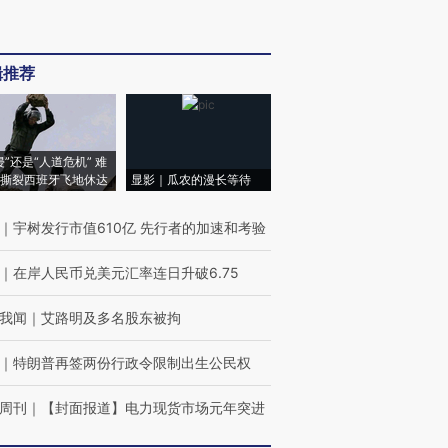
辑推荐
侵”还是“人道危机” 难
撕裂西班牙飞地休达
显影｜瓜农的漫长等待
｜
宇树发行市值610亿 先行者的加速和考验
｜
在岸人民币兑美元汇率连日升破6.75
我闻
｜
艾路明及多名股东被拘
｜
特朗普再签两份行政令限制出生公民权
周刊
｜
【封面报道】电力现货市场元年突进