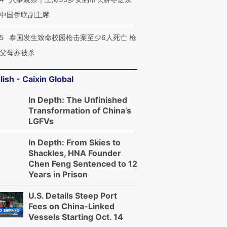
中国侨联副主席
45
泰国发生致命校园枪击案至少6人死亡 枪
父母亦被杀
lish - Caixin Global
In Depth: The Unfinished
Transformation of China’s
LGFVs
In Depth: From Skies to
Shackles, HNA Founder
Chen Feng Sentenced to 12
Years in Prison
U.S. Details Steep Port
Fees on China-Linked
Vessels Starting Oct. 14