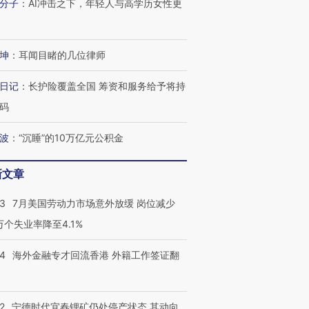
分子
：
AI冲击之下，年轻人与高学历女性更
坤
：
耳闻目睹的几位律师
日记
：
长护险覆盖全国 筹资和服务给予将持
码
波
：
“沉睡”的10万亿元公积金
新文章
43
7月美国劳动力市场意外放缓 岗位减少
3万个失业率降至4.1%
14
海外金融专才回流香港 外籍工作签证翻
2
宁德时代宜春锂矿仍处停产状态 其动向