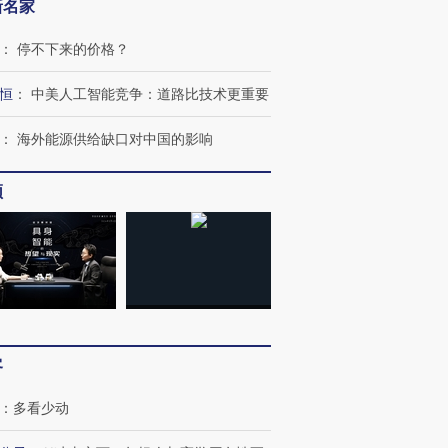
新名家
：
停不下来的价格？
恒
：
中美人工智能竞争：道路比技术更重要
：
海外能源供给缺口对中国的影响
频
客
：
多看少动