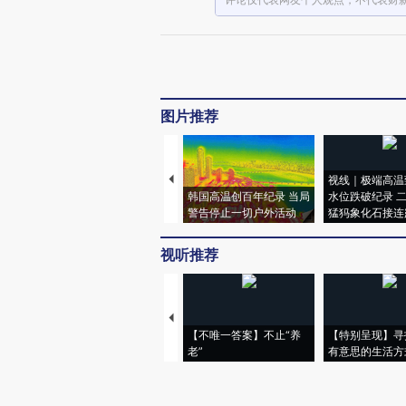
图片推荐
视线｜极端高温
韩国高温创百年纪录 当局
水位跌破纪录 
警告停止一切户外活动
猛犸象化石接连
视听推荐
【不唯一答案】不止“养
【特别呈现】寻
老”
有意思的生活方