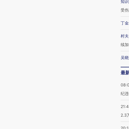
知识
受伤
丁金
村夫
续加
吴晓
最
08:
纪违
21:
2.
20: