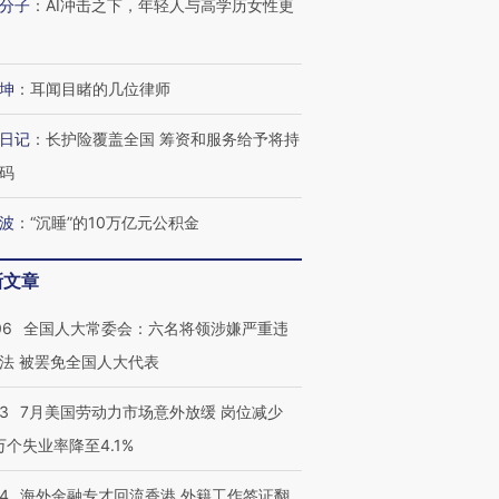
分子
：
AI冲击之下，年轻人与高学历女性更
坤
：
耳闻目睹的几位律师
日记
：
长护险覆盖全国 筹资和服务给予将持
码
波
：
“沉睡”的10万亿元公积金
新文章
06
全国人大常委会：六名将领涉嫌严重违
法 被罢免全国人大代表
43
7月美国劳动力市场意外放缓 岗位减少
3万个失业率降至4.1%
14
海外金融专才回流香港 外籍工作签证翻