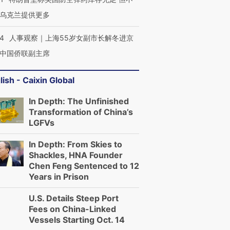
乌克兰提供更多
24
人事观察｜上海55岁女副市长解冬进京
中国侨联副主席
lish - Caixin Global
In Depth: The Unfinished
Transformation of China’s
LGFVs
In Depth: From Skies to
Shackles, HNA Founder
Chen Feng Sentenced to 12
Years in Prison
U.S. Details Steep Port
Fees on China-Linked
Vessels Starting Oct. 14