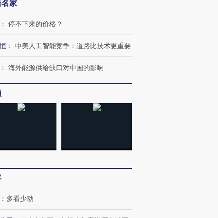
新名家
：
停不下来的价格？
跨国走私7万
视线｜被称为“蟑螂”的印
视线｜“入侵”还是“人道危
检体内含3种
度Z世代 用街头抗争将教
机”？难民潮撕裂西班牙
秘鲁纳斯
恒
：
中美人工智能竞争：道路比技术更重要
育部长拱下台
飞地休达
13人遇难
：
海外能源供给缺口对中国的影响
频
进第四届链博
【商旅对话】华住集团
技“链”接产
【特别呈现】寻找100种
CFO：不靠规模取胜，华
【特别呈
有意思的生活方式·第三对
住三大增长引擎是什么？
有意思的
客
：
多看少动