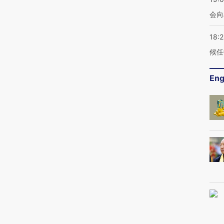
会向
18:
候任
Eng