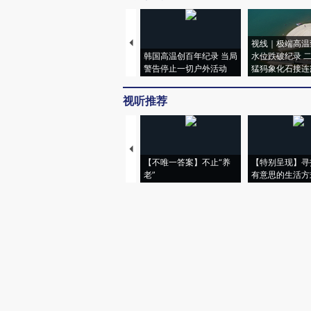
视线｜极端高温
韩国高温创百年纪录 当局
水位跌破纪录 
警告停止一切户外活动
猛犸象化石接连
视听推荐
【不唯一答案】不止“养
【特别呈现】寻
老”
有意思的生活方