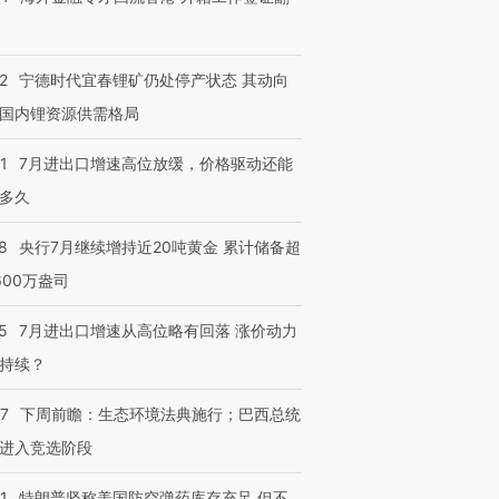
2
宁德时代宜春锂矿仍处停产状态 其动向
国内锂资源供需格局
1
7月进出口增速高位放缓，价格驱动还能
多久
8
央行7月继续增持近20吨黄金 累计储备超
600万盎司
5
7月进出口增速从高位略有回落 涨价动力
持续？
07
下周前瞻：生态环境法典施行；巴西总统
进入竞选阶段
1
特朗普坚称美国防空弹药库存充足 但不