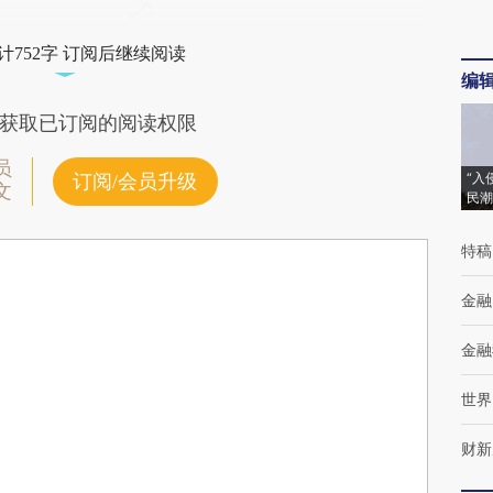
计752字 订阅后继续阅读
编
获取已订阅的阅读权限
员
“入
订阅/会员升级
文
民潮
特稿
金融
金融
世界
财新