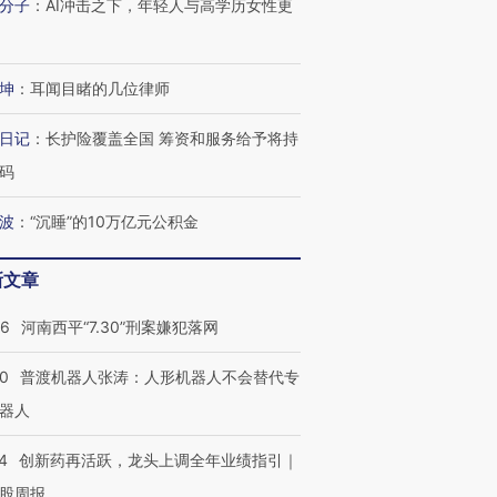
分子
：
AI冲击之下，年轻人与高学历女性更
坤
：
耳闻目睹的几位律师
日记
：
长护险覆盖全国 筹资和服务给予将持
码
波
：
“沉睡”的10万亿元公积金
新文章
26
河南西平“7.30”刑案嫌犯落网
00
普渡机器人张涛：人形机器人不会替代专
器人
4
创新药再活跃，龙头上调全年业绩指引｜
股周报