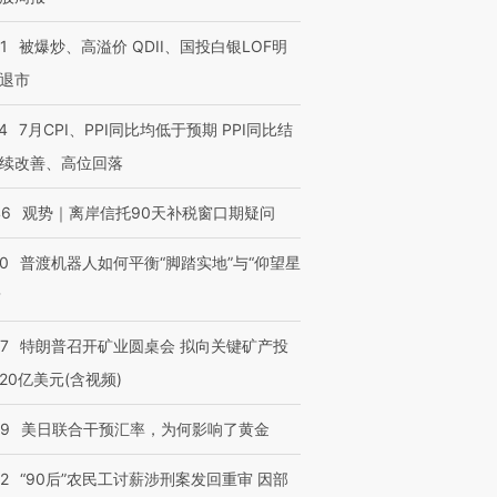
1
被爆炒、高溢价 QDII、国投白银LOF明
退市
4
7月CPI、PPI同比均低于预期 PPI同比结
续改善、高位回落
46
观势｜离岸信托90天补税窗口期疑问
00
普渡机器人如何平衡“脚踏实地”与“仰望星
？
57
特朗普召开矿业圆桌会 拟向关键矿产投
20亿美元(含视频)
09
美日联合干预汇率，为何影响了黄金
32
“90后”农民工讨薪涉刑案发回重审 因部