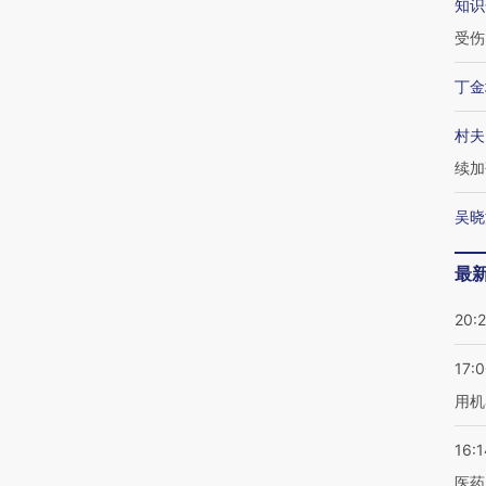
知识
受伤
丁金
村夫
续加
吴晓
最
20:
17:
用机
16:1
医药