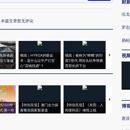
财
伍戈
本篇文章暂无评论
罗志
易峘
视
失所者困
视线｜HYROX的吸金
视线｜被称为“蟑螂”的印
视线｜“入侵
高温引发健
术：是什么让中产们甘
度Z世代 用街头抗争将教
机”？难民潮
心“花钱找虐”？
育部长拱下台
飞地休达
【推广】走
找100种
【特别呈现】澳门全力探
【特别呈现】《东莞，人
会，让数智科
博
式·第一对
索葡语国家新渠道
间便利店》倾情上线
业
唐涯