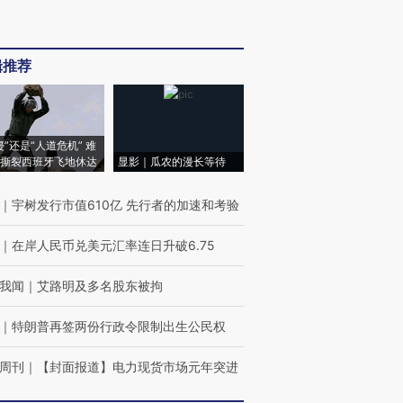
辑推荐
侵”还是“人道危机” 难
撕裂西班牙飞地休达
显影｜瓜农的漫长等待
｜
宇树发行市值610亿 先行者的加速和考验
｜
在岸人民币兑美元汇率连日升破6.75
我闻
｜
艾路明及多名股东被拘
｜
特朗普再签两份行政令限制出生公民权
周刊
｜
【封面报道】电力现货市场元年突进