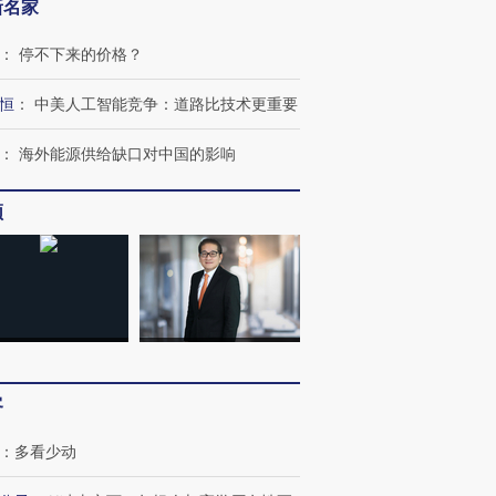
新名家
：
停不下来的价格？
恒
：
中美人工智能竞争：道路比技术更重要
：
海外能源供给缺口对中国的影响
频
”还是“人道危
湖北宜昌局部短时降雨
哈尔滨遭遇短时极端强降
撕裂西班牙
128毫米 紧急转移近
雨 3小时累计雨量超80毫
秘鲁纳斯
4000人
米
13人遇难
进第四届链博
【商旅对话】华住集团
技“链”接产
【特别呈现】寻找100种
CFO：不靠规模取胜，华
【特别呈
客
有意思的生活方式·第三对
住三大增长引擎是什么？
有意思的
：
多看少动