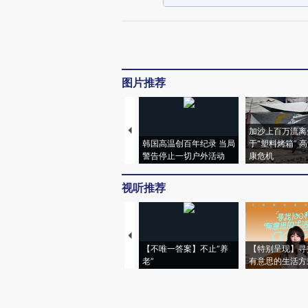
图片推荐
加沙上百万流离
韩国高温创百年纪录 当局
于“塑料烤箱” 
警告停止一切户外活动
康危机
视听推荐
【不唯一答案】不止“养
【特别呈现】寻
老”
有意思的生活方