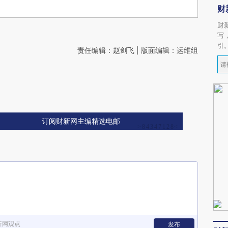
财
财
写
引
责任编辑：赵剑飞 | 版面编辑：运维组
订阅财新网主编精选电邮
新网观点
发布