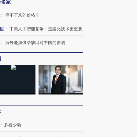
新名家
：
停不下来的价格？
恒
：
中美人工智能竞争：道路比技术更重要
：
海外能源供给缺口对中国的影响
频
跨国走私7万
视线｜被称为“蟑螂”的印
视线｜“入侵”还是“人道危
检体内含3种
度Z世代 用街头抗争将教
机”？难民潮撕裂西班牙
秘鲁纳斯
客
育部长拱下台
飞地休达
13人遇难
：
多看少动