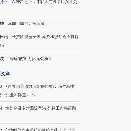
分子
：
AI冲击之下，年轻人与高学历女性更
进第四届链博
【商旅对话】华住集团
技“链”接产
【特别呈现】寻找100种
CFO：不靠规模取胜，华
【特别呈
有意思的生活方式·第三对
住三大增长引擎是什么？
有意思的
坤
：
耳闻目睹的几位律师
日记
：
长护险覆盖全国 筹资和服务给予将持
码
波
：
“沉睡”的10万亿元公积金
新文章
43
7月美国劳动力市场意外放缓 岗位减少
3万个失业率降至4.1%
14
海外金融专才回流香港 外籍工作签证翻
2
宁德时代宜春锂矿仍处停产状态 其动向