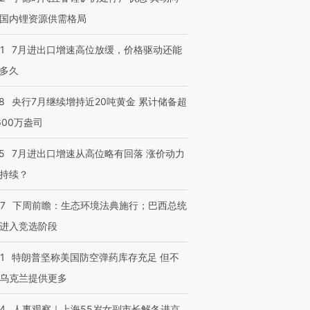
国内锂资源供需格局
1
7月进出口增速高位放缓，价格驱动还能
多久
8
央行7月继续增持近20吨黄金 累计储备超
600万盎司
5
7月进出口增速从高位略有回落 涨价动力
持续？
07
下周前瞻：生态环境法典施行；巴西总统
进入竞选阶段
1
特朗普坚称美国防空弹药库存充足 但不
乌克兰提供更多
24
人事观察｜上海55岁女副市长解冬进京