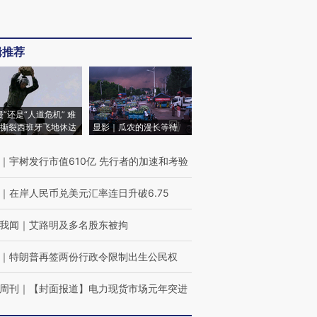
辑推荐
侵”还是“人道危机” 难
撕裂西班牙飞地休达
显影｜瓜农的漫长等待
｜
宇树发行市值610亿 先行者的加速和考验
｜
在岸人民币兑美元汇率连日升破6.75
我闻
｜
艾路明及多名股东被拘
｜
特朗普再签两份行政令限制出生公民权
周刊
｜
【封面报道】电力现货市场元年突进