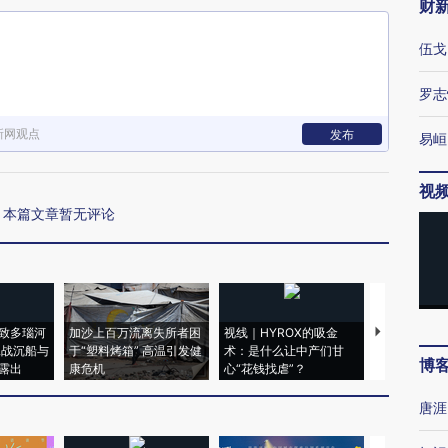
财
伍戈
罗志
新网观点
发布
易峘
视
本篇文章暂无评论
致多瑙河
加沙上百万流离失所者困
视线｜HYROX的吸金
马航飞行员
二战沉船与
于“塑料烤箱” 高温引发健
术：是什么让中产们甘
粒摇头丸 尿
博
露出
康危机
心“花钱找虐”？
毒品
唐涯