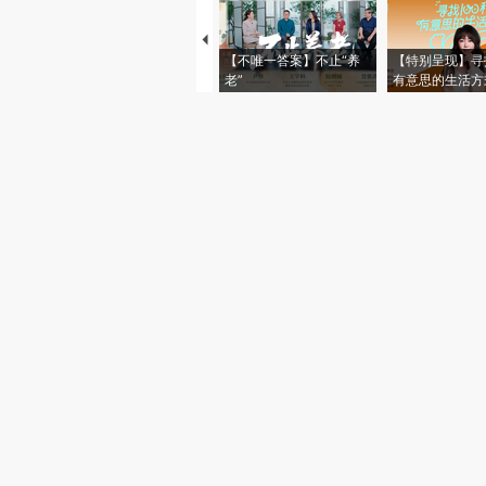
【不唯一答案】不止“养
【特别呈现】寻
老”
有意思的生活方