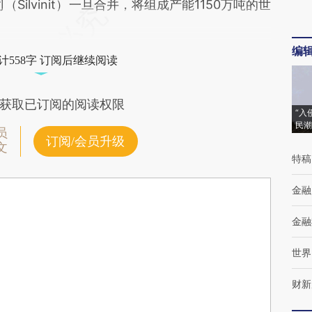
司（Silvinit）一旦合并，将组成产能1150万吨的世
编
计558字 订阅后继续阅读
获取已订阅的阅读权限
“入
民潮
员
订阅/会员升级
文
特稿
金融
金融
世界
财新