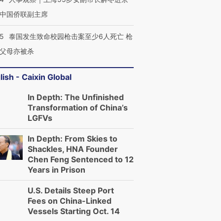
中国侨联副主席
45
泰国发生致命校园枪击案至少6人死亡 枪
父母亦被杀
lish - Caixin Global
In Depth: The Unfinished
Transformation of China’s
LGFVs
In Depth: From Skies to
Shackles, HNA Founder
Chen Feng Sentenced to 12
Years in Prison
U.S. Details Steep Port
Fees on China-Linked
Vessels Starting Oct. 14