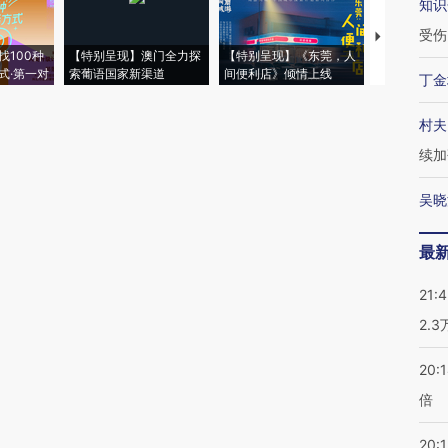
知识
受伤
【推广】走
找100种
【特别呈现】澳门全力探
【特别呈现】《东莞，人
会，让数智科
式·第一对
索葡语国家新渠道
间便利店》倾情上线
业
丁金
村夫
续加
吴晓
最
21:
2.
20:
倍
20:1