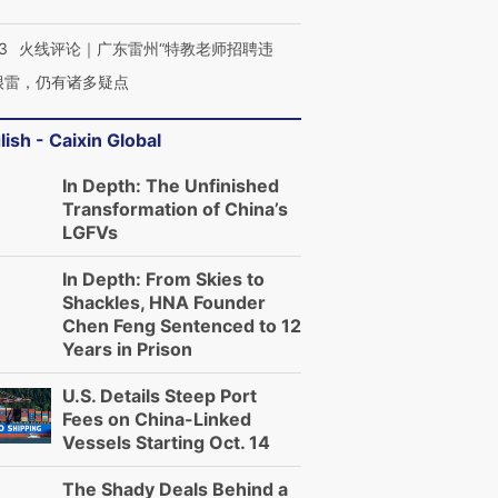
3
火线评论｜广东雷州“特教老师招聘违
很雷，仍有诸多疑点
lish - Caixin Global
In Depth: The Unfinished
Transformation of China’s
LGFVs
In Depth: From Skies to
Shackles, HNA Founder
Chen Feng Sentenced to 12
Years in Prison
U.S. Details Steep Port
Fees on China-Linked
Vessels Starting Oct. 14
The Shady Deals Behind a