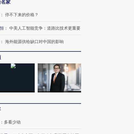
”？
毒品
育部长拱下台
13人遇难
新名家
：
停不下来的价格？
恒
：
中美人工智能竞争：道路比技术更重要
进第四届链博
【商旅对话】华住集团
技“链”接产
：
海外能源供给缺口对中国的影响
【特别呈现】寻找100种
CFO：不靠规模取胜，华
【特别呈
有意思的生活方式·第三对
住三大增长引擎是什么？
有意思的
频
客
：
多看少动