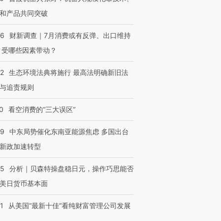
和产品共同突破
56
财新调查｜7月消费或有反弹、出口维持
 受哪些因素带动？
42
生态环境法典将施行 最高法明确新旧法
与追责规则
0
看空消费的“三大误区”
59
中东局势催化东南亚能源焦虑 多国出台
新政加速转型
05
分析｜贝森特操盘稳日元，操作巧思能否
美日货币基本面
1
从美国“最新十佳”看纯财富管理公司发展