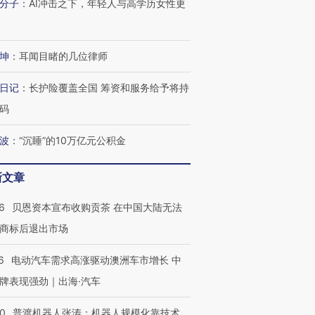
分子
：
AI冲击之下，年轻人与高学历女性更
坤
：
耳闻目睹的几位律师
日记
：
长护险覆盖全国 筹资和服务给予将持
码
波
：
“沉睡”的10万亿元公积金
新文章
6
贝恩资本宣布收购贡茶 在中国大陆无法
商标后退出市场
6
电动汽车需求高涨驱动澳洲车市增长 中
牌表现强劲｜出海·汽车
00
普渡机器人张涛：机器人规模化靠技术、