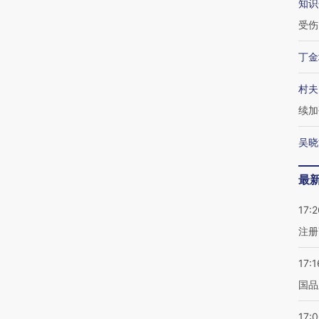
知识
受伤
丁金
村夫
续加
吴晓
最
17:2
注册
17:1
国品
17: