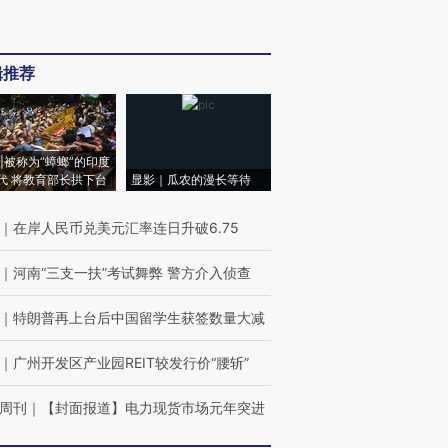
辑推荐
|被称为“蟑螂”的印度
代 将教育部长拱下台
显影｜瓜农的漫长等待
｜
在岸人民币兑美元汇率连日升破6.75
｜
河南“三支一扶”考试舞弊 警方介入侦查
｜
特朗普再上台后中国留学生获签数量大减
｜
广州开发区产业园REIT较发行价“腰斩”
周刊
｜
【封面报道】电力现货市场元年突进