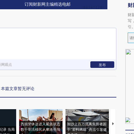
订阅财新网主编精选电邮
财
财
写
引
新网观点
发布
本篇文章暂无评论
西班牙休达进入紧急状态
加沙上百万流离失所者困
视线｜HYR
纪录 当局
数千非法移民从摩洛哥闯
于“塑料烤箱” 高温引发健
术：是什么