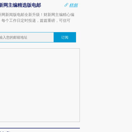
新网主编精选版电邮
样例
新网新闻版电邮全新升级！财新网主编精心编
，每个工作日定时投递，篇篇重磅，可信可
。
订阅
OX的吸金
马航飞行员跨国走私7万
视线｜被称为“蟑螂”的印
让中产们甘
粒摇头丸 尿检体内含3种
度Z世代 用街头抗争将教
秘鲁纳斯