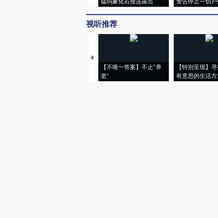
猛犸象化石接连露出
警告停止一切户
视听推荐
【不唯一答案】不止“养
【特别呈现】寻
老”
有意思的生活方