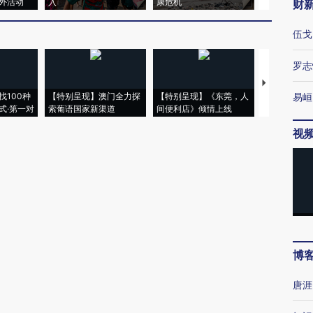
外活动
入
康危机
心“花钱找虐
财
伍戈
罗志
【推广】走
找100种
【特别呈现】澳门全力探
【特别呈现】《东莞，人
会，让数智科
易峘
式·第一对
索葡语国家新渠道
间便利店》倾情上线
业
视
博
唐涯