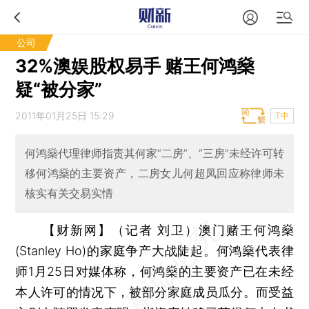
公司
32%澳娱股权易手 赌王何鸿燊
疑“被分家”
2011年01月25日 15:29
T中
何鸿燊代理律师指责其何家“二房”、“三房”未经许可转
移何鸿燊的主要资产，二房女儿何超凤回应称律师未
核实有关交易实情
【财新网】（记者 刘卫）
澳门赌王何鸿燊
(Stanley Ho)的家庭争产大战陡起。何鸿燊代表律
师1月25日对媒体称，何鸿燊的主要资产已在未经
本人许可的情况下，被部分家庭成员瓜分。而受益