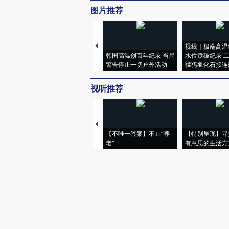
图片推荐
视线｜极端高温
韩国高温创百年纪录 当局
水位跌破纪录 
警告停止一切户外活动
猛犸象化石接连
视听推荐
【不唯一答案】不止“养
【特别呈现】寻
老”
有意思的生活方