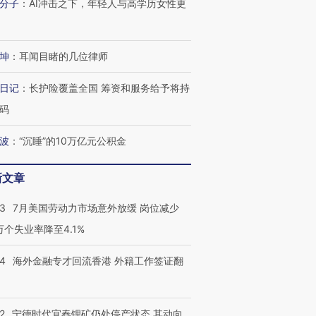
分子
：
AI冲击之下，年轻人与高学历女性更
坤
：
耳闻目睹的几位律师
日记
：
长护险覆盖全国 筹资和服务给予将持
码
波
：
“沉睡”的10万亿元公积金
新文章
43
7月美国劳动力市场意外放缓 岗位减少
3万个失业率降至4.1%
14
海外金融专才回流香港 外籍工作签证翻
2
宁德时代宜春锂矿仍处停产状态 其动向