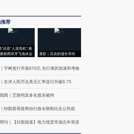
辑推荐
侵”还是“人道危机” 难
撕裂西班牙飞地休达
显影｜瓜农的漫长等待
｜
宇树发行市值610亿 先行者的加速和考验
｜
在岸人民币兑美元汇率连日升破6.75
我闻
｜
艾路明及多名股东被拘
｜
特朗普再签两份行政令限制出生公民权
周刊
｜
【封面报道】电力现货市场元年突进