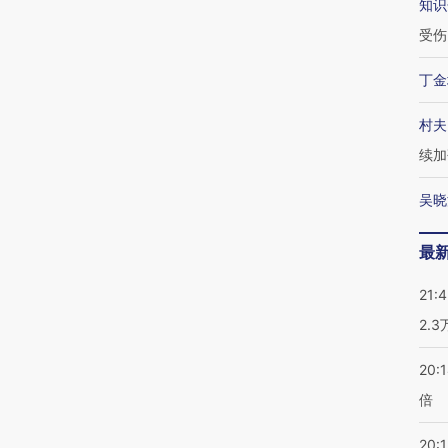
知识
受伤
丁金
村夫
续加
吴晓
最
21:
2.
20:
倍
20:1