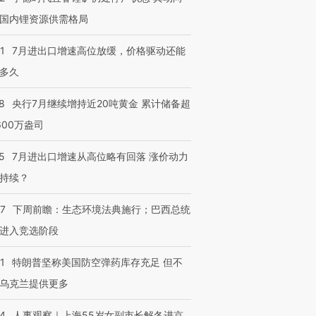
国内锂资源供需格局
1
7月进出口增速高位放缓，价格驱动还能
多久
8
央行7月继续增持近20吨黄金 累计储备超
600万盎司
5
7月进出口增速从高位略有回落 涨价动力
持续？
07
下周前瞻：生态环境法典施行；巴西总统
进入竞选阶段
1
特朗普坚称美国防空弹药库存充足 但不
乌克兰提供更多
24
人事观察｜上海55岁女副市长解冬进京