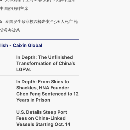
中国侨联副主席
45
泰国发生致命校园枪击案至少6人死亡 枪
父母亦被杀
lish - Caixin Global
In Depth: The Unfinished
Transformation of China’s
LGFVs
In Depth: From Skies to
Shackles, HNA Founder
Chen Feng Sentenced to 12
Years in Prison
U.S. Details Steep Port
Fees on China-Linked
Vessels Starting Oct. 14