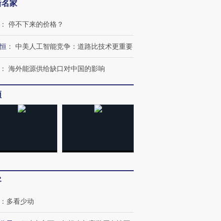
新名家
：
停不下来的价格？
跨国走私7万
视线｜被称为“蟑螂”的印
视线｜“入侵”还是“人道危
恒
：
中美人工智能竞争：道路比技术更重要
检体内含3种
度Z世代 用街头抗争将教
机”？难民潮撕裂西班牙
秘鲁纳斯
育部长拱下台
飞地休达
13人遇难
：
海外能源供给缺口对中国的影响
频
进第四届链博
【商旅对话】华住集团
技“链”接产
【特别呈现】寻找100种
CFO：不靠规模取胜，华
【特别呈
有意思的生活方式·第三对
住三大增长引擎是什么？
有意思的
客
：
多看少动