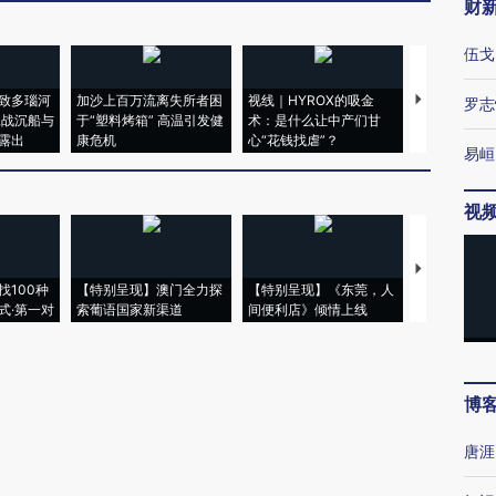
财
伍戈
致多瑙河
加沙上百万流离失所者困
视线｜HYROX的吸金
马航飞行员
罗志
二战沉船与
于“塑料烤箱” 高温引发健
术：是什么让中产们甘
粒摇头丸 尿
露出
康危机
心“花钱找虐”？
毒品
易峘
视
【推广】走
找100种
【特别呈现】澳门全力探
【特别呈现】《东莞，人
会，让数智科
式·第一对
索葡语国家新渠道
间便利店》倾情上线
业
博
唐涯