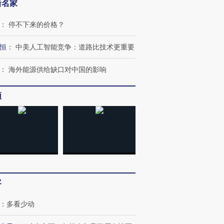
”？
毒品
育部长拱下台
13人遇难
新名家
：
停不下来的价格？
恒
：
中美人工智能竞争：道路比技术更重要
进第四届链博
【商旅对话】华住集团
技“链”接产
：
海外能源供给缺口对中国的影响
【特别呈现】寻找100种
CFO：不靠规模取胜，华
【特别呈
有意思的生活方式·第三对
住三大增长引擎是什么？
有意思的
频
客
：
多看少动