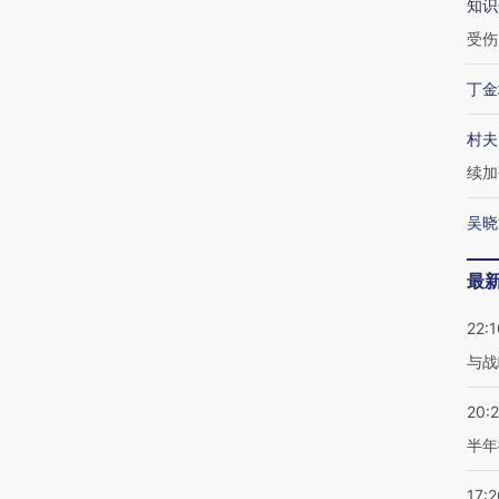
知识
受伤
丁金
村夫
续加
吴晓
最
22:1
与战
20:
半年
17:2