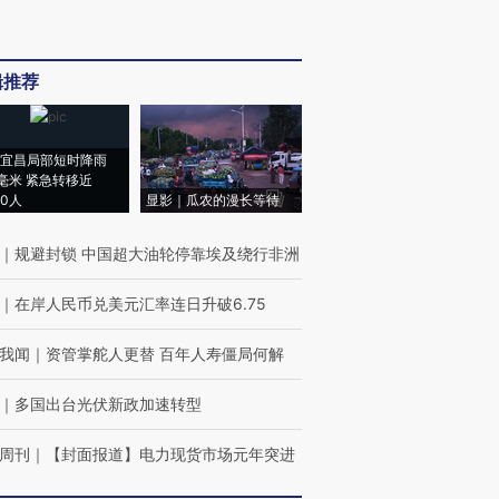
辑推荐
宜昌局部短时降雨
8毫米 紧急转移近
00人
显影｜瓜农的漫长等待
｜
规避封锁 中国超大油轮停靠埃及绕行非洲
｜
在岸人民币兑美元汇率连日升破6.75
我闻
｜
资管掌舵人更替 百年人寿僵局何解
｜
多国出台光伏新政加速转型
周刊
｜
【封面报道】电力现货市场元年突进