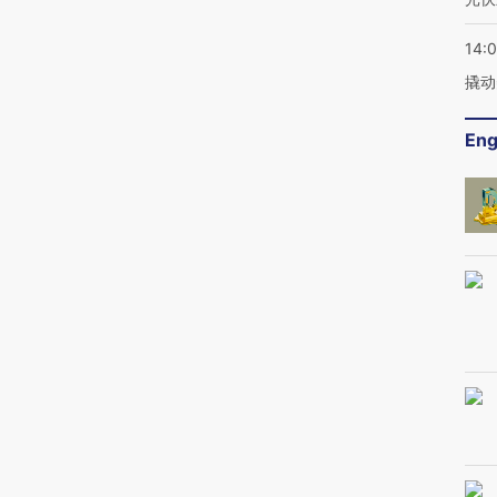
14:
撬动
Eng