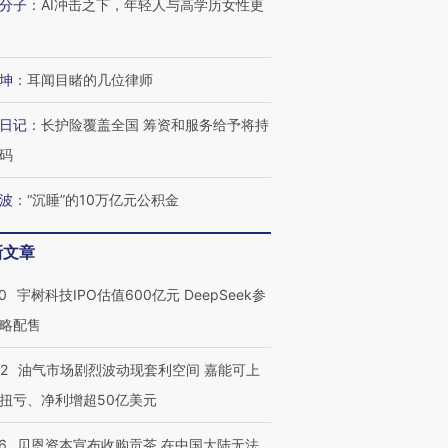
分子
：
AI冲击之下，年轻人与高学历女性更
坤
：
耳闻目睹的几位律师
日记
：
长护险覆盖全国 筹资和服务给予将持
码
波
：
“沉睡”的10万亿元公积金
新文章
0
宇树科技IPO估值600亿元 DeepSeek参
略配售
22
油气市场剧烈波动现套利空间 嘉能可上
扭亏、净利增超50亿美元
6
贝恩资本宣布收购贡茶 在中国大陆无法