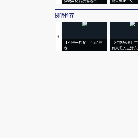
猛犸象化石接连露出
警告停止一切户
视听推荐
【不唯一答案】不止“养
【特别呈现】寻
老”
有意思的生活方