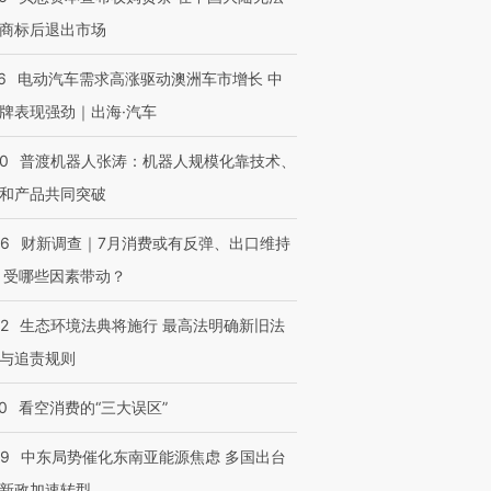
商标后退出市场
6
电动汽车需求高涨驱动澳洲车市增长 中
牌表现强劲｜出海·汽车
00
普渡机器人张涛：机器人规模化靠技术、
和产品共同突破
56
财新调查｜7月消费或有反弹、出口维持
 受哪些因素带动？
42
生态环境法典将施行 最高法明确新旧法
与追责规则
0
看空消费的“三大误区”
59
中东局势催化东南亚能源焦虑 多国出台
新政加速转型