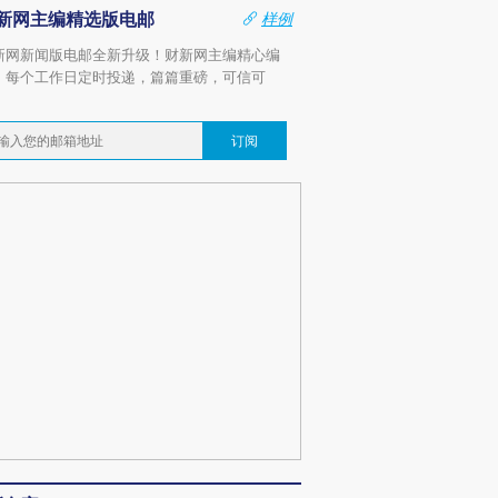
新网主编精选版电邮
样例
新网新闻版电邮全新升级！财新网主编精心编
，每个工作日定时投递，篇篇重磅，可信可
。
订阅
OX的吸金
马航飞行员跨国走私7万
视线｜被称为“蟑螂”的印
让中产们甘
粒摇头丸 尿检体内含3种
度Z世代 用街头抗争将教
秘鲁纳斯