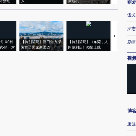
外活动
入
康危机
心“花钱找虐
财
伍戈
罗志
【推广】走
找100种
【特别呈现】澳门全力探
【特别呈现】《东莞，人
会，让数智科
易峘
式·第一对
索葡语国家新渠道
间便利店》倾情上线
业
视
博
唐涯