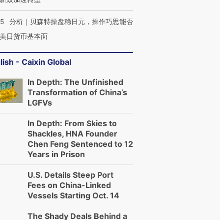
05
分析｜贝森特操盘稳日元，操作巧思能否
美日货币基本面
lish - Caixin Global
In Depth: The Unfinished
Transformation of China’s
LGFVs
In Depth: From Skies to
Shackles, HNA Founder
Chen Feng Sentenced to 12
Years in Prison
U.S. Details Steep Port
Fees on China-Linked
Vessels Starting Oct. 14
The Shady Deals Behind a