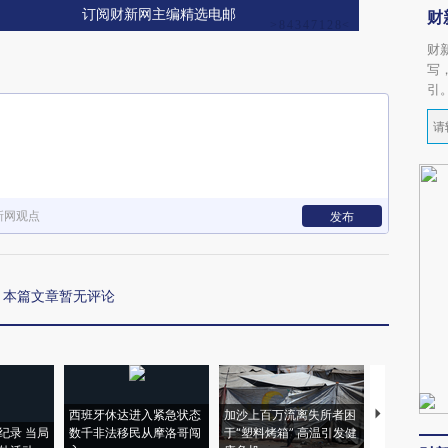
订阅财新网主编精选电邮
财
财
写
引
新网观点
发布
本篇文章暂无评论
西班牙休达进入紧急状态
加沙上百万流离失所者困
视线｜HYR
纪录 当局
数千非法移民从摩洛哥闯
于“塑料烤箱” 高温引发健
术：是什么