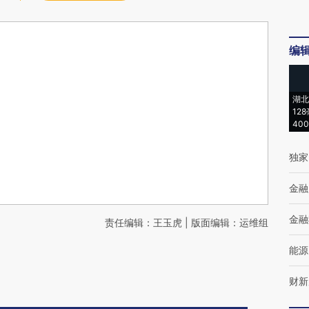
编
湖北
12
40
独家
金融
金融
责任编辑：王玉虎 | 版面编辑：运维组
能源
财新