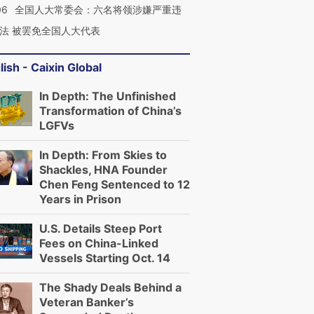
06
全国人大常委会：六名将领涉嫌严重违
法 被罢免全国人大代表
lish - Caixin Global
In Depth: The Unfinished
Transformation of China’s
LGFVs
In Depth: From Skies to
Shackles, HNA Founder
Chen Feng Sentenced to 12
Years in Prison
U.S. Details Steep Port
Fees on China-Linked
Vessels Starting Oct. 14
The Shady Deals Behind a
Veteran Banker’s