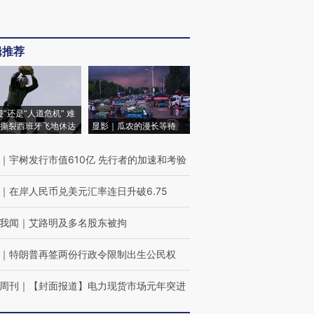
辑推荐
侵”还是“人道危机” 难
撕裂西班牙飞地休达
显影｜瓜农的漫长等待
｜
宇树发行市值610亿 先行者的加速和考验
｜
在岸人民币兑美元汇率连日升破6.75
我闻
｜
艾路明及多名股东被拘
｜
特朗普再签两份行政令限制出生公民权
周刊
｜
【封面报道】电力现货市场元年突进