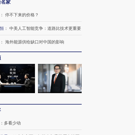
新名家
：
停不下来的价格？
恒
：
中美人工智能竞争：道路比技术更重要
：
海外能源供给缺口对中国的影响
频
跨国走私7万
视线｜被称为“蟑螂”的印
视线｜“入侵”还是“人道危
检体内含3种
度Z世代 用街头抗争将教
机”？难民潮撕裂西班牙
秘鲁纳斯
客
育部长拱下台
飞地休达
13人遇难
：
多看少动