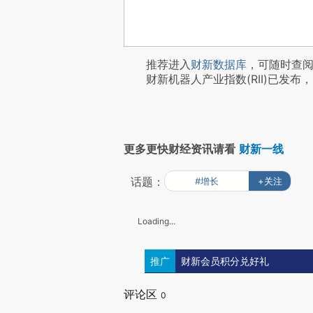
推荐进入
财新数据库
，可随时查
财新机器人产业指数(RII)已发布，
更多更快财经资讯请看
财新一线
话题：
#增长
+关注
Loading...
推广
财新会员积分兑好礼
评论区
0