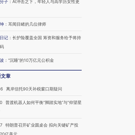
分子
：
AI冲击之下，年轻人与高学历女性更
进第四届链博
【商旅对话】华住集团
技“链”接产
【特别呈现】寻找100种
CFO：不靠规模取胜，华
【特别呈
有意思的生活方式·第三对
住三大增长引擎是什么？
有意思的
坤
：
耳闻目睹的几位律师
日记
：
长护险覆盖全国 筹资和服务给予将持
码
波
：
“沉睡”的10万亿元公积金
新文章
46
离岸信托90天补税窗口期疑问
00
普渡机器人如何平衡“脚踏实地”与“仰望星
？
57
特朗普召开矿业圆桌会 拟向关键矿产投
20亿美元