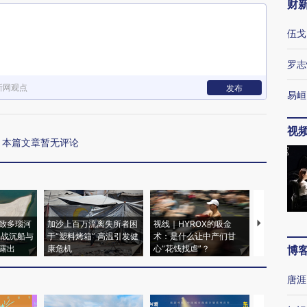
财
伍戈
罗志
新网观点
发布
易峘
视
本篇文章暂无评论
致多瑙河
加沙上百万流离失所者困
视线｜HYROX的吸金
马航飞行员
二战沉船与
于“塑料烤箱” 高温引发健
术：是什么让中产们甘
粒摇头丸 尿
露出
康危机
心“花钱找虐”？
毒品
博
唐涯