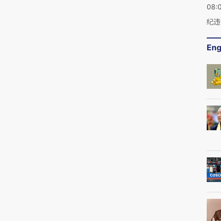
08:
纪违
Eng