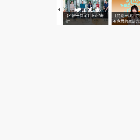
【不唯一答案】不止“养
【特别呈现】寻
老”
有意思的生活方