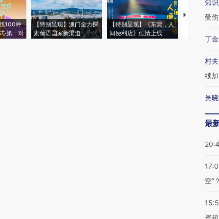
知识
【推广】走
受伤
找100种
【特别呈现】澳门全力探
【特别呈现】《东莞，人
会，让数智科
式·第一对
索葡语国家新渠道
间便利店》倾情上线
业
丁金
村夫
续加
吴晓
最
20:
17:
空”
15:
资超