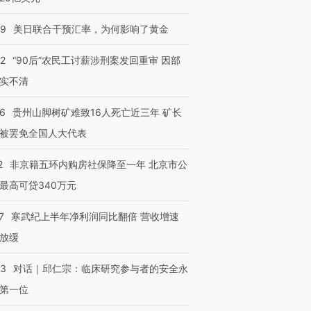
09
美日联合干预汇率，为何影响了黄金
32
“90后”农民工讨薪涉刑案发回重审 因部
实不清
36
贵州山脚树矿难致16人死亡近三年 矿长
被罢免全国人大代表
2
非京籍五环内购房社保降至一年 北京市公
最高可贷340万元
7
寒武纪上半年净利润同比翻倍 营收增速
放缓
53
对话｜邱仁宗：临床研究参与者的安全永
第一位