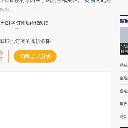
和直接的原因在于民航空域受限。”
财新网
此前
解释。
编
计421字 订阅后继续阅读
获取已订阅的阅读权限
“入
民潮
员
订阅/会员升级
文
特稿
金融
金融
世界
财新