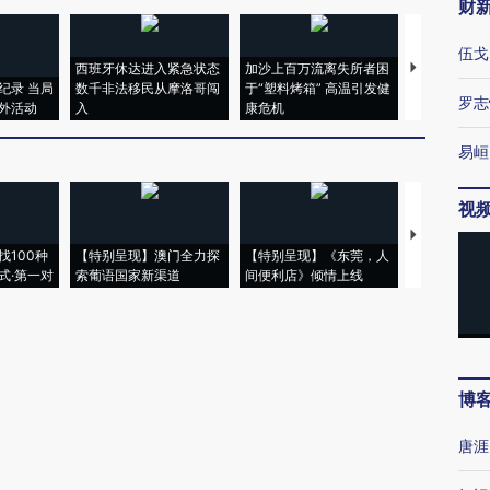
财
伍戈
西班牙休达进入紧急状态
加沙上百万流离失所者困
视线｜HYR
纪录 当局
数千非法移民从摩洛哥闯
于“塑料烤箱” 高温引发健
术：是什么
罗志
外活动
入
康危机
心“花钱找虐
易峘
视
【推广】走
找100种
【特别呈现】澳门全力探
【特别呈现】《东莞，人
会，让数智科
式·第一对
索葡语国家新渠道
间便利店》倾情上线
业
博
唐涯