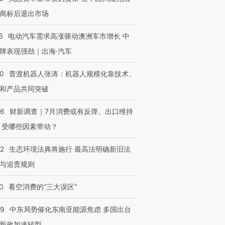
商标后退出市场
6
电动汽车需求高涨驱动澳洲车市增长 中
牌表现强劲｜出海·汽车
00
普渡机器人张涛：机器人规模化靠技术、
和产品共同突破
56
财新调查｜7月消费或有反弹、出口维持
 受哪些因素带动？
42
生态环境法典将施行 最高法明确新旧法
与追责规则
0
看空消费的“三大误区”
59
中东局势催化东南亚能源焦虑 多国出台
新政加速转型