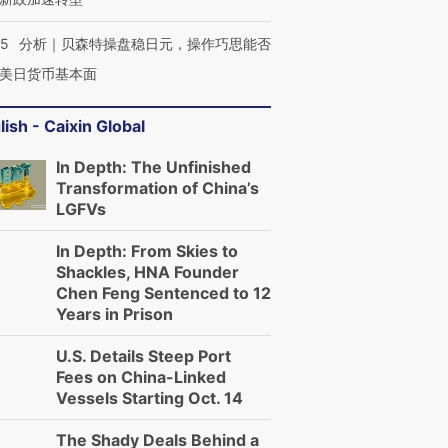
05
分析｜贝森特操盘稳日元，操作巧思能否
美日货币基本面
lish - Caixin Global
In Depth: The Unfinished
Transformation of China’s
LGFVs
In Depth: From Skies to
Shackles, HNA Founder
Chen Feng Sentenced to 12
Years in Prison
U.S. Details Steep Port
Fees on China-Linked
Vessels Starting Oct. 14
The Shady Deals Behind a