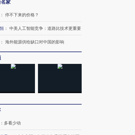
新名家
：
停不下来的价格？
OX的吸金
马航飞行员跨国走私7万
视线｜被称为“蟑螂”的印
让中产们甘
粒摇头丸 尿检体内含3种
度Z世代 用街头抗争将教
秘鲁纳斯
恒
：
中美人工智能竞争：道路比技术更重要
”？
毒品
育部长拱下台
13人遇难
：
海外能源供给缺口对中国的影响
频
进第四届链博
【商旅对话】华住集团
技“链”接产
【特别呈现】寻找100种
CFO：不靠规模取胜，华
【特别呈
有意思的生活方式·第三对
住三大增长引擎是什么？
有意思的
客
：
多看少动