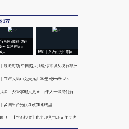
辑推荐
宜昌局部短时降雨
8毫米 紧急转移近
00人
显影｜瓜农的漫长等待
｜
规避封锁 中国超大油轮停靠埃及绕行非洲
｜
在岸人民币兑美元汇率连日升破6.75
我闻
｜
资管掌舵人更替 百年人寿僵局何解
｜
多国出台光伏新政加速转型
周刊
｜
【封面报道】电力现货市场元年突进