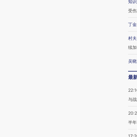
知识
受伤
丁金
村夫
续加
吴晓
最
22:1
与战
20:
半年
17:2