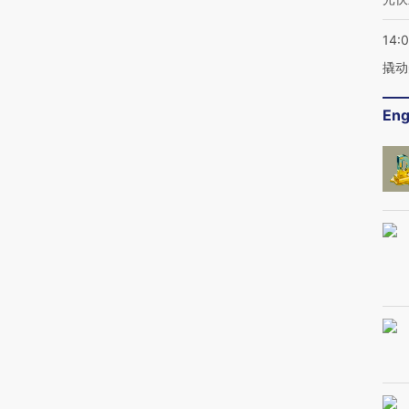
14:
撬动
Eng