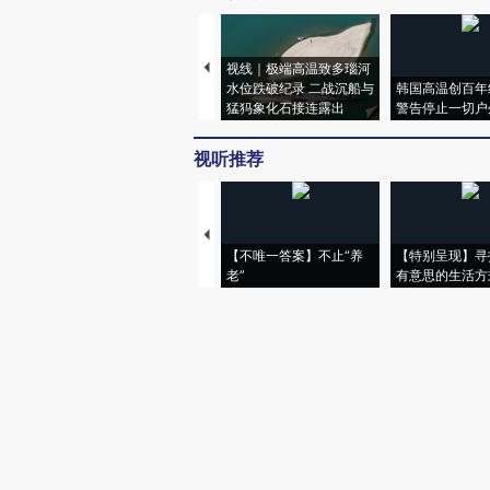
视线｜极端高温致多瑙河
水位跌破纪录 二战沉船与
韩国高温创百年
猛犸象化石接连露出
警告停止一切户
视听推荐
【不唯一答案】不止“养
【特别呈现】寻
老”
有意思的生活方