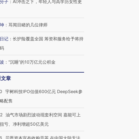
分子
：
AI冲击之下，年轻人与高学历女性更
坤
：
耳闻目睹的几位律师
日记
：
长护险覆盖全国 筹资和服务给予将持
码
波
：
“沉睡”的10万亿元公积金
新文章
0
宇树科技IPO估值600亿元 DeepSeek参
略配售
22
油气市场剧烈波动现套利空间 嘉能可上
扭亏、净利增超50亿美元
6
贝恩资本宣布收购贡茶 在中国大陆无法