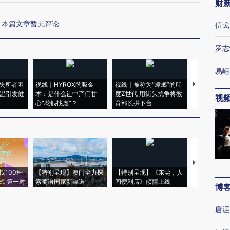
财
本篇文章暂无评论
伍戈
罗志
易峘
失所者困
视线｜HYROX的吸金
视线｜被称为“蟑螂”的印
视线｜“入侵
高温引发健
术：是什么让中产们甘
度Z世代 用街头抗争将教
机”？难民潮
视
心“花钱找虐”？
育部长拱下台
飞地休达
【推广】走
找100种
【特别呈现】澳门全力探
【特别呈现】《东莞，人
会，让数智科
式·第一对
索葡语国家新渠道
间便利店》倾情上线
业
博
唐涯