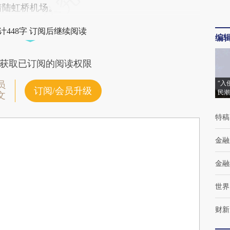
着陆虹桥机场。
计448字 订阅后继续阅读
编
获取已订阅的阅读权限
“入
员
订阅/会员升级
民潮
文
特稿
金融
金融
世界
财新