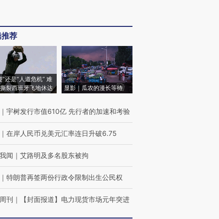
辑推荐
侵”还是“人道危机” 难
撕裂西班牙飞地休达
显影｜瓜农的漫长等待
｜
宇树发行市值610亿 先行者的加速和考验
｜
在岸人民币兑美元汇率连日升破6.75
我闻
｜
艾路明及多名股东被拘
｜
特朗普再签两份行政令限制出生公民权
周刊
｜
【封面报道】电力现货市场元年突进