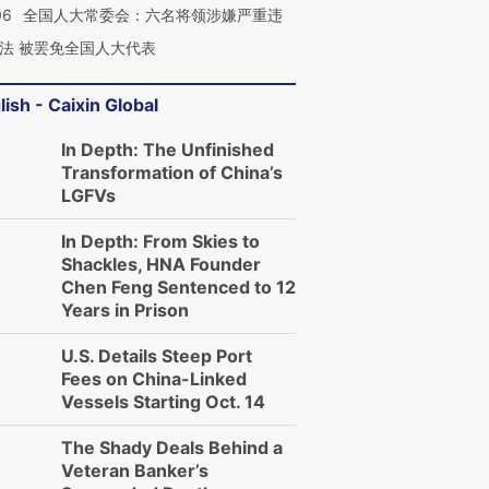
06
全国人大常委会：六名将领涉嫌严重违
法 被罢免全国人大代表
lish - Caixin Global
In Depth: The Unfinished
Transformation of China’s
LGFVs
In Depth: From Skies to
Shackles, HNA Founder
Chen Feng Sentenced to 12
Years in Prison
U.S. Details Steep Port
Fees on China-Linked
Vessels Starting Oct. 14
The Shady Deals Behind a
Veteran Banker’s