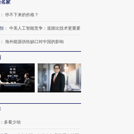
新名家
：
停不下来的价格？
恒
：
中美人工智能竞争：道路比技术更重要
：
海外能源供给缺口对中国的影响
”还是“人道危
湖北宜昌局部短时降雨
哈尔滨遭遇短时极端强降
撕裂西班牙
128毫米 紧急转移近
雨 3小时累计雨量超80毫
秘鲁纳斯
频
4000人
米
13人遇难
进第四届链博
【商旅对话】华住集团
技“链”接产
【特别呈现】寻找100种
CFO：不靠规模取胜，华
【特别呈
有意思的生活方式·第三对
住三大增长引擎是什么？
有意思的
客
：
多看少动