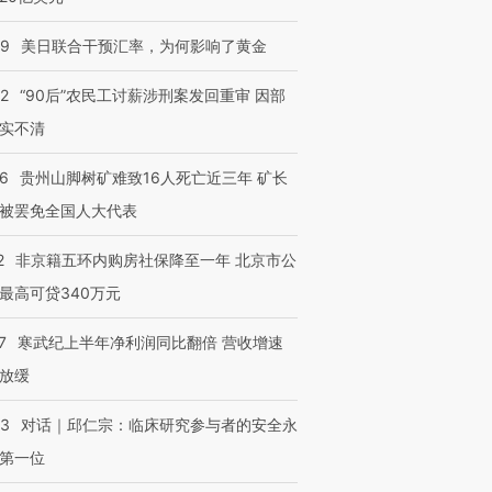
09
美日联合干预汇率，为何影响了黄金
32
“90后”农民工讨薪涉刑案发回重审 因部
实不清
36
贵州山脚树矿难致16人死亡近三年 矿长
被罢免全国人大代表
2
非京籍五环内购房社保降至一年 北京市公
最高可贷340万元
7
寒武纪上半年净利润同比翻倍 营收增速
放缓
53
对话｜邱仁宗：临床研究参与者的安全永
第一位