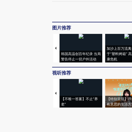
图片推荐
加沙上百万流离
韩国高温创百年纪录 当局
于“塑料烤箱” 
警告停止一切户外活动
康危机
视听推荐
【不唯一答案】不止“养
【特别呈现】寻
老”
有意思的生活方