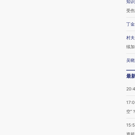
知识
受伤
丁金
村夫
续加
吴晓
最
20:
17:
空”
15:
资超