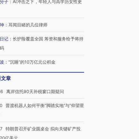
分子
：
AI冲击之下，年轻人与高学历女性更
坤
：
耳闻目睹的几位律师
日记
：
长护险覆盖全国 筹资和服务给予将持
码
波
：
“沉睡”的10万亿元公积金
新文章
46
离岸信托90天补税窗口期疑问
00
普渡机器人如何平衡“脚踏实地”与“仰望星
？
57
特朗普召开矿业圆桌会 拟向关键矿产投
20亿美元