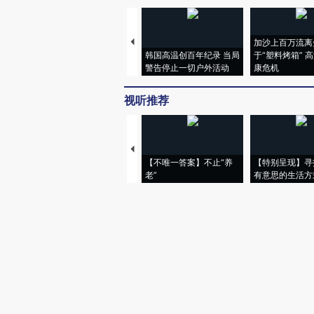
加沙上百万流离
韩国高温创百年纪录 当局
于“塑料烤箱” 
警告停止一切户外活动
康危机
视听推荐
【不唯一答案】不止“养
【特别呈现】寻
老”
有意思的生活方