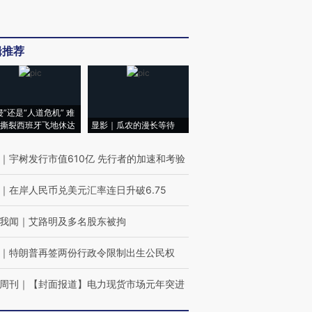
辑推荐
侵”还是“人道危机” 难
撕裂西班牙飞地休达
显影｜瓜农的漫长等待
｜
宇树发行市值610亿 先行者的加速和考验
｜
在岸人民币兑美元汇率连日升破6.75
我闻
｜
艾路明及多名股东被拘
｜
特朗普再签两份行政令限制出生公民权
周刊
｜
【封面报道】电力现货市场元年突进