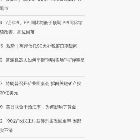
退市
4
7月CPI、PPI同比均低于预期 PPI同比结
续改善、高位回落
46
观势｜离岸信托90天补税窗口期疑问
00
普渡机器人如何平衡“脚踏实地”与“仰望星
？
57
特朗普召开矿业圆桌会 拟向关键矿产投
20亿美元
09
美日联合干预汇率，为何影响了黄金
32
“90后”农民工讨薪涉刑案发回重审 因部
实不清