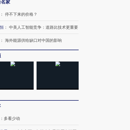
新名家
：
停不下来的价格？
”还是“人道危
湖北宜昌局部短时降雨
哈尔滨遭遇短时极端强降
撕裂西班牙
128毫米 紧急转移近
雨 3小时累计雨量超80毫
秘鲁纳斯
恒
：
中美人工智能竞争：道路比技术更重要
4000人
米
13人遇难
：
海外能源供给缺口对中国的影响
频
进第四届链博
【商旅对话】华住集团
技“链”接产
【特别呈现】寻找100种
CFO：不靠规模取胜，华
【特别呈
有意思的生活方式·第三对
住三大增长引擎是什么？
有意思的
客
：
多看少动