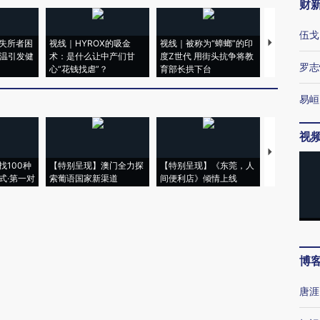
财
伍戈
失所者困
视线｜HYROX的吸金
视线｜被称为“蟑螂”的印
视线｜“入侵
高温引发健
术：是什么让中产们甘
度Z世代 用街头抗争将教
机”？难民潮
罗志
心“花钱找虐”？
育部长拱下台
飞地休达
易峘
视
【推广】走
找100种
【特别呈现】澳门全力探
【特别呈现】《东莞，人
会，让数智科
式·第一对
索葡语国家新渠道
间便利店》倾情上线
业
博
唐涯