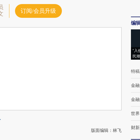
员
订阅/会员升级
文
编
“入
民潮
特稿
金融
金融
世界
外
财新
版面编辑：林飞