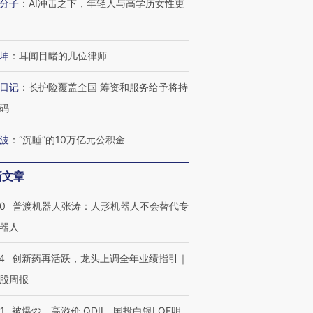
分子
：
AI冲击之下，年轻人与高学历女性更
坤
：
耳闻目睹的几位律师
日记
：
长护险覆盖全国 筹资和服务给予将持
码
波
：
“沉睡”的10万亿元公积金
新文章
00
普渡机器人张涛：人形机器人不会替代专
器人
4
创新药再活跃，龙头上调全年业绩指引｜
股周报
1
被爆炒、高溢价 QDII、国投白银LOF明