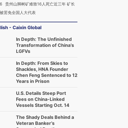
36
贵州山脚树矿难致16人死亡近三年 矿长
被罢免全国人大代表
lish - Caixin Global
In Depth: The Unfinished
Transformation of China’s
LGFVs
In Depth: From Skies to
Shackles, HNA Founder
Chen Feng Sentenced to 12
Years in Prison
U.S. Details Steep Port
Fees on China-Linked
Vessels Starting Oct. 14
The Shady Deals Behind a
Veteran Banker’s