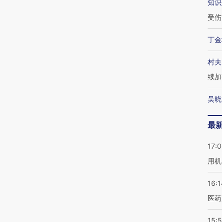
知识
受伤
丁金
村夫
续加
吴晓
最
17:
用机
16:1
医药
15:5