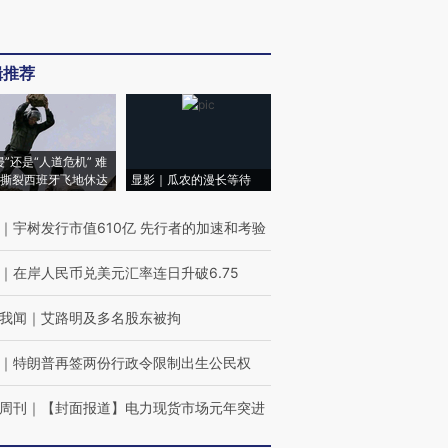
辑推荐
侵”还是“人道危机” 难
撕裂西班牙飞地休达
显影｜瓜农的漫长等待
｜
宇树发行市值610亿 先行者的加速和考验
｜
在岸人民币兑美元汇率连日升破6.75
我闻
｜
艾路明及多名股东被拘
｜
特朗普再签两份行政令限制出生公民权
周刊
｜
【封面报道】电力现货市场元年突进