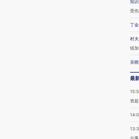
知识
受伤
丁金
村夫
续加
吴晓
最
15:
资超
14:
13:
分事