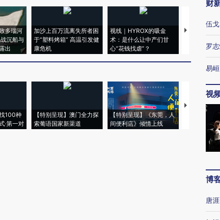
财
伍戈
致多瑙河
加沙上百万流离失所者困
视线｜HYROX的吸金
马航飞行员
二战沉船与
于“塑料烤箱” 高温引发健
术：是什么让中产们甘
粒摇头丸 尿
罗志
露出
康危机
心“花钱找虐”？
毒品
易峘
视
【推广】走
找100种
【特别呈现】澳门全力探
【特别呈现】《东莞，人
会，让数智科
式·第一对
索葡语国家新渠道
间便利店》倾情上线
业
博
唐涯