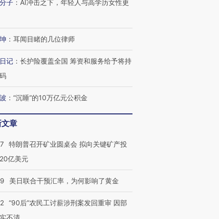
分子
：
AI冲击之下，年轻人与高学历女性更
坤
：
耳闻目睹的几位律师
日记
：
长护险覆盖全国 筹资和服务给予将持
码
波
：
“沉睡”的10万亿元公积金
新文章
57
特朗普召开矿业圆桌会 拟向关键矿产投
20亿美元
09
美日联合干预汇率，为何影响了黄金
32
“90后”农民工讨薪涉刑案发回重审 因部
实不清