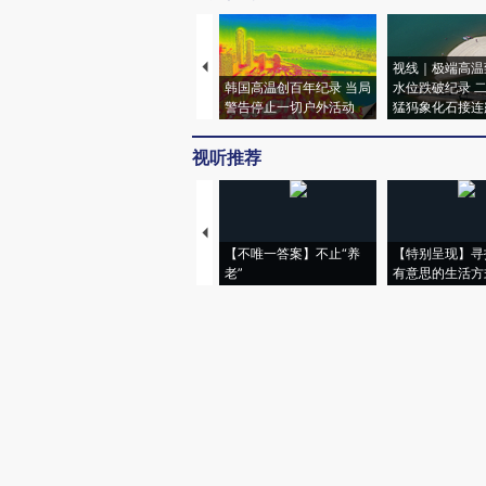
视线｜极端高温
韩国高温创百年纪录 当局
水位跌破纪录 
警告停止一切户外活动
猛犸象化石接连
视听推荐
【不唯一答案】不止“养
【特别呈现】寻
老”
有意思的生活方