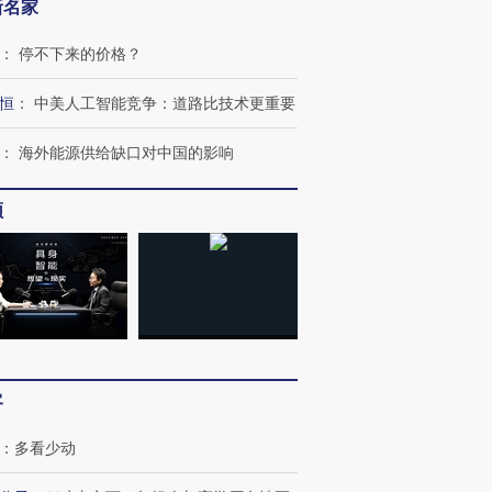
新名家
：
停不下来的价格？
跨国走私7万
视线｜被称为“蟑螂”的印
视线｜“入侵”还是“人道危
检体内含3种
度Z世代 用街头抗争将教
机”？难民潮撕裂西班牙
秘鲁纳斯
恒
：
中美人工智能竞争：道路比技术更重要
育部长拱下台
飞地休达
13人遇难
：
海外能源供给缺口对中国的影响
频
进第四届链博
【商旅对话】华住集团
技“链”接产
【特别呈现】寻找100种
CFO：不靠规模取胜，华
【特别呈
有意思的生活方式·第三对
住三大增长引擎是什么？
有意思的
客
：
多看少动