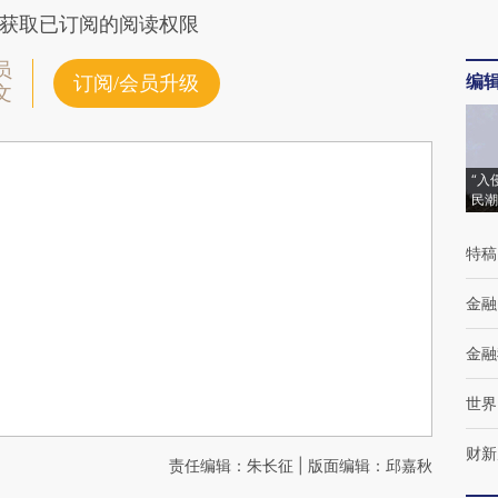
获取已订阅的阅读权限
员
编
订阅/会员升级
文
“入
民潮
特稿
金融
金融
世界
财新
责任编辑：朱长征 | 版面编辑：邱嘉秋