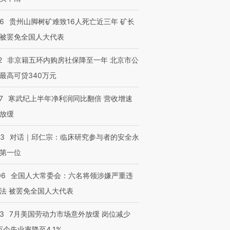
36
贵州山脚树矿难致16人死亡近三年 矿长
被罢免全国人大代表
2
非京籍五环内购房社保降至一年 北京市公
最高可贷340万元
7
寒武纪上半年净利润同比翻倍 营收增速
放缓
53
对话｜邱仁宗：临床研究参与者的安全永
第一位
06
全国人大常委会：六名将领涉嫌严重违
法 被罢免全国人大代表
43
7月美国劳动力市场意外放缓 岗位减少
3万个失业率降至4.1%