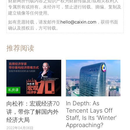
财新网所刊载内容之知识产权为财新传媒及/或相关权利人
专属所有或持有。未经许可，禁止进行转载、摘编、复制及
建立镜像等任何使用。
如有意愿转载，请发邮件至
hello@caixin.com
，获得书面
确认及授权后，方可转载。
推荐阅读
私房课
In Depth: As
向松祚：宏观经济70
Tencent Lays Off
讲，带你了解国内外
Staff, Is Its ‘Winter’
经济大局
Approaching?
2022年04月06日