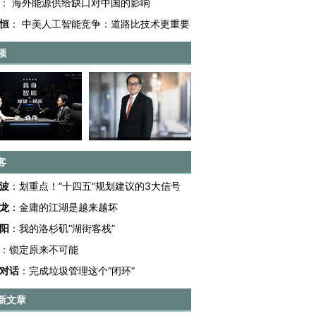
：
海外能源供给缺口对中国的影响
恒
：
中美人工智能竞争：道路比技术更重要
频
客
波
：
划重点！“十四五”规划建议的3大信号
龙
：
金庸的江湖是越来越坏
阳
：
我的洛杉矶“湖街客栈”
：
锁定原来不可能
对话
：
完成垃圾管理这个“闭环”
新文章