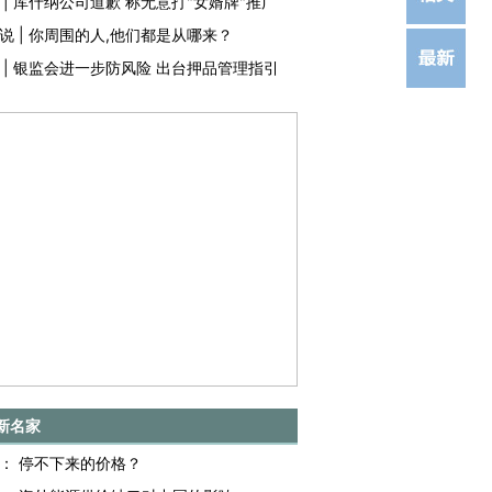
|
库什纳公司道歉 称无意打"女婿牌"推广
说
|
你周围的人,他们都是从哪来？
|
银监会进一步防风险 出台押品管理指引
新名家
：
停不下来的价格？