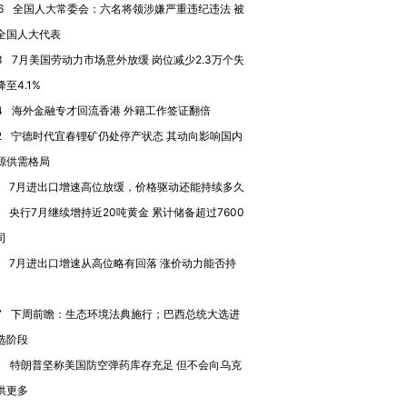
6
全国人大常委会：六名将领涉嫌严重违纪违法 被
全国人大代表
3
7月美国劳动力市场意外放缓 岗位减少2.3万个失
至4.1%
4
海外金融专才回流香港 外籍工作签证翻倍
2
宁德时代宜春锂矿仍处停产状态 其动向影响国内
源供需格局
7月进出口增速高位放缓，价格驱动还能持续多久
央行7月继续增持近20吨黄金 累计储备超过7600
司
7月进出口增速从高位略有回落 涨价动力能否持
7
下周前瞻：生态环境法典施行；巴西总统大选进
选阶段
1
特朗普坚称美国防空弹药库存充足 但不会向乌克
供更多