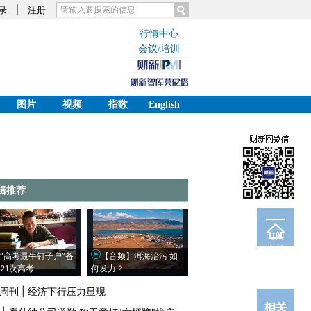
录
注册
行情中心
会议/培训
图片
视频
指数
English
辑推荐
订阅
电邮
“高考最牛钉子户”备
【音频】洱海治污 如
21次高考
何发力？
周刊
|
经济下行压力显现