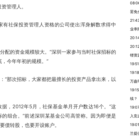
08:0
投资管理人。
罢免
21:4
有社保投资管理人资格的公司使出浑身解数求得中
业率降
20:1
20:1
分配的资金规模较大。”深圳一家参与当时社保招标的
锂资
底，今年年初的规模。”
19:51
19:18
“那次招标，大家都把最擅长的投资产品拿出来，以
万盎
19:15
续？
2012年5月，社保基金单月开户数达16个。“这
19:0
标的组合。”前述深圳某基金公司高管称。因为即便是
入竞
要债转股，也要开设账户。
19:0
兰提