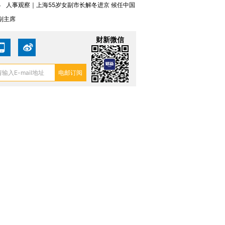
4
人事观察｜上海55岁女副市长解冬进京 候任中国
副主席
财新微信