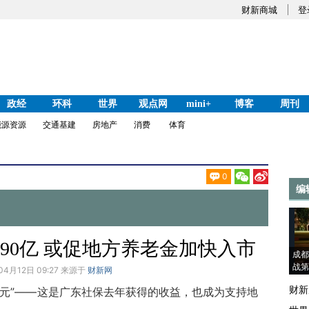
财新商城
登
政经
环科
世界
观点网
mini+
博客
周刊
能源资源
交通基建
房地产
消费
体育
0
编
90亿 或促地方养老金加快入市
成都
战第
04月12日 09:27 来源于
财新网
财新
亿元”——这是广东社保去年获得的收益，也成为支持地