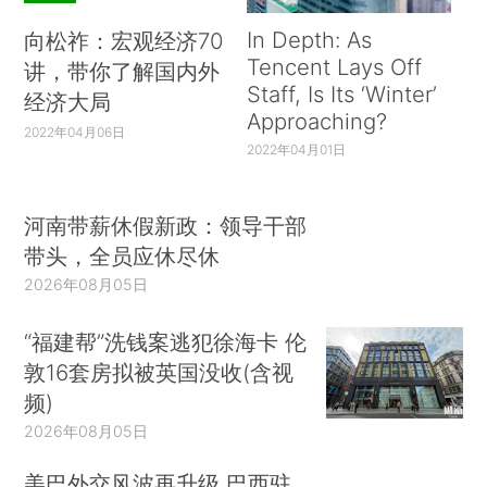
In Depth: As
向松祚：宏观经济70
Tencent Lays Off
讲，带你了解国内外
Staff, Is Its ‘Winter’
经济大局
Approaching?
2022年04月06日
2022年04月01日
河南带薪休假新政：领导干部
带头，全员应休尽休
2026年08月05日
“福建帮”洗钱案逃犯徐海卡 伦
敦16套房拟被英国没收(含视
频)
2026年08月05日
美巴外交风波再升级 巴西驻