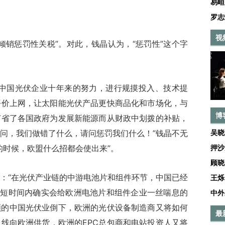
易峘
罗志
视
销惩罚性关税”。对此，钱晶认为，“惩罚性”这个字
国光伏企业十年来的努力，进行规摸投入、技术提
平价上网，让太阳能光伏产品更快商品化和市场化，与
博
节省了各国政府为发展新能源而从财政中划拨的补贴，
问，我们做错了什么，请问惩罚我们什么！”钱晶不无
吴晓
的时候，欧盟什么招都会使出来”。
押沙
顾晓
“在光伏产业链的中游电池片和组件环节，中国已经
王烁
在短时间内确实会给欧洲电池片和组件企业一丝喘息的
中外
额的中国光伏业倒下，欧洲的光伏设备制造商又将如何
最
线向欧洲供货，欧洲的EPC总包商和电站投资人又将