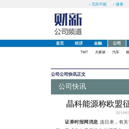
无所不能
健康
首页
经济
金融
公司
TMT
大家谈
汽车
公司
公司快讯
正文
公司快讯
晶科能源称欧盟征
2013年
证券时报网消息
连日来，有关