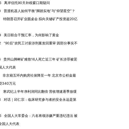
6
离岸信托90天补税窗口期疑问
0
普渡机器人如何平衡“脚踏实地”与“仰望星空”？
7
特朗普召开矿业圆桌会 拟向关键矿产投资超20亿
9
美日联合干预汇率，为何影响了黄金
2
“90后”农民工讨薪涉刑案发回重审 因部分事实不
6
贵州山脚树矿难致16人死亡近三年 矿长涉罪被罢
国人大代表
非京籍五环内购房社保降至一年 北京市公积金最
贷340万元
7
寒武纪上半年净利润同比翻倍 营收增速逐季放缓
3
对话｜邱仁宗：临床研究参与者的安全永远是第
6
全国人大常委会：六名将领涉嫌严重违纪违法 被
全国人大代表