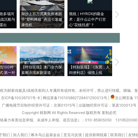
致多瑙河
加沙上百万流离失所者困
视线｜HYROX的吸金
马航飞行员
二战沉船与
于“塑料烤箱” 高温引发健
术：是什么让中产们甘
粒摇头丸 尿
露出
康危机
心“花钱找虐”？
毒品
【推广】走
找100种
【特别呈现】澳门全力探
【特别呈现】《东莞，人
会，让数智科
式·第一对
索葡语国家新渠道
间便利店》倾情上线
业
权为财新传媒及/或相关权利人专属所有或持有。未经许可，禁止进行转载、摘编、
京ICP备10026701号-8
|
网信算备110105862729401250013号
|
京公网安备 11
广播电视节目制作经营许可证：京第01015号
|
出版物经营许可证：第直100013号
Copyright 财新网 All Rights Reserved 版权所有 复制必究
害信息举报、未成年人举报、谣言信息）：010-85905050 13195200605 举报邮
于我们
|
加入我们
|
啄木鸟公益基金会
|
意见与反馈
|
提供新闻线索
|
联系我们
|
友情