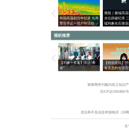
视线｜极端高温
韩国高温创百年纪录 当局
水位跌破纪录 
警告停止一切户外活动
猛犸象化石接连
视听推荐
【不唯一答案】不止“养
【特别呈现】寻
老”
有意思的生活方
财新网所刊载内容之知识产
京ICP证090880号
违法和不良信息举报电话（涉网络暴力有
关