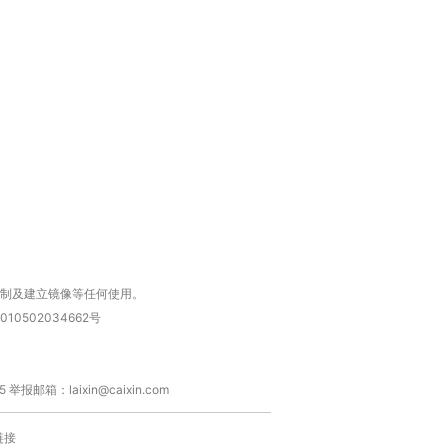
跨国走私7万
视线｜被称为“蟑螂”的印
视线｜“入侵”还是“人道危
检体内含3种
度Z世代 用街头抗争将教
机”？难民潮撕裂西班牙
秘鲁纳斯
育部长拱下台
飞地休达
13人遇难
进第四届链博
【商旅对话】华住集团
技“链”接产
【特别呈现】寻找100种
CFO：不靠规模取胜，华
【特别呈
有意思的生活方式·第三对
住三大增长引擎是什么？
有意思的
复制及建立镜像等任何使用。
010502034662号
箱：laixin@caixin.com
链接