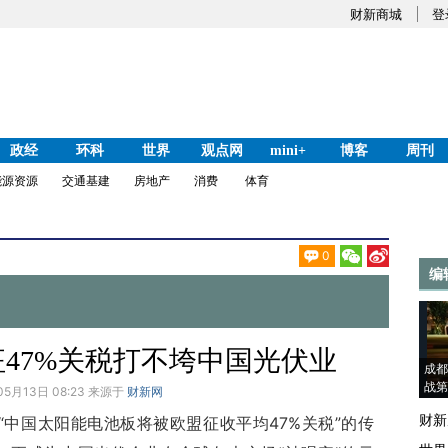
财新商城
登
政经
环科
世界
观点网
mini+
博客
周刊
能源资源
交通基建
房地产
消费
体育
0
编
47%关税打不垮中国光伏业
成都
战第
05月13日 08:23 来源于
财新网
财新
“中国太阳能电池板将被欧盟征收平均47%关税”的传