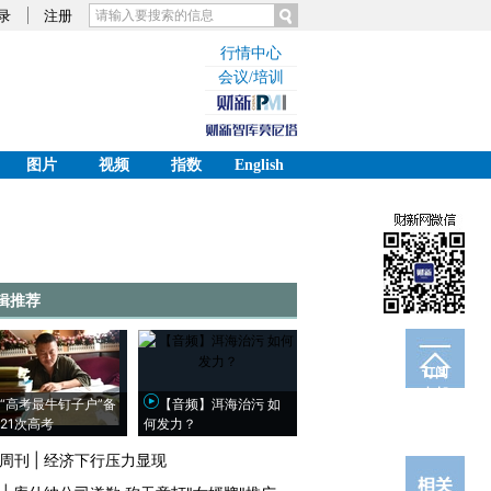
录
注册
行情中心
会议/培训
图片
视频
指数
English
辑推荐
订阅
电邮
“高考最牛钉子户”备
【音频】洱海治污 如
21次高考
何发力？
周刊
|
经济下行压力显现