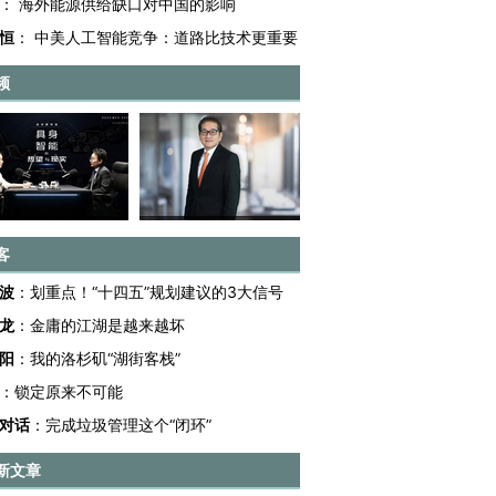
：
海外能源供给缺口对中国的影响
恒
：
中美人工智能竞争：道路比技术更重要
频
客
波
：
划重点！“十四五”规划建议的3大信号
龙
：
金庸的江湖是越来越坏
阳
：
我的洛杉矶“湖街客栈”
：
锁定原来不可能
对话
：
完成垃圾管理这个“闭环”
新文章