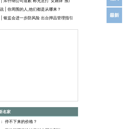
|
库什纳公司道歉 称无意打"女婿牌"推广
说
|
你周围的人,他们都是从哪来？
|
银监会进一步防风险 出台押品管理指引
新名家
：
停不下来的价格？