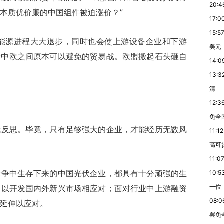
20:4
本质优价廉的中国组件被迫涨价？”
17:0
15:5
能源进程大大退步，同时也会使上游设备企业和下游
美元
发中欧之间原本可以避免的贸易战。欧盟搬起石头砸自
14:0
13:3
清
12:3
免全
思。毕竟，只有足够强大的企业，才能经历无数风
11:12
高可
11:0
中生存下来的中国光伏企业，都具有十分顽强的生
10:5
一位
们以开发国内外新兴市场相应对；面对行业中上游融资
08:0
延伸以应对。
罢免