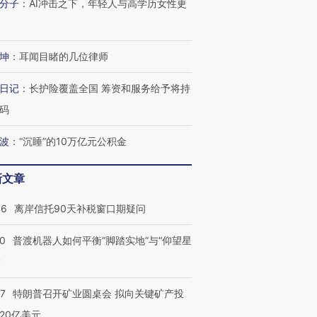
分子
：
AI冲击之下，年轻人与高学历女性更
坤
：
耳闻目睹的几位律师
日记
：
长护险覆盖全国 筹资和服务给予将持
码
波
：
“沉睡”的10万亿元公积金
新文章
46
离岸信托90天补税窗口期疑问
00
普渡机器人如何平衡“脚踏实地”与“仰望星
？
57
特朗普召开矿业圆桌会 拟向关键矿产投
20亿美元