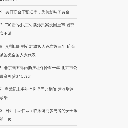
09
美日联合干预汇率，为何影响了黄金
32
“90后”农民工讨薪涉刑案发回重审 因部
实不清
36
贵州山脚树矿难致16人死亡近三年 矿长
被罢免全国人大代表
2
非京籍五环内购房社保降至一年 北京市公
最高可贷340万元
7
寒武纪上半年净利润同比翻倍 营收增速
放缓
53
对话｜邱仁宗：临床研究参与者的安全永
第一位