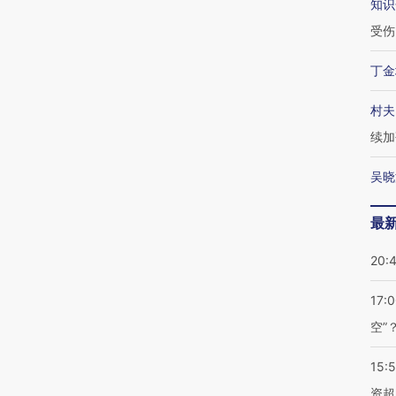
知识
受伤
丁金
村夫
续加
吴晓
最
20:
17:
空”
15:
资超