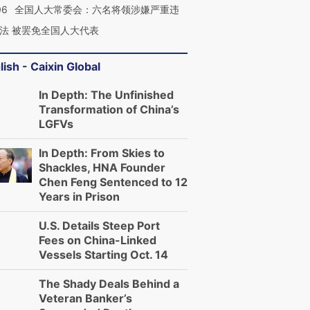
06
全国人大常委会：六名将领涉嫌严重违
法 被罢免全国人大代表
lish - Caixin Global
In Depth: The Unfinished
Transformation of China’s
LGFVs
In Depth: From Skies to
Shackles, HNA Founder
Chen Feng Sentenced to 12
Years in Prison
U.S. Details Steep Port
Fees on China-Linked
Vessels Starting Oct. 14
The Shady Deals Behind a
Veteran Banker’s