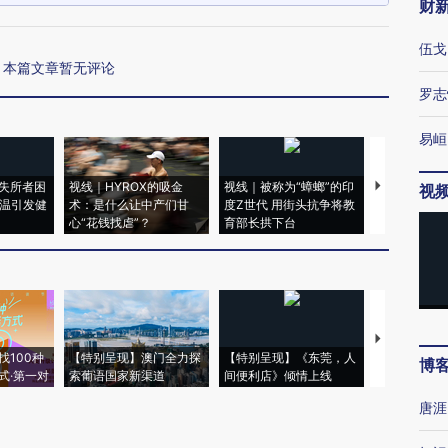
财
伍戈
本篇文章暂无评论
罗志
易峘
失所者困
视线｜HYROX的吸金
视线｜被称为“蟑螂”的印
视线｜“入侵
视
高温引发健
术：是什么让中产们甘
度Z世代 用街头抗争将教
机”？难民潮
心“花钱找虐”？
育部长拱下台
飞地休达
【推广】走
找100种
【特别呈现】澳门全力探
【特别呈现】《东莞，人
会，让数智科
博
式·第一对
索葡语国家新渠道
间便利店》倾情上线
业
唐涯