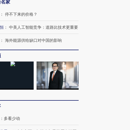
新名家
：
停不下来的价格？
恒
：
中美人工智能竞争：道路比技术更重要
：
海外能源供给缺口对中国的影响
”还是“人道危
湖北宜昌局部短时降雨
哈尔滨遭遇短时极端强降
频
撕裂西班牙
128毫米 紧急转移近
雨 3小时累计雨量超80毫
秘鲁纳斯
4000人
米
13人遇难
进第四届链博
【商旅对话】华住集团
技“链”接产
【特别呈现】寻找100种
CFO：不靠规模取胜，华
【特别呈
客
有意思的生活方式·第三对
住三大增长引擎是什么？
有意思的
：
多看少动