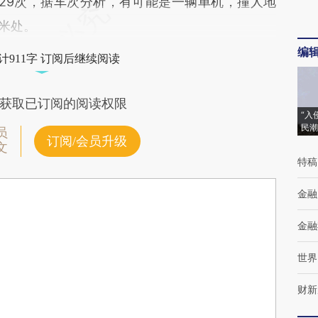
129次，据车次分析，有可能是一辆单机，撞人地
6米处。
编
计911字 订阅后继续阅读
获取已订阅的阅读权限
“入
民潮
员
订阅/会员升级
文
特稿
金融
金融
世界
财新