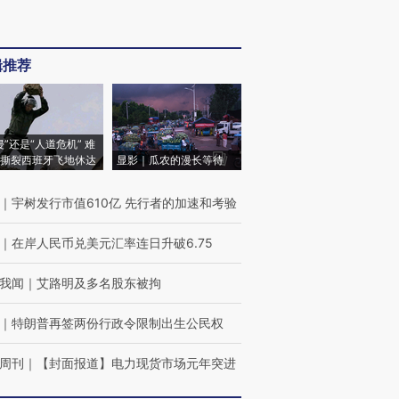
辑推荐
侵”还是“人道危机” 难
撕裂西班牙飞地休达
显影｜瓜农的漫长等待
｜
宇树发行市值610亿 先行者的加速和考验
｜
在岸人民币兑美元汇率连日升破6.75
我闻
｜
艾路明及多名股东被拘
｜
特朗普再签两份行政令限制出生公民权
周刊
｜
【封面报道】电力现货市场元年突进