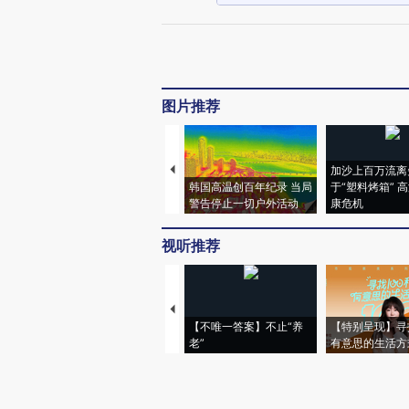
图片推荐
加沙上百万流离
韩国高温创百年纪录 当局
于“塑料烤箱” 
警告停止一切户外活动
康危机
视听推荐
【不唯一答案】不止“养
【特别呈现】寻
老”
有意思的生活方