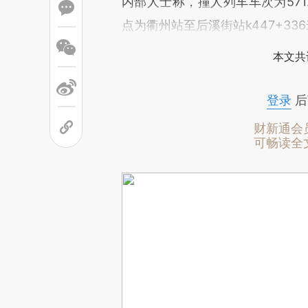
内部人士称，撞人列车车次为57
点为衢州站至后溪街站k447+33
本文共
登录
后
财新通会
可畅读全