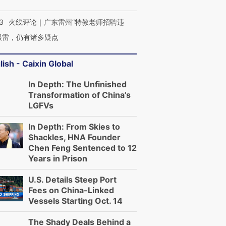
3
火线评论｜广东雷州“特教老师招聘违
很雷，仍有诸多疑点
lish - Caixin Global
In Depth: The Unfinished
Transformation of China’s
LGFVs
In Depth: From Skies to
Shackles, HNA Founder
Chen Feng Sentenced to 12
Years in Prison
U.S. Details Steep Port
Fees on China-Linked
Vessels Starting Oct. 14
The Shady Deals Behind a