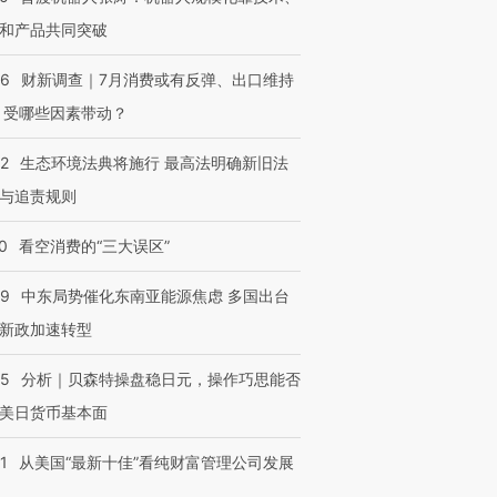
和产品共同突破
56
财新调查｜7月消费或有反弹、出口维持
 受哪些因素带动？
42
生态环境法典将施行 最高法明确新旧法
与追责规则
0
看空消费的“三大误区”
59
中东局势催化东南亚能源焦虑 多国出台
新政加速转型
05
分析｜贝森特操盘稳日元，操作巧思能否
美日货币基本面
1
从美国“最新十佳”看纯财富管理公司发展