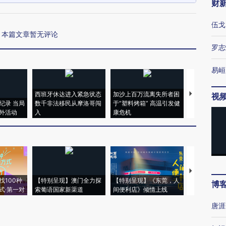
财
伍戈
本篇文章暂无评论
罗志
易峘
西班牙休达进入紧急状态
加沙上百万流离失所者困
视线｜HYR
视
纪录 当局
数千非法移民从摩洛哥闯
于“塑料烤箱” 高温引发健
术：是什么
外活动
入
康危机
心“花钱找虐
【推广】走
找100种
【特别呈现】澳门全力探
【特别呈现】《东莞，人
会，让数智科
博
式·第一对
索葡语国家新渠道
间便利店》倾情上线
业
唐涯