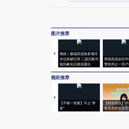
图片推荐
视线｜极端高温致多瑙河
水位跌破纪录 二战沉船与
韩国高温创百年
猛犸象化石接连露出
警告停止一切户
视听推荐
【不唯一答案】不止“养
【特别呈现】寻
老”
有意思的生活方