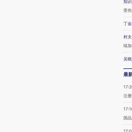
知识
受伤
丁金
村夫
续加
吴晓
最
17:2
注册
17:1
国品
17: