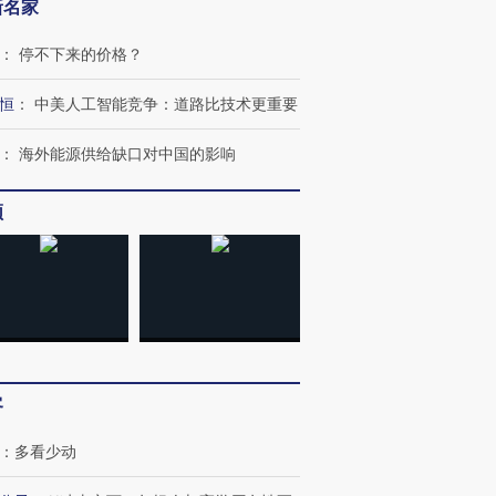
新名家
：
停不下来的价格？
恒
：
中美人工智能竞争：道路比技术更重要
：
海外能源供给缺口对中国的影响
OX的吸金
马航飞行员跨国走私7万
视线｜被称为“蟑螂”的印
频
让中产们甘
粒摇头丸 尿检体内含3种
度Z世代 用街头抗争将教
秘鲁纳斯
”？
毒品
育部长拱下台
13人遇难
进第四届链博
【商旅对话】华住集团
技“链”接产
【特别呈现】寻找100种
CFO：不靠规模取胜，华
【特别呈
客
有意思的生活方式·第三对
住三大增长引擎是什么？
有意思的
：
多看少动