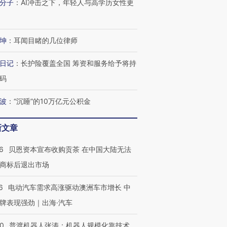
分子
：
AI冲击之下，年轻人与高学历女性更
坤
：
耳闻目睹的几位律师
日记
：
长护险覆盖全国 筹资和服务给予将持
码
波
：
“沉睡”的10万亿元公积金
新文章
6
贝恩资本宣布收购贡茶 在中国大陆无法
商标后退出市场
6
电动汽车需求高涨驱动澳洲车市增长 中
牌表现强劲｜出海·汽车
00
普渡机器人张涛：机器人规模化靠技术、