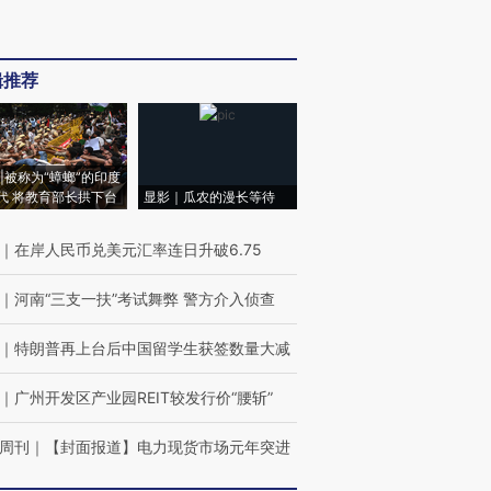
辑推荐
|被称为“蟑螂”的印度
代 将教育部长拱下台
显影｜瓜农的漫长等待
｜
在岸人民币兑美元汇率连日升破6.75
｜
河南“三支一扶”考试舞弊 警方介入侦查
｜
特朗普再上台后中国留学生获签数量大减
｜
广州开发区产业园REIT较发行价“腰斩”
周刊
｜
【封面报道】电力现货市场元年突进