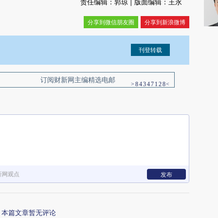
责任编辑：郭琼 | 版面编辑：王永
分享到微信朋友圈
分享到新浪微博
信息。经确认即可刊登转载。
订阅财新网主编精选电邮
新网观点
发布
本篇文章暂无评论