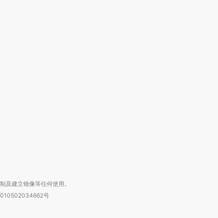
OX的吸金
马航飞行员跨国走私7万
视线｜被称为“蟑螂”的印
让中产们甘
粒摇头丸 尿检体内含3种
度Z世代 用街头抗争将教
秘鲁纳斯
”？
毒品
育部长拱下台
13人遇难
进第四届链博
【商旅对话】华住集团
技“链”接产
【特别呈现】寻找100种
CFO：不靠规模取胜，华
【特别呈
有意思的生活方式·第三对
住三大增长引擎是什么？
有意思的
复制及建立镜像等任何使用。
010502034662号