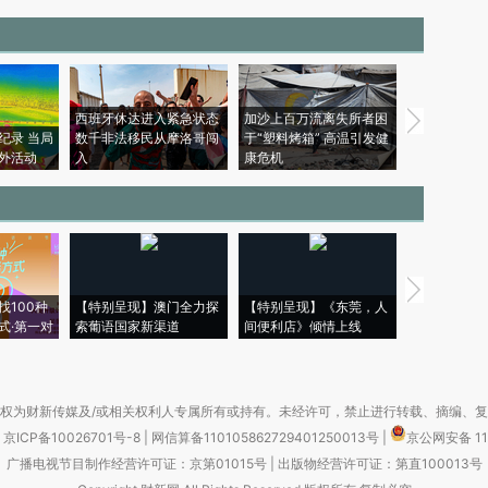
西班牙休达进入紧急状态
加沙上百万流离失所者困
视线｜HYR
纪录 当局
数千非法移民从摩洛哥闯
于“塑料烤箱” 高温引发健
术：是什么
外活动
入
康危机
心“花钱找虐
【推广】走
找100种
【特别呈现】澳门全力探
【特别呈现】《东莞，人
会，让数智科
式·第一对
索葡语国家新渠道
间便利店》倾情上线
业
权为财新传媒及/或相关权利人专属所有或持有。未经许可，禁止进行转载、摘编、
京ICP备10026701号-8
|
网信算备110105862729401250013号
|
京公网安备 11
广播电视节目制作经营许可证：京第01015号
|
出版物经营许可证：第直100013号