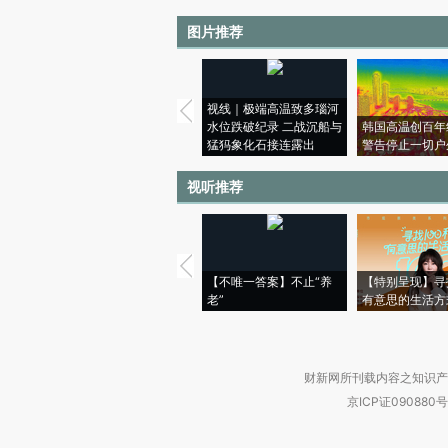
图片推荐
视线｜极端高温致多瑙河
水位跌破纪录 二战沉船与
韩国高温创百年
猛犸象化石接连露出
警告停止一切户
视听推荐
【不唯一答案】不止“养
【特别呈现】寻
老”
有意思的生活方
财新网所刊载内容之知识产
京ICP证090880号