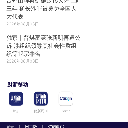
贵州山脚树矿难致16人死亡近
三年 矿长涉罪被罢免全国人
大代表
2026年08月08日
独家｜晋煤富豪张新明再遭公
诉 涉组织领导黑社会性质组
织等17宗罪名
2026年08月08日
财新移动
财新
财新周刊
Caixin
登录
网页版
订阅电邮
|
|