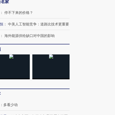
新名家
：
停不下来的价格？
恒
：
中美人工智能竞争：道路比技术更重要
：
海外能源供给缺口对中国的影响
跨国走私7万
视线｜被称为“蟑螂”的印
视线｜“入侵”还是“人道危
检体内含3种
频
度Z世代 用街头抗争将教
机”？难民潮撕裂西班牙
秘鲁纳斯
育部长拱下台
飞地休达
13人遇难
进第四届链博
【商旅对话】华住集团
技“链”接产
【特别呈现】寻找100种
CFO：不靠规模取胜，华
【特别呈
有意思的生活方式·第三对
住三大增长引擎是什么？
有意思的
客
：
多看少动