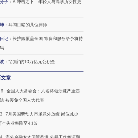
分子
：
AI冲击之下，年轻人与高学历女性更
坤
：
耳闻目睹的几位律师
日记
：
长护险覆盖全国 筹资和服务给予将持
码
波
：
“沉睡”的10万亿元公积金
新文章
06
全国人大常委会：六名将领涉嫌严重违
法 被罢免全国人大代表
43
7月美国劳动力市场意外放缓 岗位减少
3万个失业率降至4.1%
14
海外金融专才回流香港 外籍工作签证翻