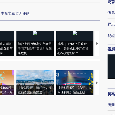
财
伍戈
本篇文章暂无评论
罗志
易峘
致多瑙河
加沙上百万流离失所者困
视线｜HYROX的吸金
马航飞行员
二战沉船与
于“塑料烤箱” 高温引发健
术：是什么让中产们甘
粒摇头丸 尿
视
露出
康危机
心“花钱找虐”？
毒品
【推广】走
找100种
【特别呈现】澳门全力探
【特别呈现】《东莞，人
会，让数智科
式·第一对
索葡语国家新渠道
间便利店》倾情上线
业
博
唐涯