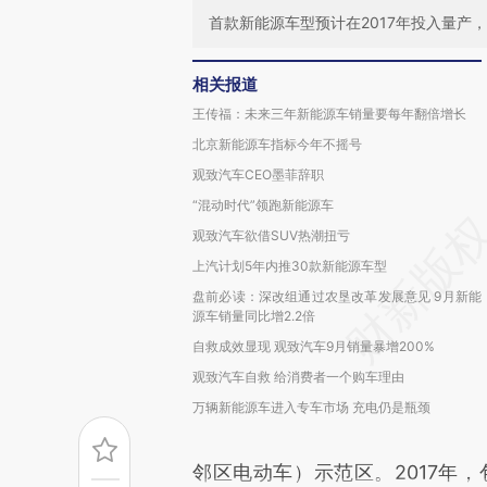
首款新能源车型预计在2017年投入量产，
相关报道
王传福：未来三年新能源车销量要每年翻倍增长
北京新能源车指标今年不摇号
观致汽车CEO墨菲辞职
“混动时代”领跑新能源车
观致汽车欲借SUV热潮扭亏
上汽计划5年内推30款新能源车型
盘前必读：深改组通过农垦改革发展意见 9月新能
源车销量同比增2.2倍
自救成效显现 观致汽车9月销量暴增200%
观致汽车自救 给消费者一个购车理由
万辆新能源车进入专车市场 充电仍是瓶颈
邻区电动车）示范区。2017年，