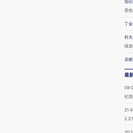
知识
受伤
丁金
村夫
续加
吴晓
最
08:
纪违
21:
2.
20: