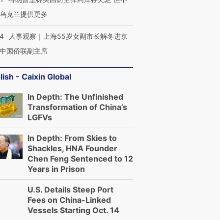
乌克兰提供更多
24
人事观察｜上海55岁女副市长解冬进京
中国侨联副主席
lish - Caixin Global
In Depth: The Unfinished
Transformation of China’s
LGFVs
In Depth: From Skies to
Shackles, HNA Founder
Chen Feng Sentenced to 12
Years in Prison
U.S. Details Steep Port
Fees on China-Linked
Vessels Starting Oct. 14