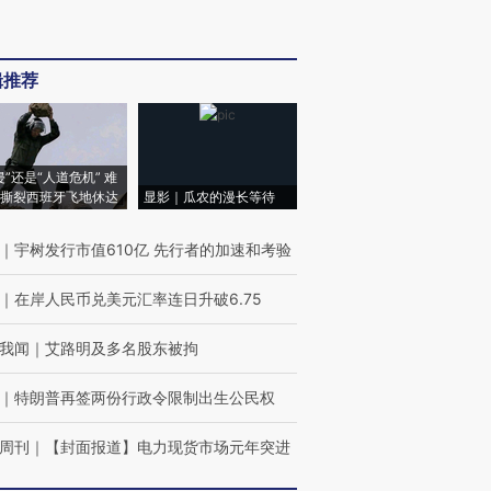
辑推荐
侵”还是“人道危机” 难
撕裂西班牙飞地休达
显影｜瓜农的漫长等待
｜
宇树发行市值610亿 先行者的加速和考验
｜
在岸人民币兑美元汇率连日升破6.75
我闻
｜
艾路明及多名股东被拘
｜
特朗普再签两份行政令限制出生公民权
周刊
｜
【封面报道】电力现货市场元年突进