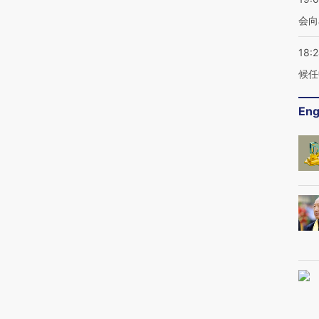
会向
18:
候任
Eng