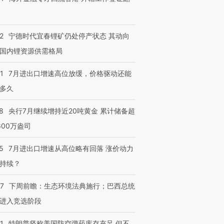
2
宁德时代宜春锂矿仍处停产状态 其动向
国内锂资源供需格局
1
7月进出口增速高位放缓，价格驱动还能
多久
8
央行7月继续增持近20吨黄金 累计储备超
600万盎司
5
7月进出口增速从高位略有回落 涨价动力
持续？
07
下周前瞻：生态环境法典施行；巴西总统
进入竞选阶段
1
特朗普坚称美国防空弹药库存充足 但不