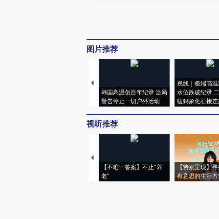
图片推荐
视线｜极端高温
韩国高温创百年纪录 当局
水位跌破纪录 
警告停止一切户外活动
猛犸象化石接连
视听推荐
【不唯一答案】不止“养
【特别呈现】寻
老”
有意思的生活方