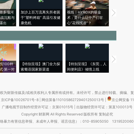
致多瑙河
加沙上百万流离失所者困
视线｜HYROX的吸金
马航飞行员
二战沉船与
于“塑料烤箱” 高温引发健
术：是什么让中产们甘
粒摇头丸 尿
露出
康危机
心“花钱找虐”？
毒品
【推广】走
找100种
【特别呈现】澳门全力探
【特别呈现】《东莞，人
会，让数智科
式·第一对
索葡语国家新渠道
间便利店》倾情上线
业
权为财新传媒及/或相关权利人专属所有或持有。未经许可，禁止进行转载、摘编、
京ICP备10026701号-8
|
网信算备110105862729401250013号
|
京公网安备 11
广播电视节目制作经营许可证：京第01015号
|
出版物经营许可证：第直100013号
Copyright 财新网 All Rights Reserved 版权所有 复制必究
害信息举报、未成年人举报、谣言信息）：010-85905050 13195200605 举报邮