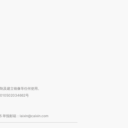
跨国走私7万
视线｜被称为“蟑螂”的印
视线｜“入侵”还是“人道危
检体内含3种
度Z世代 用街头抗争将教
机”？难民潮撕裂西班牙
秘鲁纳斯
育部长拱下台
飞地休达
13人遇难
进第四届链博
【商旅对话】华住集团
技“链”接产
【特别呈现】寻找100种
CFO：不靠规模取胜，华
【特别呈
有意思的生活方式·第三对
住三大增长引擎是什么？
有意思的
复制及建立镜像等任何使用。
010502034662号
箱：laixin@caixin.com