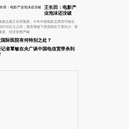
王长田：电影产
业泡沫还没破
传媒总裁王长田预测，今年中国电影总票房可能在
0亿到550亿元之间；票房增速下滑原因在于票补少、影
量差、经济形势严峻
大国际医院有何特别之处？
新记者覃敏在央广谈中国电信宽带杀到
村