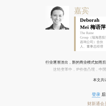
嘉宾
Deborah
Mei 梅语萍
The Raine
Group（瑞海恩投
咨询公司）合伙
人、董事总经理
行业逐渐淡出，新的商业模式如雨后
这轮变革中，IP价值凸现，中国
的消费格局发生相应的调整，虽然体
本文共计
登录
后
财新通会