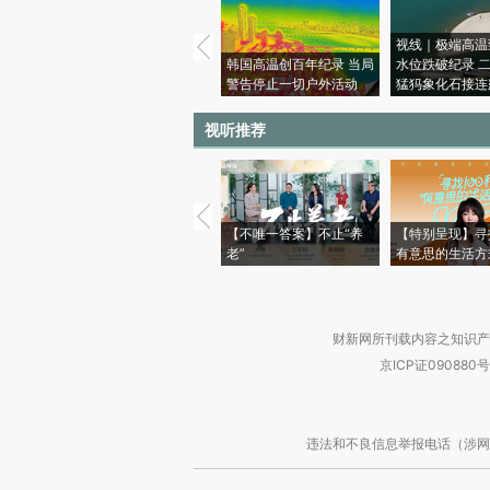
视线｜极端高温
韩国高温创百年纪录 当局
水位跌破纪录 
警告停止一切户外活动
猛犸象化石接连
视听推荐
【不唯一答案】不止“养
【特别呈现】寻
老”
有意思的生活方
财新网所刊载内容之知识产
京ICP证090880号
违法和不良信息举报电话（涉网络暴力有