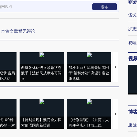
财
新网观点
发布
伍戈
罗志
本篇文章暂无评论
易峘
视
西班牙休达进入紧急状态
加沙上百万流离失所者困
视线｜HYR
纪录 当局
数千非法移民从摩洛哥闯
于“塑料烤箱” 高温引发健
术：是什么
外活动
入
康危机
心“花钱找虐
博
【推广】走
找100种
【特别呈现】澳门全力探
【特别呈现】《东莞，人
会，让数智科
唐涯
式·第一对
索葡语国家新渠道
间便利店》倾情上线
业