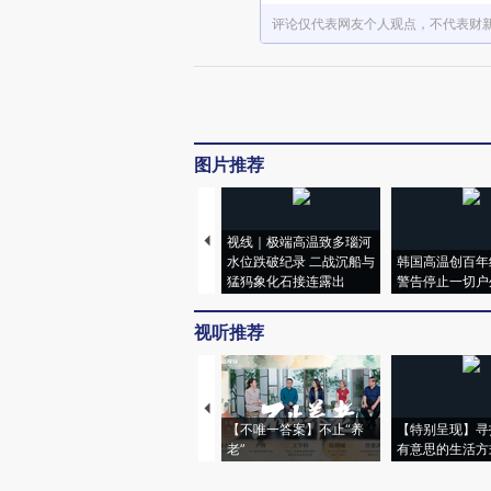
评论仅代表网友个人观点，不代表财
图片推荐
视线｜极端高温致多瑙河
水位跌破纪录 二战沉船与
韩国高温创百年
猛犸象化石接连露出
警告停止一切户
视听推荐
【不唯一答案】不止“养
【特别呈现】寻
老”
有意思的生活方