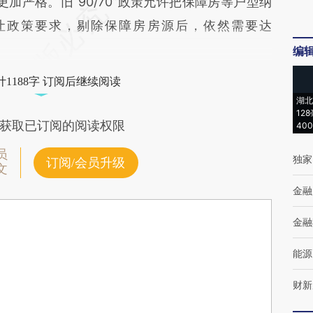
更加严格。旧“90/70”政策允许把保障房等户型纳
让政策要求，剔除保障房房源后，依然需要达
编
1188字 订阅后继续阅读
湖北
12
获取已订阅的阅读权限
40
员
独家
订阅/会员升级
文
金融
金融
能源
财新