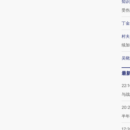
知识
受伤
丁金
村夫
续加
吴晓
最
22:1
与战
20:
半年
17:2