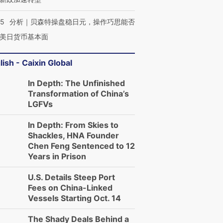
05
分析｜贝森特操盘稳日元，操作巧思能否
美日货币基本面
lish - Caixin Global
In Depth: The Unfinished
Transformation of China’s
LGFVs
In Depth: From Skies to
Shackles, HNA Founder
Chen Feng Sentenced to 12
Years in Prison
U.S. Details Steep Port
Fees on China-Linked
Vessels Starting Oct. 14
The Shady Deals Behind a