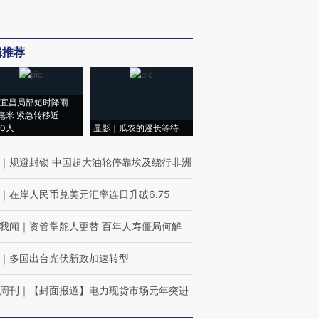
辑推荐
宜昌局部短时降雨
8毫米 紧急转移近
00人
显影｜瓜农的漫长等待
｜
规避封锁 中国超大油轮停靠埃及绕行非洲
｜
在岸人民币兑美元汇率连日升破6.75
我闻
｜
资管掌舵人更替 百年人寿僵局何解
｜
多国出台光伏新政加速转型
周刊
｜
【封面报道】电力现货市场元年突进