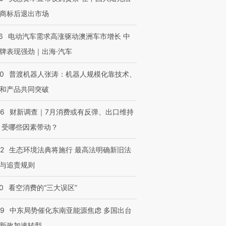
商标后退出市场
6
电动汽车需求高涨驱动澳洲车市增长 中
牌表现强劲｜出海·汽车
00
普渡机器人张涛：机器人规模化靠技术、
和产品共同突破
56
财新调查｜7月消费或有反弹、出口维持
 受哪些因素带动？
42
生态环境法典将施行 最高法明确新旧法
与追责规则
0
看空消费的“三大误区”
59
中东局势催化东南亚能源焦虑 多国出台
新政加速转型