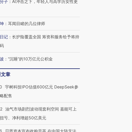
分子
：
AI冲击之下，年轻人与高学历女性更
坤
：
耳闻目睹的几位律师
日记
：
长护险覆盖全国 筹资和服务给予将持
码
波
：
“沉睡”的10万亿元公积金
新文章
0
宇树科技IPO估值600亿元 DeepSeek参
略配售
22
油气市场剧烈波动现套利空间 嘉能可上
扭亏、净利增超50亿美元
6
贝恩资本宣布收购贡茶 在中国大陆无法