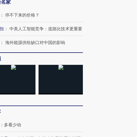
新名家
：
停不下来的价格？
恒
：
中美人工智能竞争：道路比技术更重要
：
海外能源供给缺口对中国的影响
频
OX的吸金
马航飞行员跨国走私7万
视线｜被称为“蟑螂”的印
让中产们甘
粒摇头丸 尿检体内含3种
度Z世代 用街头抗争将教
秘鲁纳斯
”？
毒品
育部长拱下台
13人遇难
客
进第四届链博
【商旅对话】华住集团
技“链”接产
【特别呈现】寻找100种
CFO：不靠规模取胜，华
【特别呈
：
多看少动
有意思的生活方式·第三对
住三大增长引擎是什么？
有意思的