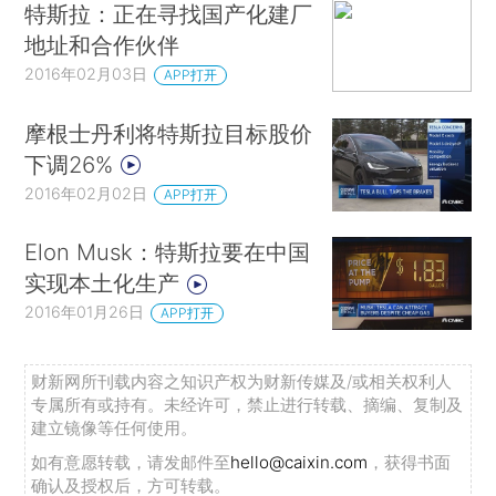
特斯拉：正在寻找国产化建厂
地址和合作伙伴
2016年02月03日
APP打开
摩根士丹利将特斯拉目标股价
下调26%
2016年02月02日
APP打开
Elon Musk：特斯拉要在中国
实现本土化生产
2016年01月26日
APP打开
财新网所刊载内容之知识产权为财新传媒及/或相关权利人
专属所有或持有。未经许可，禁止进行转载、摘编、复制及
建立镜像等任何使用。
如有意愿转载，请发邮件至
hello@caixin.com
，获得书面
确认及授权后，方可转载。