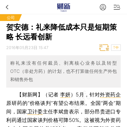
公司
贺安德：礼来降低成本只是短期策
略 长远看创新
2016年05月23日 15:47
T中
称礼来没有任何裁员、剥离核心业务以及转型
OTC（非处方药）的计划，也不打算做任何生产外包
和销售外包
【财新网】（记者
李妍
）
5月，针对
外资药企
原研药的“价格谈判”有望公布结果。全国“两会”期
间，国家
卫计委
主任李斌曾表示，部分昂贵进口专
利药通过国家谈判价格可降50%。这被视为外资药