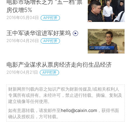
电影市场增长乏力 “五一档”票
房仅增5%
2016年05月04日
APP打开
王中军谈华谊进军好莱坞
2016年04月26日
APP打开
电影产业谋求从票房经济走向衍生品经济
2016年04月21日
APP打开
财新网所刊载内容之知识产权为财新传媒及/或相关权利人
专属所有或持有。未经许可，禁止进行转载、摘编、复制及
建立镜像等任何使用。
如有意愿转载，请发邮件至
hello@caixin.com
，获得书面
确认及授权后，方可转载。