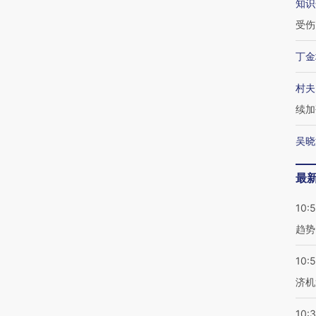
知识
受伤
丁金
村夫
续加
吴晓
最
10:
趋势
10:
济机
10: