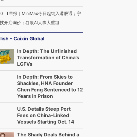
20
T早报｜MiniMax今日起纳入港股通；宇
技开启询价；谷歌AI人事大重组
lish - Caixin Global
In Depth: The Unfinished
Transformation of China’s
LGFVs
In Depth: From Skies to
Shackles, HNA Founder
Chen Feng Sentenced to 12
Years in Prison
U.S. Details Steep Port
Fees on China-Linked
Vessels Starting Oct. 14
The Shady Deals Behind a