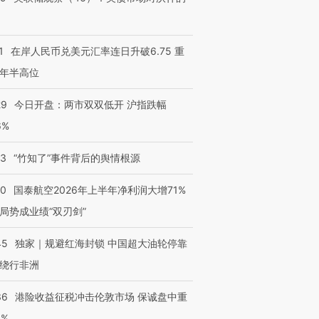
1
在岸人民币兑美元汇率连日升破6.75 重
年半高位
29
今日开盘：两市双双低开 沪指跌幅
6%
13
“竹知了”事件背后的舆情根源
10
国泰航空2026年上半年净利润大增71%
局势成业绩“双刃剑”
45
独家｜规避红海封锁 中国超大油轮停靠
绕行非洲
36
港险收益征税冲击伦敦市场 保诚盘中重
3%