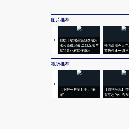
图片推荐
视线｜极端高温致多瑙河
水位跌破纪录 二战沉船与
韩国高温创百年
猛犸象化石接连露出
警告停止一切户
视听推荐
【不唯一答案】不止“养
【特别呈现】寻
老”
有意思的生活方