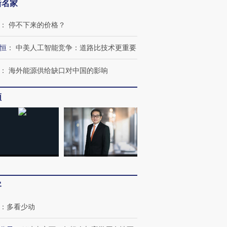
新名家
：
停不下来的价格？
恒
：
中美人工智能竞争：道路比技术更重要
：
海外能源供给缺口对中国的影响
跨国走私7万
视线｜HY
检体内含3种
泽连斯基密集出访美英 索
秘鲁纳斯卡观光飞机坠毁
术：是什
要防空导弹“救急”
13人遇难
心“花钱找
频
进第四届链博
【商旅对话】华住集团
技“链”接产
【特别呈现】寻找100种
CFO：不靠规模取胜，华
【特别呈
有意思的生活方式·第三对
住三大增长引擎是什么？
有意思的
客
：
多看少动