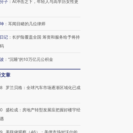
分子
：
AI冲击之下，年轻人与高学历女性更
坤
：
耳闻目睹的几位律师
日记
：
长护险覆盖全国 筹资和服务给予将持
码
波
：
“沉睡”的10万亿元公积金
新文章
58
罗兰贝格：全球汽车市场逐渐区域化已成
50
盛松成：房地产转型发展应把握好楼宇经
遇
39
美联储观察（46）：美债市场对沃什的