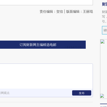
财
责任编辑：贺信 | 版面编辑：王丽琨
财
写
引
订阅财新网主编精选电邮
新网观点
发布