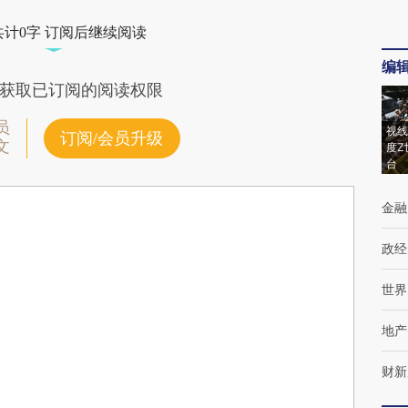
共计0字 订阅后继续阅读
编
获取已订阅的阅读权限
员
视线
订阅/会员升级
文
度Z
台
金融
政经
世界
地产
财新