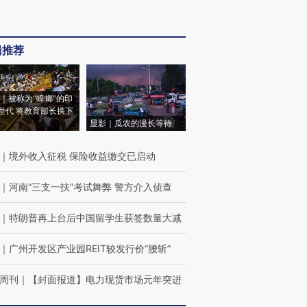
辑推荐
｜被称为“蟑螂”的印
世代 将教育部长拱下
显影｜瓜农的漫长等待
｜
境外收入征税 保险收益缴交已启动
｜
河南“三支一扶”考试舞弊 警方介入侦查
｜
特朗普再上台后中国留学生获签数量大减
｜
广州开发区产业园REIT较发行价“腰斩”
周刊
｜
【封面报道】电力现货市场元年突进