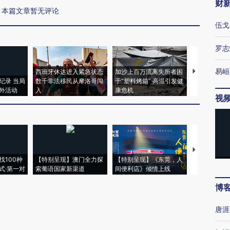
财
本篇文章暂无评论
伍戈
罗志
易峘
西班牙休达进入紧急状态
加沙上百万流离失所者困
马航飞行员
纪录 当局
数千非法移民从摩洛哥闯
于“塑料烤箱” 高温引发健
粒摇头丸 尿
外活动
入
康危机
毒品
视
【推广】走
找100种
【特别呈现】澳门全力探
【特别呈现】《东莞，人
会，让数智科
式·第一对
索葡语国家新渠道
间便利店》倾情上线
业
博
唐涯