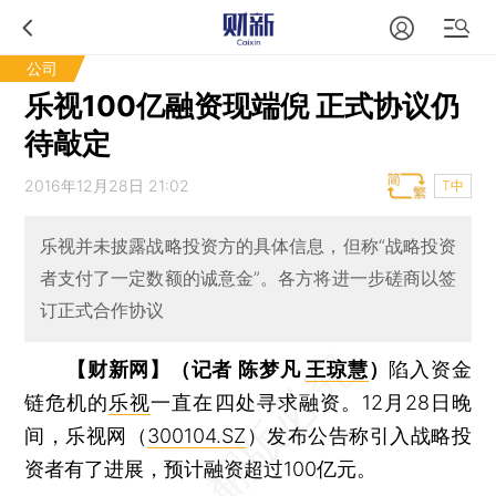
公司
乐视100亿融资现端倪 正式协议仍
待敲定
2016年12月28日 21:02
T中
乐视并未披露战略投资方的具体信息，但称“战略投资
者支付了一定数额的诚意金”。各方将进一步磋商以签
订正式合作协议
【财新网】（记者 陈梦凡
王琼慧
）
陷入资金
链危机的
乐视
一直在四处寻求融资。12月28日晚
间，乐视网（
300104.SZ
）发布公告称引入战略投
资者有了进展，预计融资超过100亿元。