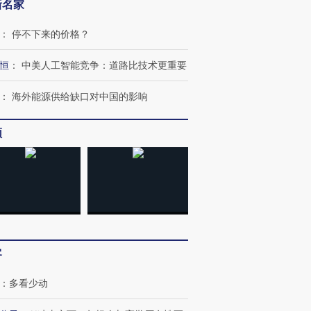
新名家
：
停不下来的价格？
恒
：
中美人工智能竞争：道路比技术更重要
：
海外能源供给缺口对中国的影响
频
客
跨国走私7万
视线｜HY
检体内含3种
泽连斯基密集出访美英 索
秘鲁纳斯卡观光飞机坠毁
术：是什
：
多看少动
要防空导弹“救急”
13人遇难
心“花钱找