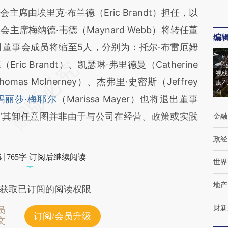
由埃里克·布兰德（Eric Brandt）担任，以
席梅纳德·韦德（Maynard Webb）将转任董
编
董事会成员将缩至5人，分别为：托尔·布雷厄姆
Eric Brandt）、凯瑟琳·弗里德曼（Catherine
视线
omas McInerney）、杰弗里·史密斯（Jeffrey
度Z
台
玛丽莎·梅耶尔
（Marissa Mayer）也将退出董事
“其卸任意图并非由于与公司在经营、政策或实践
金融
政经
计765字 订阅后继续阅读
世界
地产
获取已订阅的阅读权限
财新
员
订阅/会员升级
文