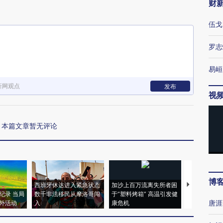
财
伍戈
罗志
易峘
新网观点
发布
视
本篇文章暂无评论
博
西班牙休达进入紧急状态
加沙上百万流离失所者困
马航飞行员
纪录 当局
数千非法移民从摩洛哥闯
于“塑料烤箱” 高温引发健
粒摇头丸 尿
唐涯
外活动
入
康危机
毒品