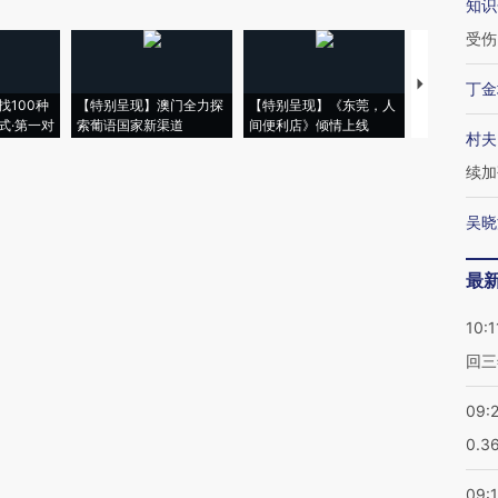
知识
受伤
【推广】走
丁金
找100种
【特别呈现】澳门全力探
【特别呈现】《东莞，人
会，让数智科
式·第一对
索葡语国家新渠道
间便利店》倾情上线
业
村夫
续加
吴晓
最
10:1
回三
09:
0.3
09: