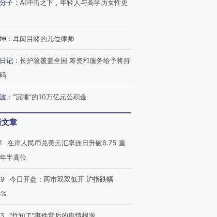
分子
：
AI冲击之下，年轻人与高学历女性更
进第四届链博
【商旅对话】华住集团
坤
：
耳闻目睹的几位律师
技“链”接产
【特别呈现】寻找100种
CFO：不靠规模取胜，华
【特别呈
有意思的生活方式·第三对
住三大增长引擎是什么？
有意思的
日记
：
长护险覆盖全国 筹资和服务给予将持
码
波
：
“沉睡”的10万亿元公积金
新文章
1
在岸人民币兑美元汇率连日升破6.75 重
年半高位
29
今日开盘：两市双双低开 沪指跌幅
6%
13
“竹知了”事件背后的舆情根源