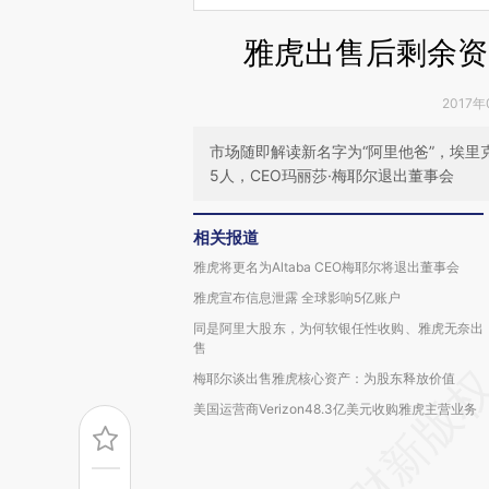
雅虎出售后剩余资产
2017年
市场随即解读新名字为“阿里他爸”，埃里
5人，CEO玛丽莎·梅耶尔退出董事会
相关报道
雅虎将更名为Altaba CEO梅耶尔将退出董事会
雅虎宣布信息泄露 全球影响5亿账户
同是阿里大股东，为何软银任性收购、雅虎无奈出
售
梅耶尔谈出售雅虎核心资产：为股东释放价值
美国运营商Verizon48.3亿美元收购雅虎主营业务