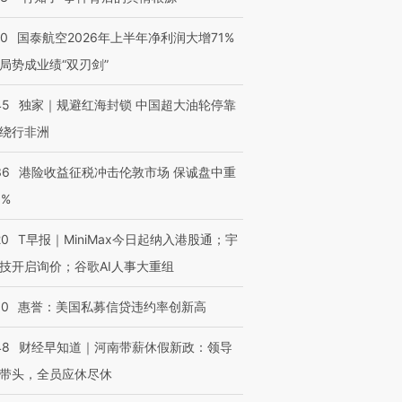
10
国泰航空2026年上半年净利润大增71%
局势成业绩“双刃剑”
45
独家｜规避红海封锁 中国超大油轮停靠
绕行非洲
36
港险收益征税冲击伦敦市场 保诚盘中重
3%
20
T早报｜MiniMax今日起纳入港股通；宇
技开启询价；谷歌AI人事大重组
30
惠誉：美国私募信贷违约率创新高
48
财经早知道｜河南带薪休假新政：领导
带头，全员应休尽休