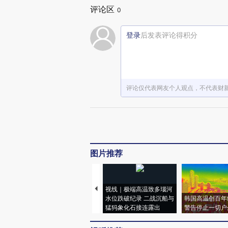
评论区
0
登录
后发表评论得积分
评论仅代表网友个人观点，不代表财
图片推荐
视线｜极端高温致多瑙河
水位跌破纪录 二战沉船与
韩国高温创百年
猛犸象化石接连露出
警告停止一切户