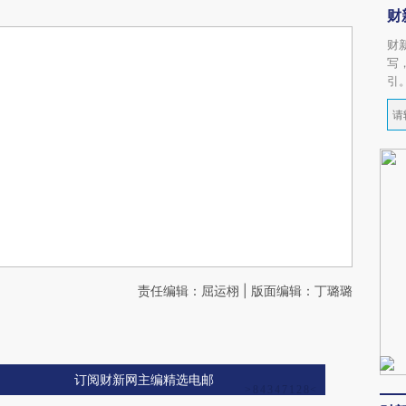
财
财
写
引
责任编辑：屈运栩 | 版面编辑：丁璐璐
订阅财新网主编精选电邮