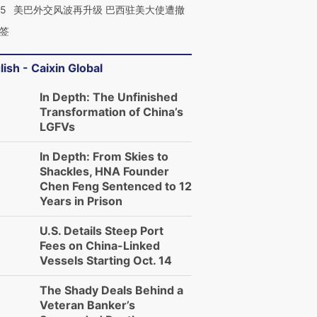
05
美巴外交风波再升级 巴西驻美大使遭撤
签
lish - Caixin Global
In Depth: The Unfinished
Transformation of China’s
LGFVs
In Depth: From Skies to
Shackles, HNA Founder
Chen Feng Sentenced to 12
Years in Prison
U.S. Details Steep Port
Fees on China-Linked
Vessels Starting Oct. 14
The Shady Deals Behind a
Veteran Banker’s