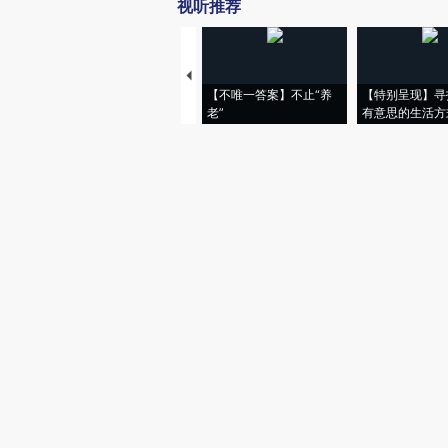
视听推荐
【不唯一答案】不止“养
【特别呈现】寻
老”
有意思的生活方