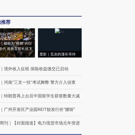
辑推荐
｜被称为“蟑螂”的印
世代 将教育部长拱下
显影｜瓜农的漫长等待
｜
境外收入征税 保险收益缴交已启动
｜
河南“三支一扶”考试舞弊 警方介入侦查
｜
特朗普再上台后中国留学生获签数量大减
｜
广州开发区产业园REIT较发行价“腰斩”
周刊
｜
【封面报道】电力现货市场元年突进