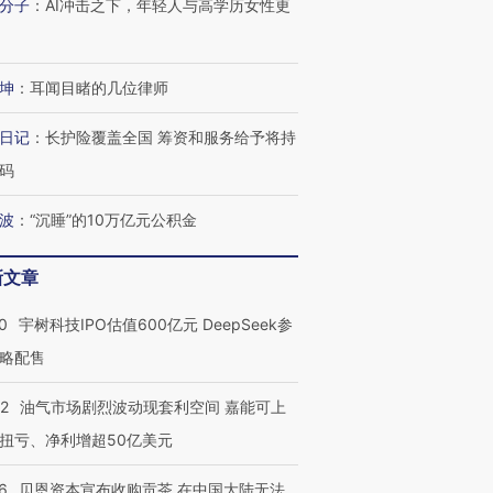
分子
：
AI冲击之下，年轻人与高学历女性更
坤
：
耳闻目睹的几位律师
日记
：
长护险覆盖全国 筹资和服务给予将持
码
波
：
“沉睡”的10万亿元公积金
新文章
0
宇树科技IPO估值600亿元 DeepSeek参
略配售
22
油气市场剧烈波动现套利空间 嘉能可上
扭亏、净利增超50亿美元
6
贝恩资本宣布收购贡茶 在中国大陆无法