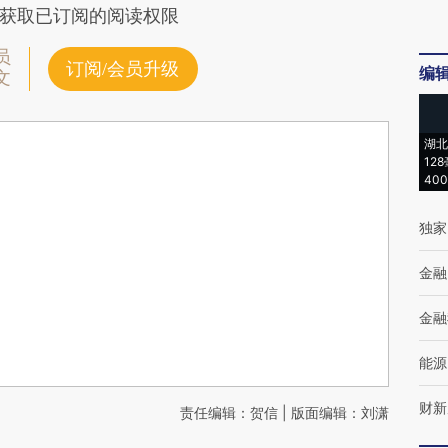
获取已订阅的阅读权限
员
订阅/会员升级
编
文
湖北
12
40
独家
金融
金融
能源
财新
责任编辑：贺信 | 版面编辑：刘潇