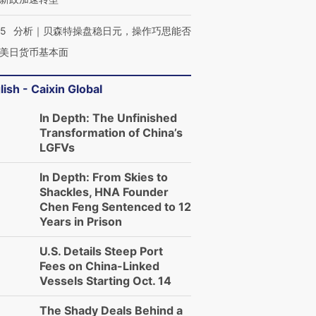
05
分析｜贝森特操盘稳日元，操作巧思能否
美日货币基本面
lish - Caixin Global
In Depth: The Unfinished
Transformation of China’s
LGFVs
In Depth: From Skies to
Shackles, HNA Founder
Chen Feng Sentenced to 12
Years in Prison
U.S. Details Steep Port
Fees on China-Linked
Vessels Starting Oct. 14
The Shady Deals Behind a