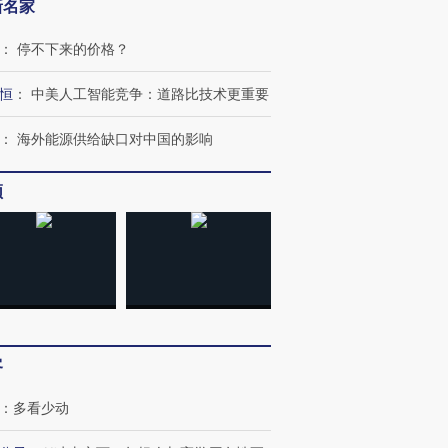
新名家
：
停不下来的价格？
OX的吸金
马航飞行员跨国走私7万
视线｜被称为“蟑螂”的印
让中产们甘
粒摇头丸 尿检体内含3种
度Z世代 用街头抗争将教
秘鲁纳斯
”？
恒
：
中美人工智能竞争：道路比技术更重要
毒品
育部长拱下台
13人遇难
：
海外能源供给缺口对中国的影响
频
进第四届链博
【商旅对话】华住集团
技“链”接产
【特别呈现】寻找100种
CFO：不靠规模取胜，华
【特别呈
有意思的生活方式·第三对
住三大增长引擎是什么？
有意思的
客
：
多看少动