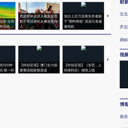
财
伍戈
西班牙休达进入紧急状态
加沙上百万流离失所者困
视线｜HYR
纪录 当局
数千非法移民从摩洛哥闯
于“塑料烤箱” 高温引发健
术：是什么
外活动
入
康危机
心“花钱找虐
罗志
易峘
视
【推广】走
找100种
【特别呈现】澳门全力探
【特别呈现】《东莞，人
会，让数智科
式·第一对
索葡语国家新渠道
间便利店》倾情上线
业
博
唐涯