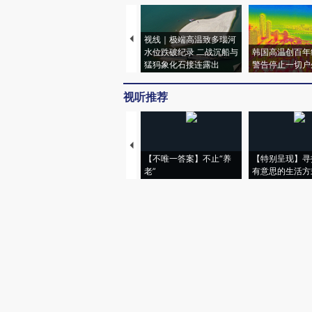
视线｜极端高温致多瑙河
水位跌破纪录 二战沉船与
韩国高温创百年
猛犸象化石接连露出
警告停止一切户
视听推荐
【不唯一答案】不止“养
【特别呈现】寻
老”
有意思的生活方