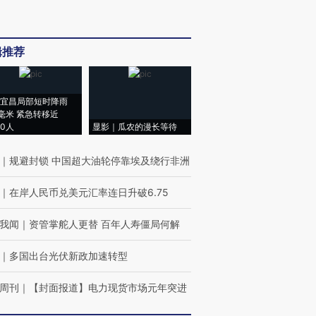
辑推荐
宜昌局部短时降雨
8毫米 紧急转移近
00人
显影｜瓜农的漫长等待
｜
规避封锁 中国超大油轮停靠埃及绕行非洲
｜
在岸人民币兑美元汇率连日升破6.75
我闻
｜
资管掌舵人更替 百年人寿僵局何解
｜
多国出台光伏新政加速转型
周刊
｜
【封面报道】电力现货市场元年突进