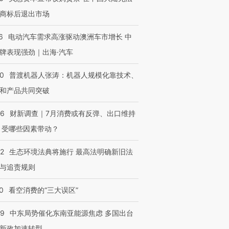
商标后退出市场
6
电动汽车需求高涨驱动澳洲车市增长 中
牌表现强劲｜出海·汽车
00
普渡机器人张涛：机器人规模化靠技术、
和产品共同突破
56
财新调查｜7月消费或有反弹、出口维持
 受哪些因素带动？
42
生态环境法典将施行 最高法明确新旧法
与追责规则
0
看空消费的“三大误区”
59
中东局势催化东南亚能源焦虑 多国出台
新政加速转型