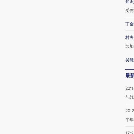
知识
受伤
丁金
村夫
续加
吴晓
最
22:1
与战
20:
半年
17:2