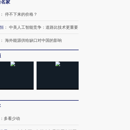
新名家
：
停不下来的价格？
恒
：
中美人工智能竞争：道路比技术更重要
：
海外能源供给缺口对中国的影响
频
跨国走私7万
视线｜被称为“蟑螂”的印
视线｜“入侵”还是“人道危
检体内含3种
度Z世代 用街头抗争将教
机”？难民潮撕裂西班牙
秘鲁纳斯
育部长拱下台
飞地休达
13人遇难
进第四届链博
【商旅对话】华住集团
客
技“链”接产
【特别呈现】寻找100种
CFO：不靠规模取胜，华
【特别呈
有意思的生活方式·第三对
住三大增长引擎是什么？
有意思的
：
多看少动