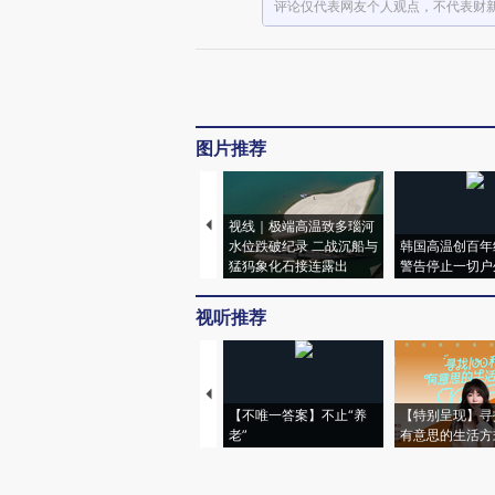
评论仅代表网友个人观点，不代表财
图片推荐
视线｜极端高温致多瑙河
水位跌破纪录 二战沉船与
韩国高温创百年
猛犸象化石接连露出
警告停止一切户
视听推荐
【不唯一答案】不止“养
【特别呈现】寻
老”
有意思的生活方