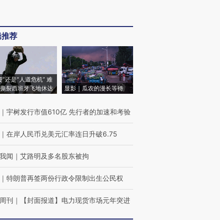
辑推荐
侵”还是“人道危机” 难
撕裂西班牙飞地休达
显影｜瓜农的漫长等待
｜
宇树发行市值610亿 先行者的加速和考验
｜
在岸人民币兑美元汇率连日升破6.75
我闻
｜
艾路明及多名股东被拘
｜
特朗普再签两份行政令限制出生公民权
周刊
｜
【封面报道】电力现货市场元年突进