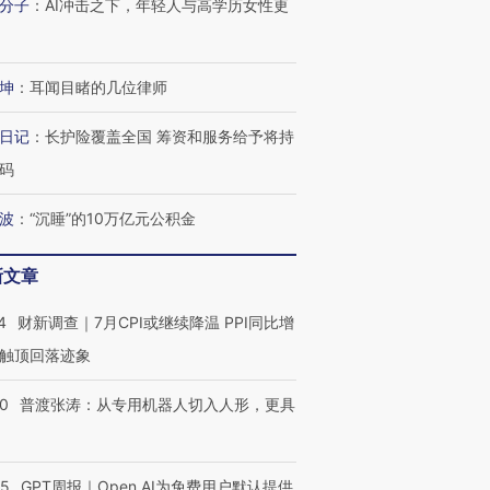
分子
：
AI冲击之下，年轻人与高学历女性更
坤
：
耳闻目睹的几位律师
日记
：
长护险覆盖全国 筹资和服务给予将持
码
波
：
“沉睡”的10万亿元公积金
新文章
4
财新调查｜7月CPI或继续降温 PPI同比增
触顶回落迹象
00
普渡张涛：从专用机器人切入人形，更具
55
GPT周报｜Open AI为免费用户默认提供