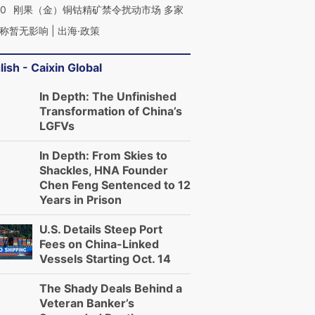
40
刚果（金）铜钴精矿禁令扰动市场 多家
称暂无影响 | 出海·政策
lish - Caixin Global
In Depth: The Unfinished
Transformation of China’s
LGFVs
In Depth: From Skies to
Shackles, HNA Founder
Chen Feng Sentenced to 12
Years in Prison
U.S. Details Steep Port
Fees on China-Linked
Vessels Starting Oct. 14
The Shady Deals Behind a
Veteran Banker’s