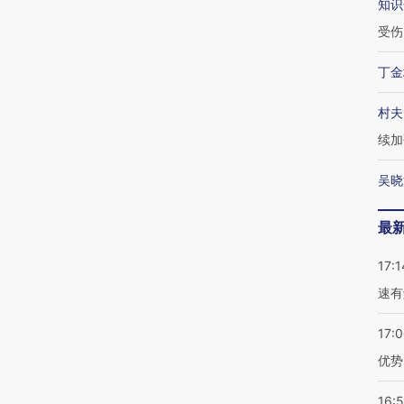
知识
受伤
丁金
村夫
续加
吴晓
最
17:1
速有
17:
优势
16: