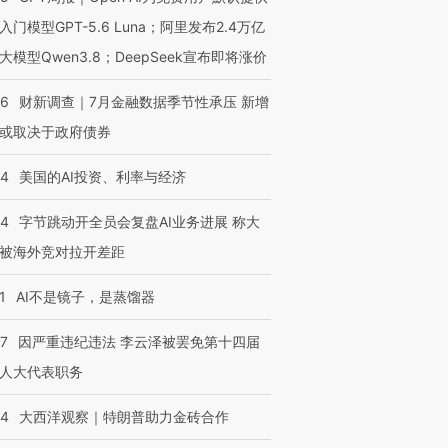
入门模型GPT-5.6 Luna；阿里发布2.4万亿
大模型Qwen3.8；DeepSeek宣布即将涨价
46
财新调查｜7月金融数据季节性承压 新增
或取决于政府债券
44
美国的AI投资、利率与经济
44
字节跳动开全员会复盘AI业务进展 称大
被海外竞对拉开差距
1
AI不是镜子，是蒸馏器
07
因严重违纪违法 李云泽被罢免第十四届
人大代表职务
44
大西洋观察｜特朗普助力金砖合作