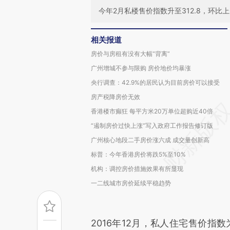
今年2月私楼售价指数升至312.8，环比上
相关报道
房价与房租有没有大幅“背离”
广州增城不参与限购 房价地价均暴涨
央行调查：42.9%的居民认为目前房价可以接受
房产税降房价无效
香港楼市癫狂 每平方米20万单位超购近40倍
“遏制房价过快上涨”写入政府工作报告修订版
广州核心地段二手房价涨六成 成交量创新高
标普：今年香港房价将跌5%至10%
机构：调控房价措施效果有所显现
一二线城市房价延续平稳趋势
2016年12月，私人住宅售价指数为