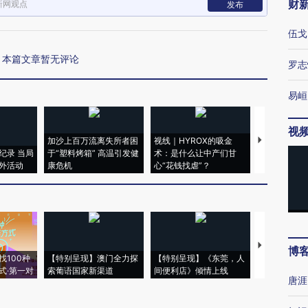
财
新网观点
发布
伍戈
本篇文章暂无评论
罗志
易峘
视
加沙上百万流离失所者困
视线｜HYROX的吸金
马航飞行员
纪录 当局
于“塑料烤箱” 高温引发健
术：是什么让中产们甘
粒摇头丸 尿
外活动
康危机
心“花钱找虐”？
毒品
【推广】走
博
找100种
【特别呈现】澳门全力探
【特别呈现】《东莞，人
会，让数智科
式·第一对
索葡语国家新渠道
间便利店》倾情上线
业
唐涯