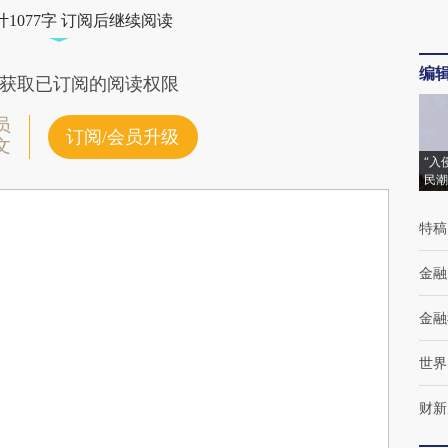
1077字 订阅后继续阅读
编
获取已订阅的阅读权限
员
订阅/会员升级
文
“入
民潮
特稿
金融
金融
世界
财新