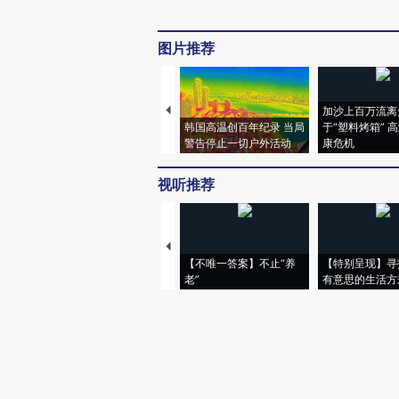
图片推荐
加沙上百万流离
韩国高温创百年纪录 当局
于“塑料烤箱” 
警告停止一切户外活动
康危机
视听推荐
【不唯一答案】不止“养
【特别呈现】寻
老”
有意思的生活方