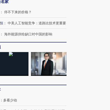
新名家
：
停不下来的价格？
恒
：
中美人工智能竞争：道路比技术更重要
”还是“人道危
湖北宜昌局部短时降雨
哈尔滨遭遇短时极端强降
：
海外能源供给缺口对中国的影响
撕裂西班牙
128毫米 紧急转移近
雨 3小时累计雨量超80毫
秘鲁纳斯
4000人
米
13人遇难
频
进第四届链博
【商旅对话】华住集团
技“链”接产
【特别呈现】寻找100种
CFO：不靠规模取胜，华
【特别呈
有意思的生活方式·第三对
住三大增长引擎是什么？
有意思的
客
：
多看少动