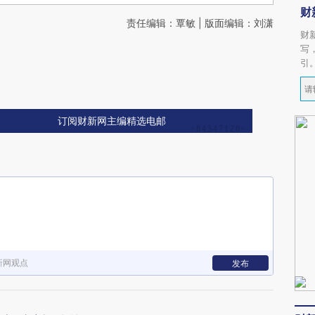
财
责任编辑：覃敏 | 版面编辑：刘潇
财
写
引
订阅财新网主编精选电邮
新网观点
发布