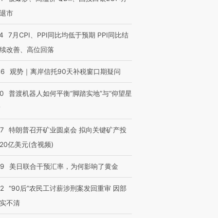
退市
4
7月CPI、PPI同比均低于预期 PPI同比结
续改善、高位回落
46
观势｜离岸信托90天补税窗口期疑问
00
普渡机器人如何平衡“脚踏实地”与“仰望星
？
57
特朗普召开矿业圆桌会 拟向关键矿产投
20亿美元(含视频)
09
美日联合干预汇率，为何影响了黄金
32
“90后”农民工讨薪涉刑案发回重审 因部
实不清