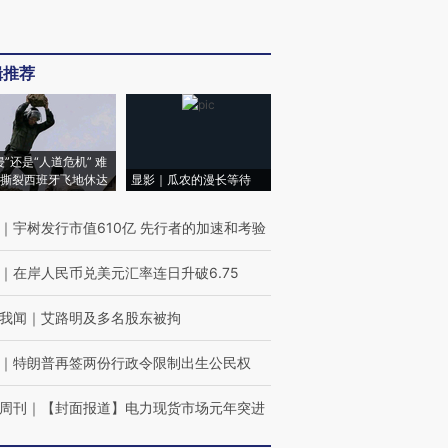
辑推荐
侵”还是“人道危机” 难
撕裂西班牙飞地休达
显影｜瓜农的漫长等待
｜
宇树发行市值610亿 先行者的加速和考验
｜
在岸人民币兑美元汇率连日升破6.75
我闻
｜
艾路明及多名股东被拘
｜
特朗普再签两份行政令限制出生公民权
周刊
｜
【封面报道】电力现货市场元年突进