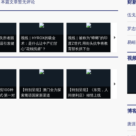
财
本篇文章暂无评论
伍戈
罗志
失所者困
视线｜HYROX的吸金
视线｜被称为“蟑螂”的印
视线｜“入侵
易峘
高温引发健
术：是什么让中产们甘
度Z世代 用街头抗争将教
机”？难民潮
心“花钱找虐”？
育部长拱下台
飞地休达
视
【推广】走
找100种
【特别呈现】澳门全力探
【特别呈现】《东莞，人
会，让数智科
式·第一对
索葡语国家新渠道
间便利店》倾情上线
业
博
唐涯