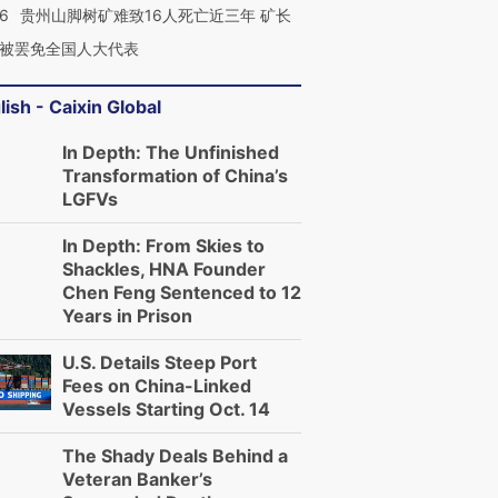
36
贵州山脚树矿难致16人死亡近三年 矿长
被罢免全国人大代表
lish - Caixin Global
In Depth: The Unfinished
Transformation of China’s
LGFVs
In Depth: From Skies to
Shackles, HNA Founder
Chen Feng Sentenced to 12
Years in Prison
U.S. Details Steep Port
Fees on China-Linked
Vessels Starting Oct. 14
The Shady Deals Behind a
Veteran Banker’s