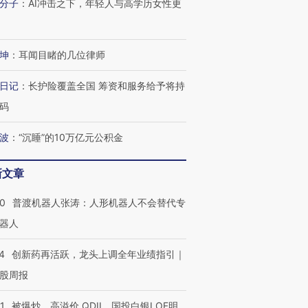
分子
：
AI冲击之下，年轻人与高学历女性更
坤
：
耳闻目睹的几位律师
日记
：
长护险覆盖全国 筹资和服务给予将持
码
波
：
“沉睡”的10万亿元公积金
新文章
00
普渡机器人张涛：人形机器人不会替代专
器人
4
创新药再活跃，龙头上调全年业绩指引｜
股周报
1
被爆炒、高溢价 QDII、国投白银LOF明