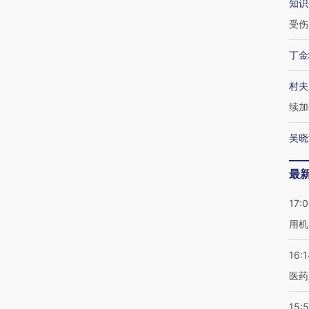
知识
受伤
丁金
村夫
续加
吴晓
最
17:
用机
16:1
医药
15:5