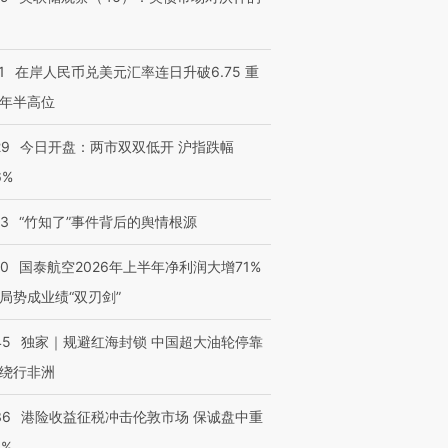
1
在岸人民币兑美元汇率连日升破6.75 重
年半高位
29
今日开盘：两市双双低开 沪指跌幅
6%
13
“竹知了”事件背后的舆情根源
10
国泰航空2026年上半年净利润大增71%
局势成业绩“双刃剑”
45
独家｜规避红海封锁 中国超大油轮停靠
绕行非洲
36
港险收益征税冲击伦敦市场 保诚盘中重
3%