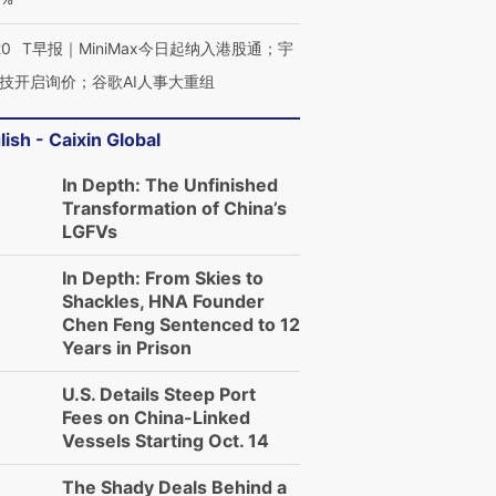
20
T早报｜MiniMax今日起纳入港股通；宇
技开启询价；谷歌AI人事大重组
lish - Caixin Global
In Depth: The Unfinished
Transformation of China’s
LGFVs
In Depth: From Skies to
Shackles, HNA Founder
Chen Feng Sentenced to 12
Years in Prison
U.S. Details Steep Port
Fees on China-Linked
Vessels Starting Oct. 14
The Shady Deals Behind a