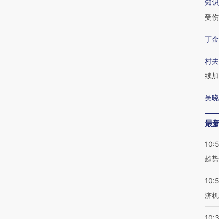
知识
受伤
丁金
村夫
续加
吴晓
最
10:
趋势
10:
济机
10: