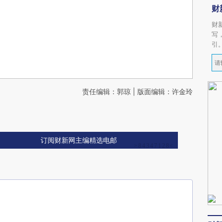
财
财
写
引
责任编辑：郭琼 | 版面编辑：许金玲
订阅财新网主编精选电邮