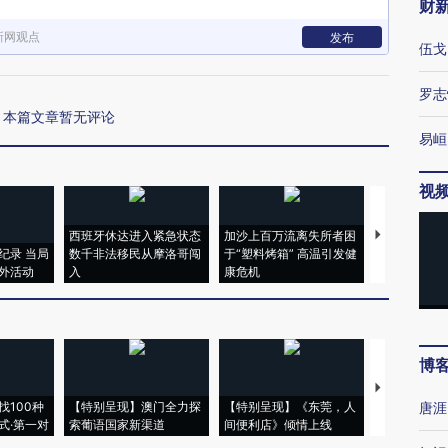
财
新网观点
发布
伍戈
罗志
本篇文章暂无评论
易峘
视
西班牙休达进入紧急状态
加沙上百万流离失所者困
马航飞行员
纪录 当局
数千非法移民从摩洛哥闯
于“塑料烤箱” 高温引发健
粒摇头丸 尿
外活动
入
康危机
毒品
博
【推广】走
找100种
【特别呈现】澳门全力探
【特别呈现】《东莞，人
会，让数智科
唐涯
式·第一对
索葡语国家新渠道
间便利店》倾情上线
业