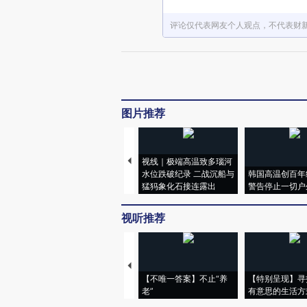
评论仅代表网友个人观点，不代表财
图片推荐
视线｜极端高温致多瑙河
水位跌破纪录 二战沉船与
韩国高温创百年
猛犸象化石接连露出
警告停止一切户
视听推荐
【不唯一答案】不止“养
【特别呈现】寻
老”
有意思的生活方