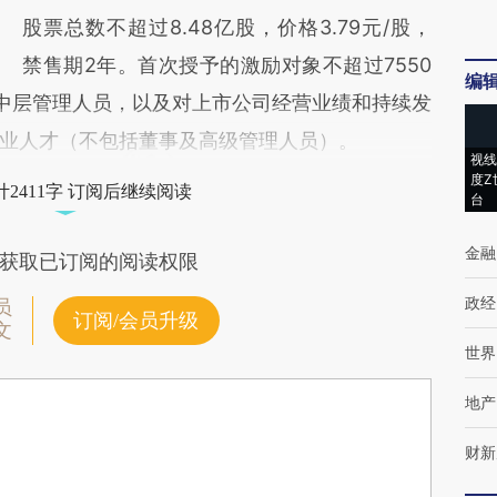
股票总数不超过8.48亿股，价格3.79元/股，
禁售期2年。首次授予的激励对象不超过7550
编
司中层管理人员，以及对上市公司经营业绩和持续发
业人才（不包括董事及高级管理人员）。
视线
度Z
2411字 订阅后继续阅读
台
金融
获取已订阅的阅读权限
政经
员
订阅/会员升级
文
世界
地产
财新