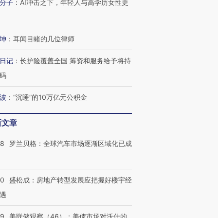
分子
：
AI冲击之下，年轻人与高学历女性更
坤
：
耳闻目睹的几位律师
日记
：
长护险覆盖全国 筹资和服务给予将持
码
波
：
“沉睡”的10万亿元公积金
新文章
58
罗兰贝格：全球汽车市场逐渐区域化已成
50
盛松成：房地产转型发展应把握好楼宇经
遇
39
美联储观察（46）：美债市场对沃什的