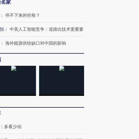
新名家
：
停不下来的价格？
恒
：
中美人工智能竞争：道路比技术更重要
：
海外能源供给缺口对中国的影响
频
跨国走私7万
视线｜HY
检体内含3种
泽连斯基密集出访美英 索
秘鲁纳斯卡观光飞机坠毁
术：是什
要防空导弹“救急”
13人遇难
心“花钱找
客
进第四届链博
【商旅对话】华住集团
技“链”接产
：
多看少动
【特别呈现】寻找100种
CFO：不靠规模取胜，华
【特别呈
有意思的生活方式·第三对
住三大增长引擎是什么？
有意思的