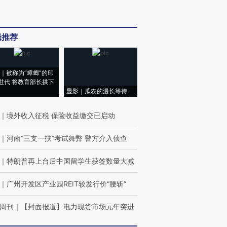
辑推荐
｜被称为“蟑螂”的印
世代 将教育部长拱下
显影｜瓜农的漫长等待
｜
境外收入征税 保险收益缴交已启动
｜
河南“三支一扶”考试舞弊 警方介入侦查
｜
特朗普再上台后中国留学生获签数量大减
｜
广州开发区产业园REIT较发行价“腰斩”
周刊
｜
【封面报道】电力现货市场元年突进