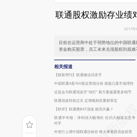
联通股权激励存业绩
2017年
目前在运营商中处于弱势地位的中国联通
资金购买股票，员工未来兑现股权到底难
相关报道
【财新周刊】联通微信试牵手
中国联通A股与H股走势现分歧 港股凸显市场理性
证监会为联通混改开“绿灯” 新方案披露更多细节
联通混改特批过关 定增规则应重新审定
【秒评】联通携BAT混改 能否共赢？
联通半年报：净利润大幅增长 但仍大幅落后竞争
对手
外资行上调中国联通目标价 惟大摩看跌混改前景