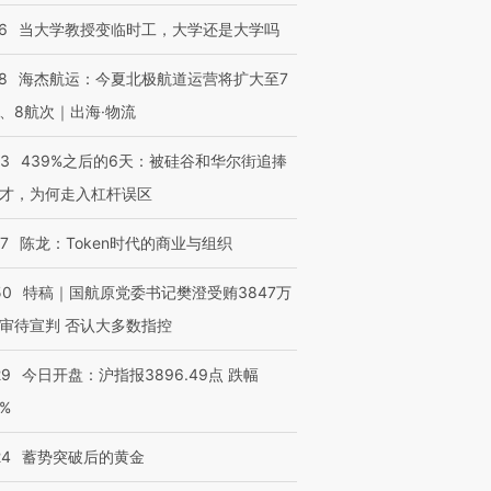
6
当大学教授变临时工，大学还是大学吗
8
海杰航运：今夏北极航道运营将扩大至7
、8航次｜出海·物流
53
439%之后的6天：被硅谷和华尔街追捧
才，为何走入杠杆误区
07
陈龙：Token时代的商业与组织
50
特稿｜国航原党委书记樊澄受贿3847万
审待宣判 否认大多数指控
29
今日开盘：沪指报3896.49点 跌幅
0%
24
蓄势突破后的黄金