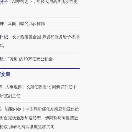
分子
：
AI冲击之下，年轻人与高学历女性更
有意思的生活方式·第三对
住三大增长引擎是什么？
有意思的
坤
：
耳闻目睹的几位律师
日记
：
长护险覆盖全国 筹资和服务给予将持
码
波
：
“沉睡”的10万亿元公积金
新文章
25
人事观察｜长期任职湖北 周新群升任中
研室副主任
3
能源内参｜中东局势催化东南亚能源焦虑
出台光伏新政加速转型；伊朗称与阿曼接近
协议 海峡现有两条航道将关闭