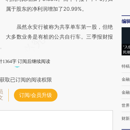
属于股东的净利润增加了20.99%。
编
虽然永安行被称为共享单车第一股，但绝
大多数业务是有桩的公共自行车。三季报财报
。
“入
民潮
1364字 订阅后继续阅读
特稿
金融
获取已订阅的阅读权限
员
金融
订阅/会员升级
文
世界
财新