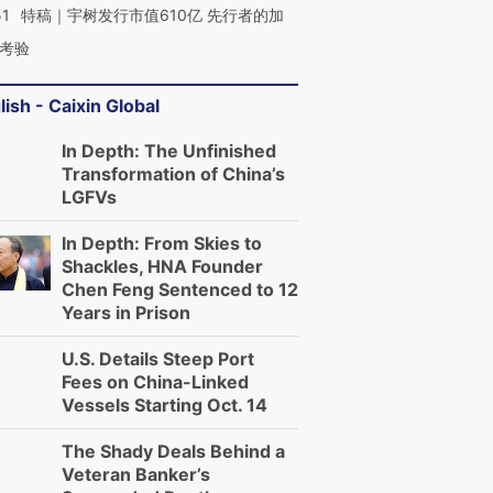
51
特稿｜宇树发行市值610亿 先行者的加
考验
lish - Caixin Global
In Depth: The Unfinished
Transformation of China’s
LGFVs
In Depth: From Skies to
Shackles, HNA Founder
Chen Feng Sentenced to 12
Years in Prison
U.S. Details Steep Port
Fees on China-Linked
Vessels Starting Oct. 14
The Shady Deals Behind a
Veteran Banker’s