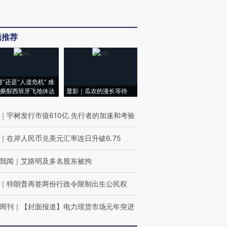
辑推荐
侵”还是“人道危机” 难
撕裂西班牙飞地休达
显影｜瓜农的漫长等待
｜
宇树发行市值610亿 先行者的加速和考验
｜
在岸人民币兑美元汇率连日升破6.75
我闻
｜
艾路明及多名股东被拘
｜
特朗普再签两份行政令限制出生公民权
周刊
｜
【封面报道】电力现货市场元年突进