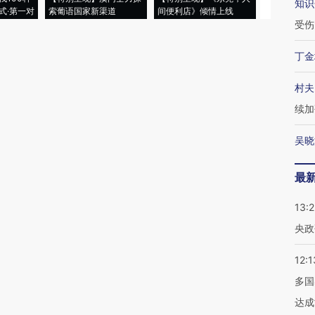
知识
式·第一对
索葡语国家新渠道
间便利店》倾情上线
业
受伤
丁金
村夫
续加
吴晓
最
13:
央政
12:1
多国
达成