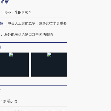
新名家
：
停不下来的价格？
恒
：
中美人工智能竞争：道路比技术更重要
：
海外能源供给缺口对中国的影响
频
OX的吸金
马航飞行员跨国走私7万
视线｜被称为“蟑螂”的印
让中产们甘
粒摇头丸 尿检体内含3种
度Z世代 用街头抗争将教
秘鲁纳斯
”？
毒品
育部长拱下台
13人遇难
客
：
多看少动
进第四届链博
【商旅对话】华住集团
技“链”接产
【特别呈现】寻找100种
CFO：不靠规模取胜，华
【特别呈