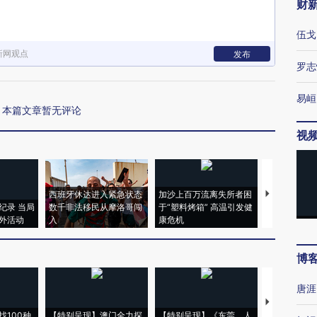
财
伍戈
新网观点
发布
罗志
易峘
本篇文章暂无评论
视
西班牙休达进入紧急状态
加沙上百万流离失所者困
视线｜HYR
纪录 当局
数千非法移民从摩洛哥闯
于“塑料烤箱” 高温引发健
术：是什么
外活动
入
康危机
心“花钱找虐
博
唐涯
【推广】走
找100种
【特别呈现】澳门全力探
【特别呈现】《东莞，人
会，让数智科