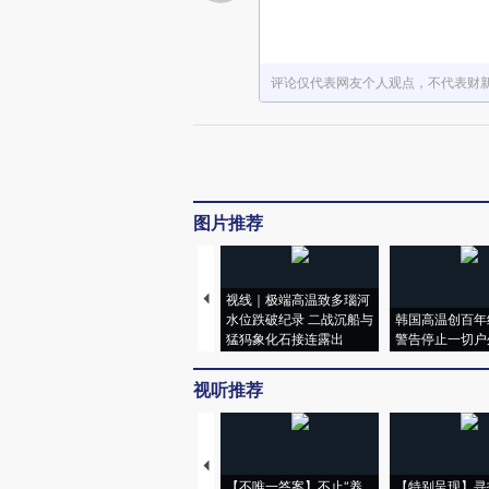
评论仅代表网友个人观点，不代表财
图片推荐
视线｜极端高温致多瑙河
水位跌破纪录 二战沉船与
韩国高温创百年
猛犸象化石接连露出
警告停止一切户
视听推荐
【不唯一答案】不止“养
【特别呈现】寻