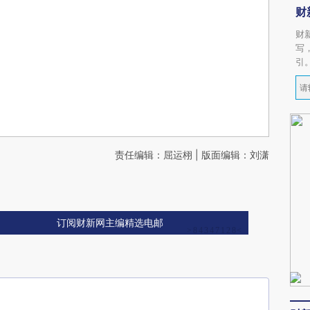
财
财
写
引
责任编辑：屈运栩 | 版面编辑：刘潇
订阅财新网主编精选电邮