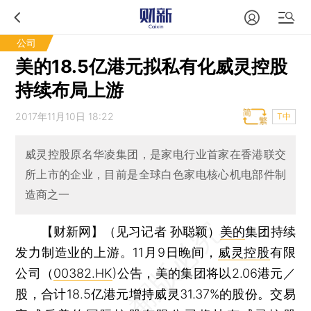
公司
美的18.5亿港元拟私有化威灵控股
持续布局上游
2017年11月10日 18:22
T中
威灵控股原名华凌集团，是家电行业首家在香港联交
所上市的企业，目前是全球白色家电核心机电部件制
造商之一
【财新网】（见习记者 孙聪颖）
美的
集团持续
发力制造业的上游。11月9日晚间，
威灵控股
有限
公司（
00382.HK
)公告，美的集团将以2.06港元／
股，合计18.5亿港元增持威灵31.37%的股份。交易