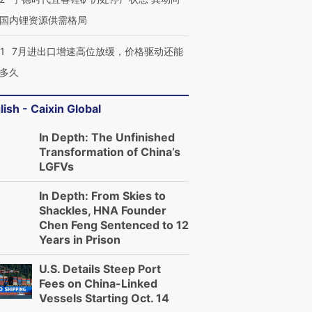
国内锂资源供需格局
1
7月进出口增速高位放缓，价格驱动还能
多久
lish - Caixin Global
In Depth: The Unfinished
Transformation of China’s
LGFVs
In Depth: From Skies to
Shackles, HNA Founder
Chen Feng Sentenced to 12
Years in Prison
U.S. Details Steep Port
Fees on China-Linked
Vessels Starting Oct. 14