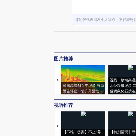
评论仅代表网友个人观点，不代表财
图片推荐
视线｜极端高温
韩国高温创百年纪录 当局
水位跌破纪录 
警告停止一切户外活动
猛犸象化石接连
视听推荐
【不唯一答案】不止“养
【特别呈现】寻