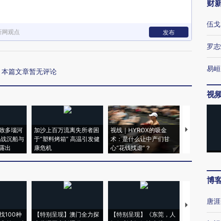
财
伍戈
新网观点
发布
罗志
易峘
本篇文章暂无评论
视
致多瑙河
加沙上百万流离失所者困
视线｜HYROX的吸金
马航飞行员
二战沉船与
于“塑料烤箱” 高温引发健
术：是什么让中产们甘
粒摇头丸 尿
露出
康危机
心“花钱找虐”？
毒品
博
唐涯
【推广】走
找100种
【特别呈现】澳门全力探
【特别呈现】《东莞，人
会，让数智科