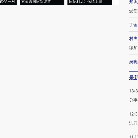
知识
式·第一对
索葡语国家新渠道
间便利店》倾情上线
业
受伤
丁金
村夫
续加
吴晓
最
13:
分事
12:
涉罪
11:1