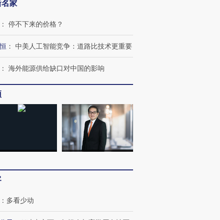
新名家
：
停不下来的价格？
恒
：
中美人工智能竞争：道路比技术更重要
：
海外能源供给缺口对中国的影响
频
跨国走私7万
视线｜被称为“蟑螂”的印
视线｜“入侵”还是“人道危
检体内含3种
度Z世代 用街头抗争将教
机”？难民潮撕裂西班牙
秘鲁纳斯
育部长拱下台
飞地休达
13人遇难
客
：
多看少动
进第四届链博
【商旅对话】华住集团
技“链”接产
【特别呈现】寻找100种
CFO：不靠规模取胜，华
【特别呈