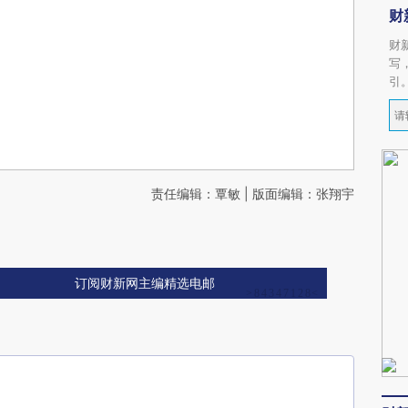
财
财
写
引
责任编辑：覃敏 | 版面编辑：张翔宇
订阅财新网主编精选电邮