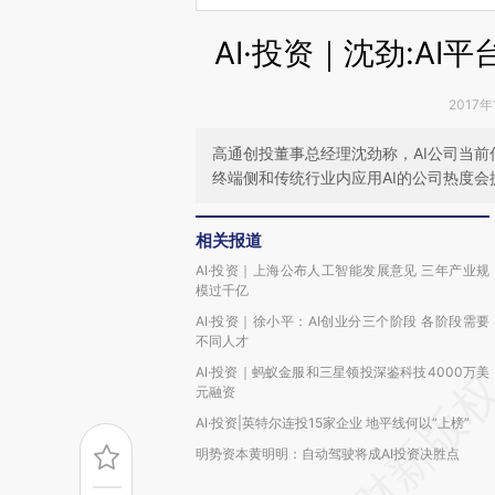
AI·投资｜沈劲:A
2017年
高通创投董事总经理沈劲称，AI公司当前
终端侧和传统行业内应用AI的公司热度会
相关报道
AI·投资｜上海公布人工智能发展意见 三年产业规
模过千亿
AI·投资｜徐小平：AI创业分三个阶段 各阶段需要
不同人才
AI·投资｜蚂蚁金服和三星领投深鉴科技4000万美
元融资
AI·投资|英特尔连投15家企业 地平线何以“上榜”
明势资本黄明明：自动驾驶将成AI投资决胜点