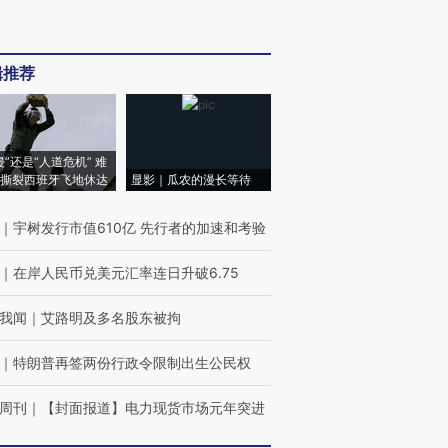
辑推荐
侵”还是“人道危机” 难
撕裂西班牙飞地休达
显影｜瓜农的漫长等待
｜
宇树发行市值610亿 先行者的加速和考验
｜
在岸人民币兑美元汇率连日升破6.75
我闻
｜
艾路明及多名股东被拘
｜
特朗普再签两份行政令限制出生公民权
周刊
｜
【封面报道】电力现货市场元年突进