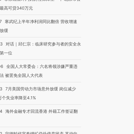
最高可贷340万元
7
寒武纪上半年净利润同比翻倍 营收增速
放缓
53
对话｜邱仁宗：临床研究参与者的安全永
第一位
06
全国人大常委会：六名将领涉嫌严重违
法 被罢免全国人大代表
43
7月美国劳动力市场意外放缓 岗位减少
3万个失业率降至4.1%
14
海外金融专才回流香港 外籍工作签证翻
2
宁德时代宜春锂矿仍处停产状态 其动向