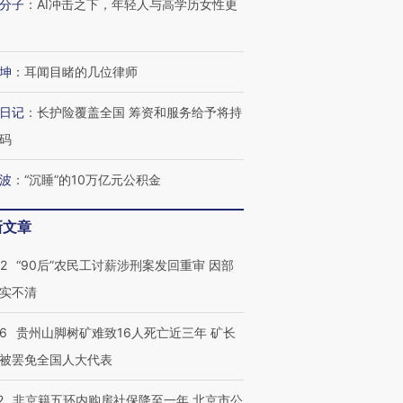
分子
：
AI冲击之下，年轻人与高学历女性更
有意思的生活方式·第三对
住三大增长引擎是什么？
有意思的
坤
：
耳闻目睹的几位律师
日记
：
长护险覆盖全国 筹资和服务给予将持
码
波
：
“沉睡”的10万亿元公积金
新文章
32
“90后”农民工讨薪涉刑案发回重审 因部
实不清
36
贵州山脚树矿难致16人死亡近三年 矿长
被罢免全国人大代表
2
非京籍五环内购房社保降至一年 北京市公