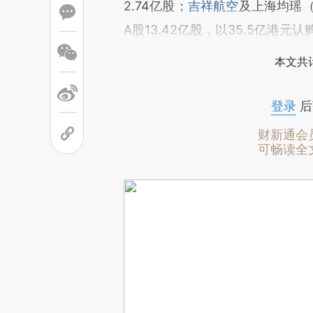
2.74亿股；
吉祥航空
及上海均瑶
A股13.42亿股，以35.5亿港元
本文共计
登录
后
财新通会
可畅读全