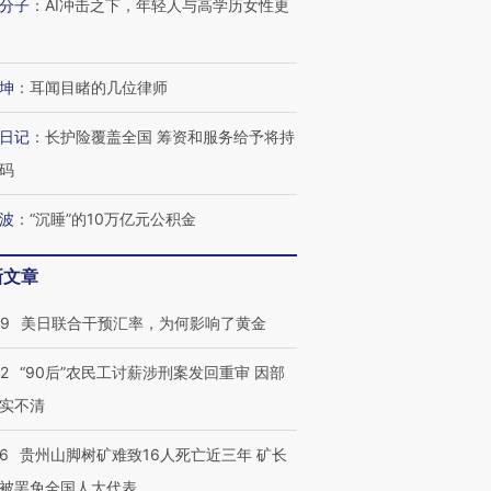
分子
：
AI冲击之下，年轻人与高学历女性更
坤
：
耳闻目睹的几位律师
日记
：
长护险覆盖全国 筹资和服务给予将持
码
波
：
“沉睡”的10万亿元公积金
新文章
09
美日联合干预汇率，为何影响了黄金
32
“90后”农民工讨薪涉刑案发回重审 因部
实不清
36
贵州山脚树矿难致16人死亡近三年 矿长
被罢免全国人大代表