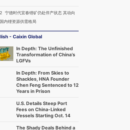
2
宁德时代宜春锂矿仍处停产状态 其动向
国内锂资源供需格局
lish - Caixin Global
In Depth: The Unfinished
Transformation of China’s
LGFVs
In Depth: From Skies to
Shackles, HNA Founder
Chen Feng Sentenced to 12
Years in Prison
U.S. Details Steep Port
Fees on China-Linked
Vessels Starting Oct. 14
The Shady Deals Behind a