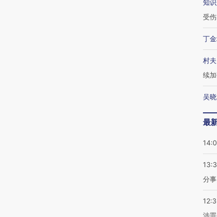
知识
受伤
丁金
村夫
续加
吴晓
最
14:
13:
分事
12:
涉罪