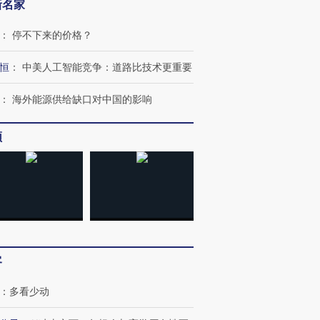
新名家
：
停不下来的价格？
恒
：
中美人工智能竞争：道路比技术更重要
：
海外能源供给缺口对中国的影响
频
跨国走私7万
视线｜被称为“蟑螂”的印
视线｜“入侵”还是“人道危
检体内含3种
度Z世代 用街头抗争将教
机”？难民潮撕裂西班牙
秘鲁纳斯
育部长拱下台
飞地休达
13人遇难
进第四届链博
【商旅对话】华住集团
客
技“链”接产
【特别呈现】寻找100种
CFO：不靠规模取胜，华
【特别呈
有意思的生活方式·第三对
住三大增长引擎是什么？
有意思的
：
多看少动