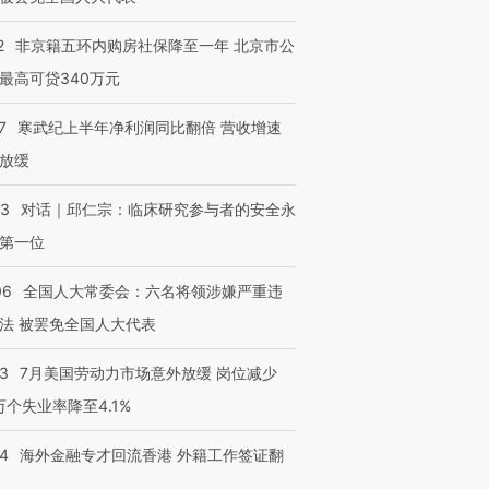
2
非京籍五环内购房社保降至一年 北京市公
最高可贷340万元
7
寒武纪上半年净利润同比翻倍 营收增速
放缓
53
对话｜邱仁宗：临床研究参与者的安全永
第一位
06
全国人大常委会：六名将领涉嫌严重违
法 被罢免全国人大代表
43
7月美国劳动力市场意外放缓 岗位减少
3万个失业率降至4.1%
14
海外金融专才回流香港 外籍工作签证翻