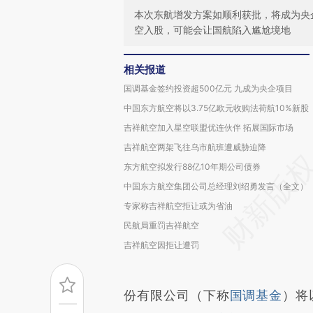
本次东航增发方案如顺利获批，将成为央
空入股，可能会让国航陷入尴尬境地
相关报道
国调基金签约投资超500亿元 九成为央企项目
中国东方航空将以3.75亿欧元收购法荷航10%新股
吉祥航空加入星空联盟优连伙伴 拓展国际市场
吉祥航空两架飞往乌市航班遭威胁迫降
东方航空拟发行88亿10年期公司债券
中国东方航空集团公司总经理刘绍勇发言（全文）
专家称吉祥航空拒让或为省油
民航局重罚吉祥航空
吉祥航空因拒让遭罚
份有限公司（下称
国调基金
）将