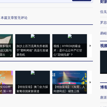
财
伍戈
本篇文章暂无评论
罗志
易峘
视
致多瑙河
加沙上百万流离失所者困
视线｜HYROX的吸金
马航飞行员
二战沉船与
于“塑料烤箱” 高温引发健
术：是什么让中产们甘
粒摇头丸 尿
露出
康危机
心“花钱找虐”？
毒品
【推广】走
博
找100种
【特别呈现】澳门全力探
【特别呈现】《东莞，人
会，让数智科
式·第一对
索葡语国家新渠道
间便利店》倾情上线
业
唐涯