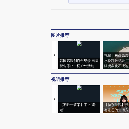
图片推荐
视线｜极端高温
韩国高温创百年纪录 当局
水位跌破纪录 
警告停止一切户外活动
猛犸象化石接连
视听推荐
【不唯一答案】不止“养
【特别呈现】寻
老”
有意思的生活方