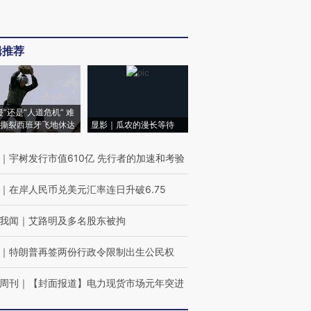
辑推荐
侵”还是“人道危机” 难
撕裂西班牙飞地休达
显影｜瓜农的漫长等待
｜
宇树发行市值610亿 先行者的加速和考验
｜
在岸人民币兑美元汇率连日升破6.75
我闻
｜
艾路明及多名股东被拘
｜
特朗普再签两份行政令限制出生公民权
周刊
｜
【封面报道】电力现货市场元年突进