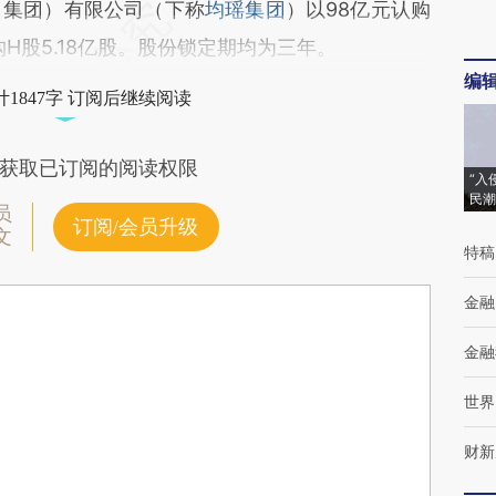
（集团）有限公司（下称
均瑶集团
）以98亿元认购
认购H股5.18亿股。股份锁定期均为三年。
编
1847字 订阅后继续阅读
获取已订阅的阅读权限
“入
民潮
员
订阅/会员升级
文
特稿
金融
金融
世界
财新