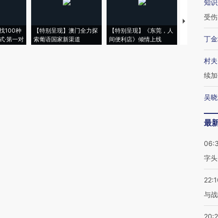
知识
受伤
【推广】走
找100种
【特别呈现】澳门全力探
【特别呈现】《东莞，人
会，让数智科
丁金
式·第一对
索葡语国家新渠道
间便利店》倾情上线
业
村夫
续加
吴晓
最
06:
字头
22:1
与战
20: