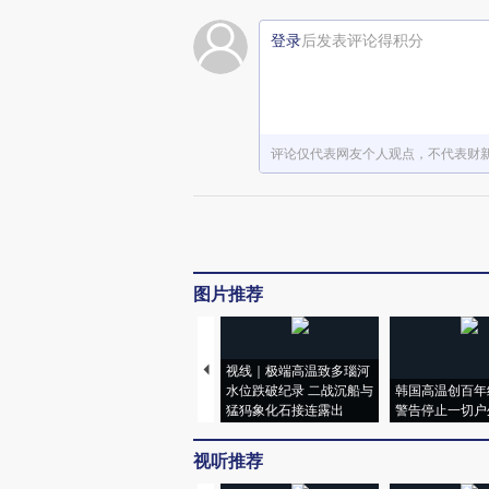
登录
后发表评论得积分
评论仅代表网友个人观点，不代表财
图片推荐
视线｜极端高温致多瑙河
水位跌破纪录 二战沉船与
韩国高温创百年
猛犸象化石接连露出
警告停止一切户
视听推荐