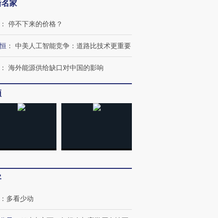
新名家
：
停不下来的价格？
恒
：
中美人工智能竞争：道路比技术更重要
：
海外能源供给缺口对中国的影响
频
OX的吸金
马航飞行员跨国走私7万
视线｜被称为“蟑螂”的印
让中产们甘
粒摇头丸 尿检体内含3种
度Z世代 用街头抗争将教
秘鲁纳斯
客
”？
毒品
育部长拱下台
13人遇难
：
多看少动