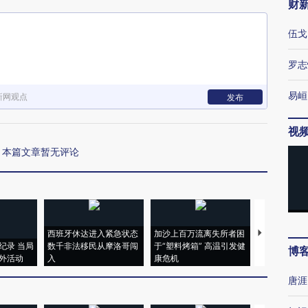
财
伍戈
罗志
易峘
新网观点
发布
视
本篇文章暂无评论
西班牙休达进入紧急状态
加沙上百万流离失所者困
视线｜HYR
纪录 当局
数千非法移民从摩洛哥闯
于“塑料烤箱” 高温引发健
术：是什么
博
外活动
入
康危机
心“花钱找虐
唐涯