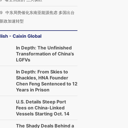
59
中东局势催化东南亚能源焦虑 多国出台
新政加速转型
lish - Caixin Global
In Depth: The Unfinished
Transformation of China’s
LGFVs
In Depth: From Skies to
Shackles, HNA Founder
Chen Feng Sentenced to 12
Years in Prison
U.S. Details Steep Port
Fees on China-Linked
Vessels Starting Oct. 14
The Shady Deals Behind a