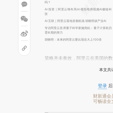
吗？
AI·投资｜阿里云锋布局AI 领投电商视频AI极链科
技
AI·互联｜阿里云落地首都机场 胡晓明谈产业AI
专访阿里云首席量子科学家施尧耘：量子计算机仍
需长期的努力
胡晓明：未来的阿里云要比现在大上100倍
策略并未奏效，阿里云在美国的数
本文共计
登录
后
财新通会
可畅读全