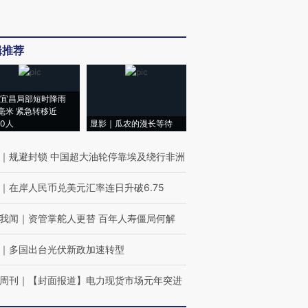
辑推荐
宜昌局部短时降雨
8毫米 紧急转移近
00人
显影｜瓜农的漫长等待
｜
规避封锁 中国超大油轮停靠埃及绕行非洲
｜
在岸人民币兑美元汇率连日升破6.75
我闻
｜
资管掌舵人更替 百年人寿僵局何解
｜
多国出台光伏新政加速转型
周刊
｜
【封面报道】电力现货市场元年突进