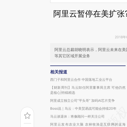
阿里云暂停在美扩张
2018年
阿里云总裁胡晓明表示，阿里云未来在美
等其它区域开展业务
相关报道
西门子和阿里云合作 中国落地工业云平台
【财新周刊】马云卸任阿里董事局主席 可他仍然
是核心|特稿精选
阿里成立独立公司“平头哥” 加码AI芯片竞争
Boss说｜马云：中美贸易战可能会持续20年
马云谈退休：将像顾问一样关注公司
阿里云发布农业大脑 农林牧渔是互联网的蓝海