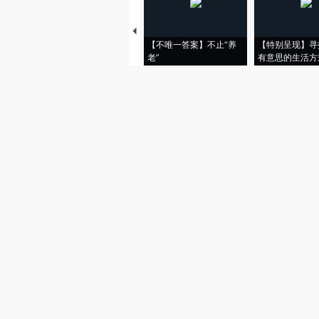
【不唯一答案】不止“养
【特别呈现】寻
老”
有意思的生活方