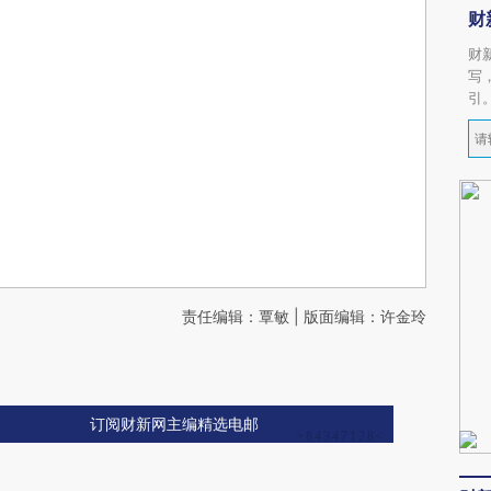
财
财
写
引
责任编辑：覃敏 | 版面编辑：许金玲
订阅财新网主编精选电邮