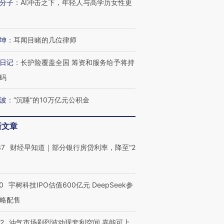
分子
：
AI冲击之下，年轻人与高学历女性更
进第四届链博
【商旅对话】华住集团
技“链”接产
【特别呈现】寻找100种
CFO：不靠规模取胜，华
【特别呈
坤
：
耳闻目睹的几位律师
有意思的生活方式·第三对
住三大增长引擎是什么？
有意思的
日记
：
长护险覆盖全国 筹资和服务给予将持
码
波
：
“沉睡”的10万亿元公积金
新文章
37
财经早知道｜部分银行房贷利率，降至“2
0
宇树科技IPO估值600亿元 DeepSeek参
略配售
22
油气市场剧烈波动现套利空间 嘉能可上