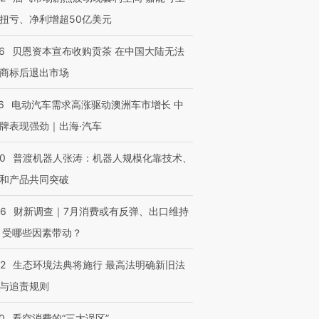
扭亏、净利增超50亿美元
6
贝恩资本宣布收购贡茶 在中国大陆无法
商标后退出市场
6
电动汽车需求高涨驱动澳洲车市增长 中
牌表现强劲｜出海·汽车
00
普渡机器人张涛：机器人规模化靠技术、
和产品共同突破
56
财新调查｜7月消费或有反弹、出口维持
 受哪些因素带动？
42
生态环境法典将施行 最高法明确新旧法
与追责规则
0
看空消费的“三大误区”