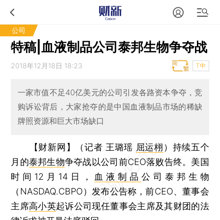
公司
特稿|血液制品公司泰邦生物争夺战
2018年12月18日 18:23
T中
一家市值不足40亿美元的公司引发各路资本争夺，竞
购诉讼背后，大家抢夺的是中国血液制品市场的稀缺
牌照资源和巨大市场缺口
【财新网】（记者 王璐瑶
屈运栩
）
持续五个
月的
泰邦生物
争夺战以公司前CEO落败告终。美国
时间12月14日，
血液制品
公司泰邦生物
（NASDAQ.CBPO）发布公告称，前CEO、董事会
主席
高小英
起诉公司现任董事会主席及其财团的法