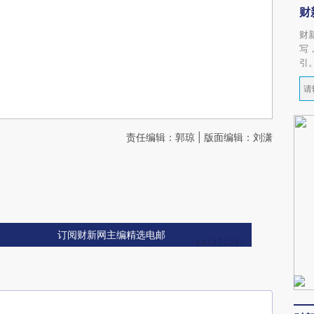
财
财
写
引
责任编辑：郭琼 | 版面编辑：刘潇
订阅财新网主编精选电邮