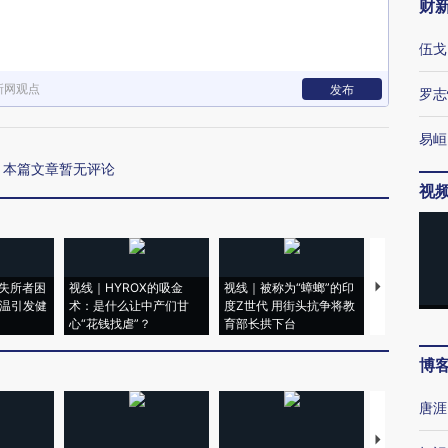
财
伍戈
新网观点
发布
罗志
易峘
本篇文章暂无评论
视
失所者困
视线｜HYROX的吸金
视线｜被称为“蟑螂”的印
视线｜“入侵
高温引发健
术：是什么让中产们甘
度Z世代 用街头抗争将教
机”？难民潮
心“花钱找虐”？
育部长拱下台
飞地休达
博
唐涯
【推广】走