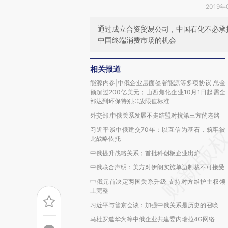
2019年
通过成立合资贸易公司，中国石化不必承
中国终端消费市场的机会
相关报道
能源内参|中俄企业层面签署能源等多项协议 总金
额超过200亿美元；山西焦化企业10月1日起需全
部达到环保特别排放限值标准
外交部:中俄关系发展不走结盟对抗第三方的老路
习近平谈中俄建交70年：以互信为基石，筑牢彼
此战略依托
中俄提升战略关系；首批科创板企业出炉
中俄联合声明：美方对伊朗实施单边制裁不可接受
中俄元首决定两国关系升级 支持对方维护主权领
土完整
习近平与普京会谈：加强中俄关系是历史的召唤
马杜罗邀华为等中俄企业共建委内瑞拉4G网络