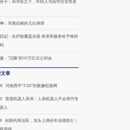
分子
：
AI冲击之下，年轻人与高学历女性更
技“链”接产
【特别呈现】寻找100种
CFO：不靠规模取胜，华
【特别呈
有意思的生活方式·第三对
住三大增长引擎是什么？
有意思的
坤
：
耳闻目睹的几位律师
日记
：
长护险覆盖全国 筹资和服务给予将持
码
波
：
“沉睡”的10万亿元公积金
新文章
26
河南西平“7.30”刑案嫌犯落网
00
普渡机器人张涛：人形机器人不会替代专
器人
4
创新药再活跃，龙头上调全年业绩指引｜
股周报