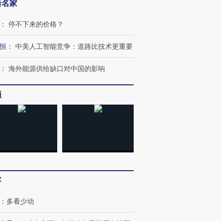
新名家
：
停不下来的价格？
恒
：
中美人工智能竞争：道路比技术更重要
：
海外能源供给缺口对中国的影响
频
”还是“人道危
湖北宜昌局部短时降雨
哈尔滨遭遇短时极端强降
撕裂西班牙
128毫米 紧急转移近
雨 3小时累计雨量超80毫
秘鲁纳斯
4000人
米
13人遇难
客
：
多看少动
进第四届链博
【商旅对话】华住集团