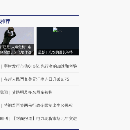
辑推荐
侵”还是“人道危机” 难
撕裂西班牙飞地休达
显影｜瓜农的漫长等待
｜
宇树发行市值610亿 先行者的加速和考验
｜
在岸人民币兑美元汇率连日升破6.75
我闻
｜
艾路明及多名股东被拘
｜
特朗普再签两份行政令限制出生公民权
周刊
｜
【封面报道】电力现货市场元年突进