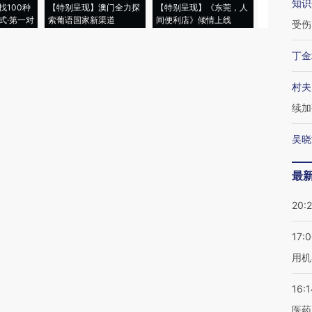
知识
找100种
【特别呈现】澳门全力探
【特别呈现】《东莞，人
会，让数智科
式·第一对
索葡语国家新渠道
间便利店》倾情上线
业
受伤
丁金
村夫
续加
吴晓
最
20:
17:
用机
16:1
医药