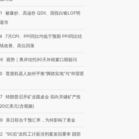
1
被爆炒、高溢价 QDII、国投白银LOF明
退市
4
7月CPI、PPI同比均低于预期 PPI同比结
续改善、高位回落
46
观势｜离岸信托90天补税窗口期疑问
00
普渡机器人如何平衡“脚踏实地”与“仰望星
？
57
特朗普召开矿业圆桌会 拟向关键矿产投
20亿美元(含视频)
09
美日联合干预汇率，为何影响了黄金
32
“90后”农民工讨薪涉刑案发回重审 因部