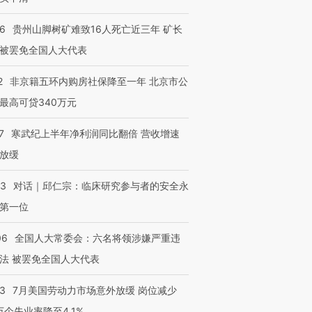
36
贵州山脚树矿难致16人死亡近三年 矿长
被罢免全国人大代表
2
非京籍五环内购房社保降至一年 北京市公
最高可贷340万元
7
寒武纪上半年净利润同比翻倍 营收增速
放缓
53
对话｜邱仁宗：临床研究参与者的安全永
第一位
06
全国人大常委会：六名将领涉嫌严重违
法 被罢免全国人大代表
43
7月美国劳动力市场意外放缓 岗位减少
3万个失业率降至4.1%