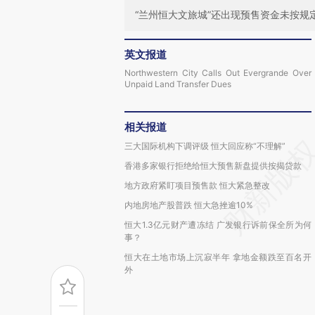
“兰州恒大文旅城”还出现预售资金未按
英文报道
Northwestern City Calls Out Evergrande Over
Unpaid Land Transfer Dues
相关报道
三大国际机构下调评级 恒大回应称“不理解”
香港多家银行拒绝给恒大预售新盘提供按揭贷款
地方政府紧盯项目预售款 恒大紧急整改
内地房地产股普跌 恒大急挫逾10%
恒大1.3亿元财产遭冻结 广发银行诉前保全所为何
事？
恒大在土地市场上沉寂半年 拿地金额跌至百名开
外