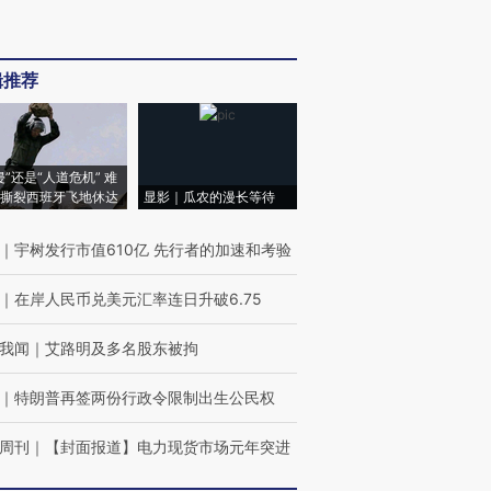
辑推荐
侵”还是“人道危机” 难
撕裂西班牙飞地休达
显影｜瓜农的漫长等待
｜
宇树发行市值610亿 先行者的加速和考验
｜
在岸人民币兑美元汇率连日升破6.75
我闻
｜
艾路明及多名股东被拘
｜
特朗普再签两份行政令限制出生公民权
周刊
｜
【封面报道】电力现货市场元年突进