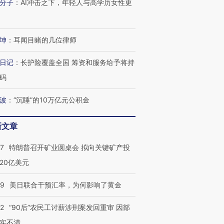
分子
：
AI冲击之下，年轻人与高学历女性更
坤
：
耳闻目睹的几位律师
跨国走私7万
视线｜被称为“蟑螂”的印
视线｜“入侵”还是“人道危
日记
：
长护险覆盖全国 筹资和服务给予将持
检体内含3种
度Z世代 用街头抗争将教
机”？难民潮撕裂西班牙
秘鲁纳斯
育部长拱下台
飞地休达
13人遇难
码
波
：
“沉睡”的10万亿元公积金
新文章
进第四届链博
【商旅对话】华住集团
技“链”接产
【特别呈现】寻找100种
CFO：不靠规模取胜，华
【特别呈
57
特朗普召开矿业圆桌会 拟向关键矿产投
有意思的生活方式·第三对
住三大增长引擎是什么？
有意思的
20亿美元
09
美日联合干预汇率，为何影响了黄金
32
“90后”农民工讨薪涉刑案发回重审 因部
实不清