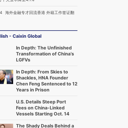
14
海外金融专才回流香港 外籍工作签证翻
lish - Caixin Global
In Depth: The Unfinished
Transformation of China’s
LGFVs
In Depth: From Skies to
Shackles, HNA Founder
Chen Feng Sentenced to 12
Years in Prison
U.S. Details Steep Port
Fees on China-Linked
Vessels Starting Oct. 14
The Shady Deals Behind a