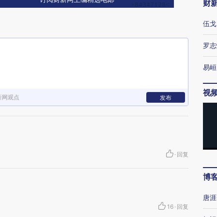
财
伍戈
罗志
易峘
视
新网观点
发布
·
回复
博
唐涯
16
·
回复