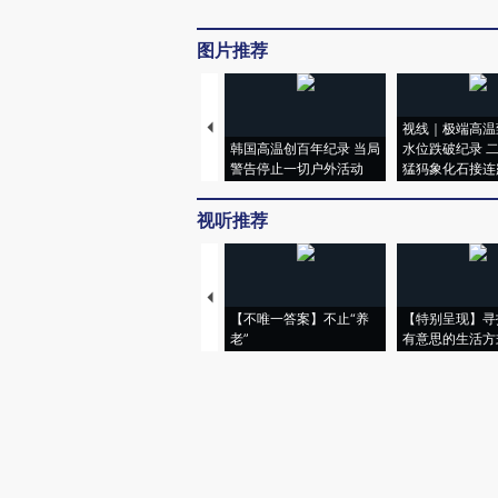
图片推荐
视线｜极端高温
韩国高温创百年纪录 当局
水位跌破纪录 
警告停止一切户外活动
猛犸象化石接连
视听推荐
【不唯一答案】不止“养
【特别呈现】寻
老”
有意思的生活方