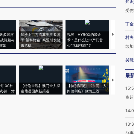
知识
受伤
丁金
致多瑙河
加沙上百万流离失所者困
视线｜HYROX的吸金
马航飞行员
村夫
二战沉船与
于“塑料烤箱” 高温引发健
术：是什么让中产们甘
粒摇头丸 尿
露出
康危机
心“花钱找虐”？
毒品
续加
吴晓
最
【推广】走
找100种
【特别呈现】澳门全力探
【特别呈现】《东莞，人
会，让数智科
15:
式·第一对
索葡语国家新渠道
间便利店》倾情上线
业
资超
14:
13:
分事