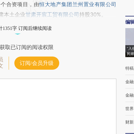
个合资项目，由
恒大地产集团兰州置业有限公司
甘肃本土企业
甘肃开宸工贸有限公司
持股30%。
编
1351字 订阅后继续阅读
获取已订阅的阅读权限
“入
民潮
员
订阅/会员升级
文
特稿
金融
金融
世界
财新