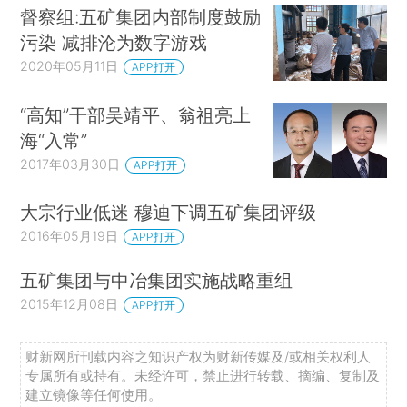
督察组:五矿集团内部制度鼓励
污染 减排沦为数字游戏
2020年05月11日
APP打开
“高知”干部吴靖平、翁祖亮上
海“入常”
2017年03月30日
APP打开
大宗行业低迷 穆迪下调五矿集团评级
2016年05月19日
APP打开
五矿集团与中冶集团实施战略重组
2015年12月08日
APP打开
财新网所刊载内容之知识产权为财新传媒及/或相关权利人
专属所有或持有。未经许可，禁止进行转载、摘编、复制及
建立镜像等任何使用。