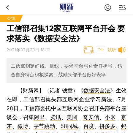
公司
工信部召集12家互联网平台开会 要
求落实《数据安全法》
2021年07月30日 18:10
试听
T中
工信部划定红线、底线，要求平台强化责任担当，结
合自身特点积极探索，鼓励头部平台做好表率
【财新网】（记者 钱童）
《
数据安全法
》生效
在即，工信部召集头部互联网企业学习新法。7月
28日，工信部委托中国互联网协会召开头部平台座
谈会，召集
阿里
、
腾讯
、
美团
、
奇安信
、
小米
、
京
东
、
微博
、
字节跳动
、
58同城
、
百度
、
拼多多
、
蚂