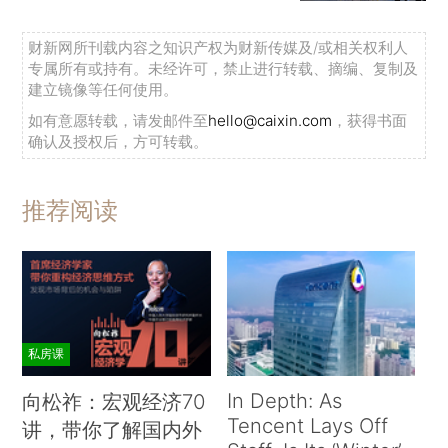
财新网所刊载内容之知识产权为财新传媒及/或相关权利人
专属所有或持有。未经许可，禁止进行转载、摘编、复制及
建立镜像等任何使用。
如有意愿转载，请发邮件至
hello@caixin.com
，获得书面
确认及授权后，方可转载。
推荐阅读
私房课
In Depth: As
向松祚：宏观经济70
Tencent Lays Off
讲，带你了解国内外