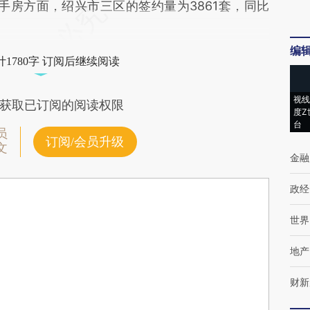
二手房方面，绍兴市三区的签约量为3861套，同比
编
1780字 订阅后继续阅读
视线
获取已订阅的阅读权限
度Z
台
员
订阅/会员升级
文
金融
政经
世界
地产
财新