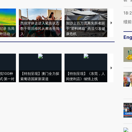
18:
绩前
西班牙休达进入紧急状态
加沙上百万流离失所者困
马航飞行员
纪录 当局
数千非法移民从摩洛哥闯
于“塑料烤箱” 高温引发健
粒摇头丸 尿
外活动
入
康危机
毒品
Eng
【推广】走
找100种
【特别呈现】澳门全力探
【特别呈现】《东莞，人
会，让数智科
式·第一对
索葡语国家新渠道
间便利店》倾情上线
业