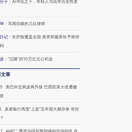
分子
：
AI冲击之下，年轻人与高学历女性更
坤
：
耳闻目睹的几位律师
日记
：
长护险覆盖全国 筹资和服务给予将持
码
波
：
“沉睡”的10万亿元公积金
新文章
05
美巴外交风波再升级 巴西驻美大使遭撤
签
5
多家银行再度“上架”五年期大额存单 有何
？
37
AMD二季度业绩超预期难抑市场担忧 盘