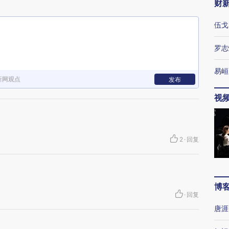
财
伍戈
罗志
易峘
新网观点
发布
视
2
·
回复
博
·
回复
唐涯