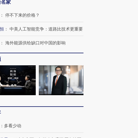
新名家
：
停不下来的价格？
恒
：
中美人工智能竞争：道路比技术更重要
：
海外能源供给缺口对中国的影响
频
客
：
多看少动