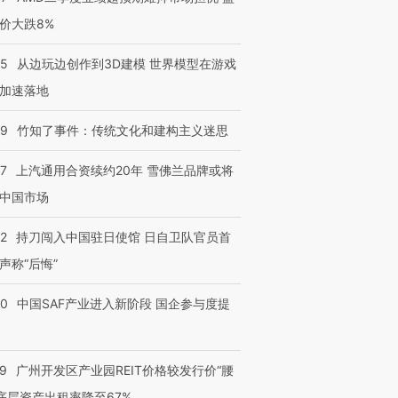
价大跌8%
25
从边玩边创作到3D建模 世界模型在游戏
加速落地
09
竹知了事件：传统文化和建构主义迷思
47
上汽通用合资续约20年 雪佛兰品牌或将
中国市场
42
持刀闯入中国驻日使馆 日自卫队官员首
声称“后悔”
30
中国SAF产业进入新阶段 国企参与度提
29
广州开发区产业园REIT价格较发行价“腰
 底层资产出租率降至67%