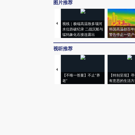
图片推荐
视线｜极端高温致多瑙河
水位跌破纪录 二战沉船与
韩国高温创百年
猛犸象化石接连露出
警告停止一切户
视听推荐
【不唯一答案】不止“养
【特别呈现】寻
老”
有意思的生活方