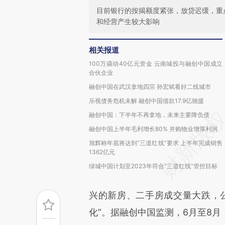
目前银行的按揭额度紧张，放贷迟缓，重
和经营产生较大影响
相关报道
100万撬动40亿元资金 云南城投与融创中国成立
合伙企业
融创中国在武汉拿地四宗 孙宏斌看好二线城市
乐视债务危机未解 融创中国借款17.9亿驰援
融创中国：下半年不再拿地，未来主要降负债
融创中国上半年毛利增长80% 并购物业增厚利润
旭辉称年底将达到“三道红线”要求 上半年完成销售
1362亿元
绿城中国计划至2023年符合“三道红线”管控目标
兴的新房、二手房成交量大跌，
化”。据融创中国监测，6月至8月