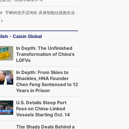
24
宇树科技开启询价 具身智能估值跑在业
？
跨国走私7万
视线｜HY
检体内含3种
泽连斯基密集出访美英 索
秘鲁纳斯卡观光飞机坠毁
术：是什
要防空导弹“救急”
13人遇难
心“花钱找
lish - Caixin Global
In Depth: The Unfinished
Transformation of China’s
LGFVs
进第四届链博
【商旅对话】华住集团
In Depth: From Skies to
技“链”接产
【特别呈现】寻找100种
CFO：不靠规模取胜，华
【特别呈
有意思的生活方式·第三对
住三大增长引擎是什么？
有意思的
Shackles, HNA Founder
Chen Feng Sentenced to 12
Years in Prison
U.S. Details Steep Port
Fees on China-Linked
Vessels Starting Oct. 14
The Shady Deals Behind a