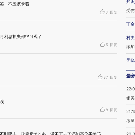
知识
签，不应该卡着
受伤
3
·
回复
丁金
月利息损失都很可观了
村夫
5
·
回复
续加
吴晓
最
37
·
回复
22:
销美
实践
8
·
回复
21:1
考量
不到哪去，政府卖地咋办，活不下去了还能高价买地吗
20: