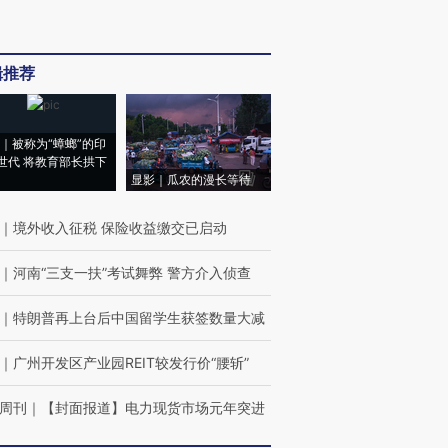
辑推荐
｜被称为“蟑螂”的印
世代 将教育部长拱下
显影｜瓜农的漫长等待
｜
境外收入征税 保险收益缴交已启动
｜
河南“三支一扶”考试舞弊 警方介入侦查
｜
特朗普再上台后中国留学生获签数量大减
｜
广州开发区产业园REIT较发行价“腰斩”
周刊
｜
【封面报道】电力现货市场元年突进