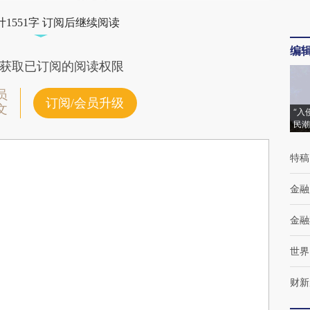
1551字 订阅后继续阅读
编
获取已订阅的阅读权限
员
订阅/会员升级
文
“入
民潮
特稿
金融
金融
世界
财新