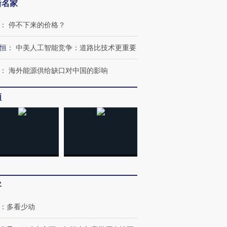
新名家
：
停不下来的价格？
恒
：
中美人工智能竞争：道路比技术更重要
：
海外能源供给缺口对中国的影响
频
客
：
多看少动