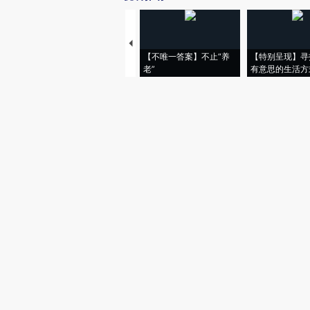
【不唯一答案】不止“养
【特别呈现】寻
老”
有意思的生活方