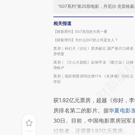
“007系列”第25部电影，丹尼尔·克雷格
相关报道
【财新周刊】007演员的大死一番
【财新周刊】为什么007的上司是女人？
票房｜科幻片《沙丘》票房破亿 国产新片口碑差
异明显
票房｜《兰心大剧院》反响平淡 《图兰朵》口碑
滑铁卢
票房｜国庆档票房同比增11% 《长津湖》32亿元
夺冠
获1.92亿元票房，超越《你好，
房排名第二的影片。据
华夏电影
30日。目前，中国电影票房冠军是
过前者，还需要1.97亿元票房。