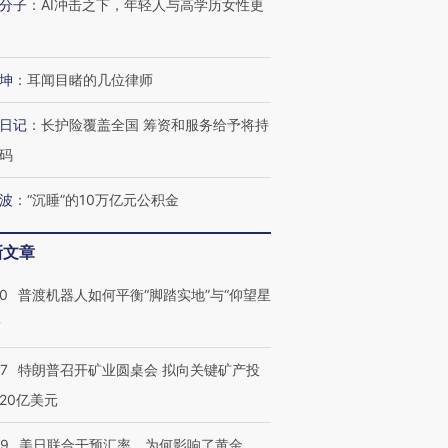
分子
：
AI冲击之下，年轻人与高学历女性更
坤
：
耳闻目睹的几位律师
日记
：
长护险覆盖全国 筹资和服务给予将持
码
波
：
“沉睡”的10万亿元公积金
新文章
00
普渡机器人如何平衡“脚踏实地”与“仰望星
？
跨国走私7万
视线｜被称为“蟑螂”的印
视线｜“入侵”还是“人道危
57
特朗普召开矿业圆桌会 拟向关键矿产投
检体内含3种
度Z世代 用街头抗争将教
机”？难民潮撕裂西班牙
秘鲁纳斯
育部长拱下台
飞地休达
13人遇难
20亿美元
09
美日联合干预汇率，为何影响了黄金