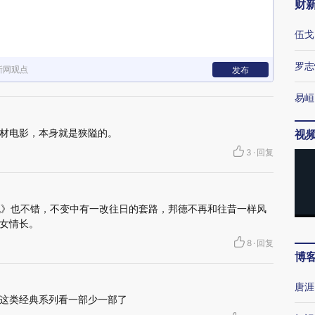
财
伍戈
罗志
新网观点
发布
易峘
材电影，本身就是狭隘的。
视
3
·
回复
赴死》也不错，不变中有一改往日的套路，邦德不再和往昔一样风
女情长。
8
·
回复
博
唐涯
这类经典系列看一部少一部了