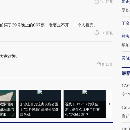
知识
14
·
回复
受伤
丁金
前买了29号晚上的007票。老婆走不开，一个人看完。
10
·
回复
村夫
续加
大家欢迎。
吴晓
6
·
回复
最
17:
空”
致多瑙河
加沙上百万流离失所者困
视线｜HYROX的吸金
马航飞行员
15:
二战沉船与
于“塑料烤箱” 高温引发健
术：是什么让中产们甘
粒摇头丸 尿
露出
康危机
心“花钱找虐”？
毒品
资超
14: