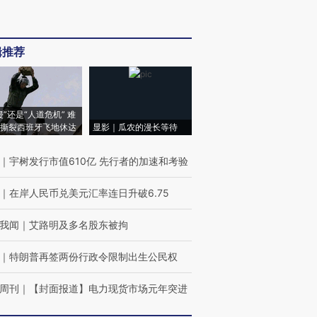
辑推荐
侵”还是“人道危机” 难
撕裂西班牙飞地休达
显影｜瓜农的漫长等待
｜
宇树发行市值610亿 先行者的加速和考验
｜
在岸人民币兑美元汇率连日升破6.75
我闻
｜
艾路明及多名股东被拘
｜
特朗普再签两份行政令限制出生公民权
周刊
｜
【封面报道】电力现货市场元年突进