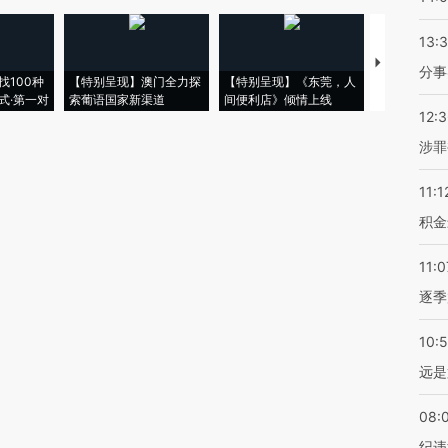
13:
【推广】走
分事
找100种
【特别呈现】澳门全力探
【特别呈现】《东莞，人
会，让数智科
式·第一对
索葡语国家新渠道
间便利店》倾情上线
业
12:
涉罪
11:1
积金
11:0
逐季
10:
远是
08:
纪违