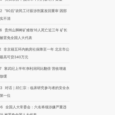
32
“90后”农民工讨薪涉刑案发回重审 因部
进第四届链博
【商旅对话】华住集团
实不清
技“链”接产
【特别呈现】寻找100种
CFO：不靠规模取胜，华
【特别呈
有意思的生活方式·第三对
住三大增长引擎是什么？
有意思的
36
贵州山脚树矿难致16人死亡近三年 矿长
被罢免全国人大代表
2
非京籍五环内购房社保降至一年 北京市公
最高可贷340万元
7
寒武纪上半年净利润同比翻倍 营收增速
放缓
53
对话｜邱仁宗：临床研究参与者的安全永
第一位
06
全国人大常委会：六名将领涉嫌严重违
法 被罢免全国人大代表