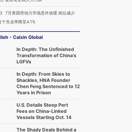
43
7月美国劳动力市场意外放缓 岗位减少
3万个失业率降至4.1%
lish - Caixin Global
In Depth: The Unfinished
Transformation of China’s
LGFVs
In Depth: From Skies to
Shackles, HNA Founder
Chen Feng Sentenced to 12
Years in Prison
U.S. Details Steep Port
Fees on China-Linked
Vessels Starting Oct. 14
The Shady Deals Behind a