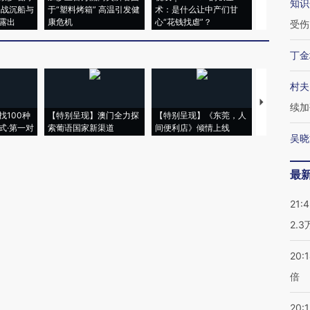
知识
二战沉船与
于“塑料烤箱” 高温引发健
术：是什么让中产们甘
粒摇头丸 尿
露出
康危机
心“花钱找虐”？
毒品
受伤
丁金
村夫
【推广】走
续加
找100种
【特别呈现】澳门全力探
【特别呈现】《东莞，人
会，让数智科
式·第一对
索葡语国家新渠道
间便利店》倾情上线
业
吴晓
最
21:
2.
20:
倍
20:1