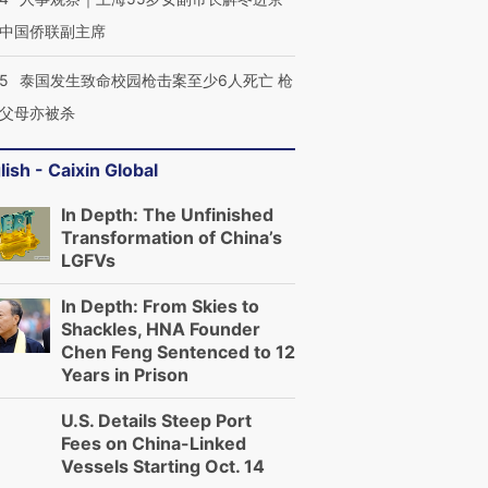
中国侨联副主席
45
泰国发生致命校园枪击案至少6人死亡 枪
父母亦被杀
lish - Caixin Global
In Depth: The Unfinished
Transformation of China’s
LGFVs
In Depth: From Skies to
Shackles, HNA Founder
Chen Feng Sentenced to 12
Years in Prison
U.S. Details Steep Port
Fees on China-Linked
Vessels Starting Oct. 14