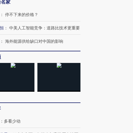
新名家
：
停不下来的价格？
恒
：
中美人工智能竞争：道路比技术更重要
：
海外能源供给缺口对中国的影响
频
客
：
多看少动
跨国走私7万
视线｜被称为“蟑螂”的印
视线｜“入侵”还是“人道危