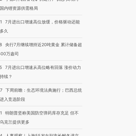
国内锂资源供需格局
1
7月进出口增速高位放缓，价格驱动还能
多久
8
央行7月继续增持近20吨黄金 累计储备超
600万盎司
5
7月进出口增速从高位略有回落 涨价动力
持续？
07
下周前瞻：生态环境法典施行；巴西总统
进入竞选阶段
1
特朗普坚称美国防空弹药库存充足 但不
乌克兰提供更多
24
人事观察｜上海55岁女副市长解冬进京