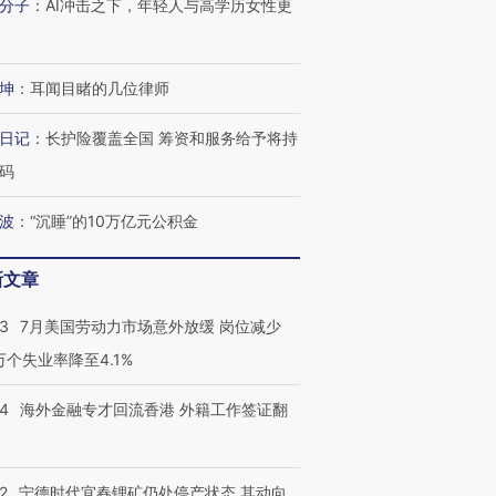
分子
：
AI冲击之下，年轻人与高学历女性更
检体内含3种
度Z世代 用街头抗争将教
机”？难民潮撕裂西班牙
秘鲁纳斯
育部长拱下台
飞地休达
13人遇难
坤
：
耳闻目睹的几位律师
日记
：
长护险覆盖全国 筹资和服务给予将持
进第四届链博
【商旅对话】华住集团
码
技“链”接产
【特别呈现】寻找100种
CFO：不靠规模取胜，华
【特别呈
有意思的生活方式·第三对
住三大增长引擎是什么？
有意思的
波
：
“沉睡”的10万亿元公积金
新文章
43
7月美国劳动力市场意外放缓 岗位减少
3万个失业率降至4.1%
14
海外金融专才回流香港 外籍工作签证翻
2
宁德时代宜春锂矿仍处停产状态 其动向