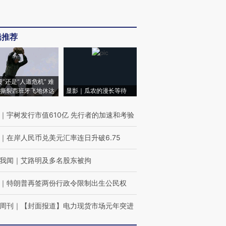
辑推荐
侵”还是“人道危机” 难
撕裂西班牙飞地休达
显影｜瓜农的漫长等待
｜
宇树发行市值610亿 先行者的加速和考验
｜
在岸人民币兑美元汇率连日升破6.75
我闻
｜
艾路明及多名股东被拘
｜
特朗普再签两份行政令限制出生公民权
周刊
｜
【封面报道】电力现货市场元年突进