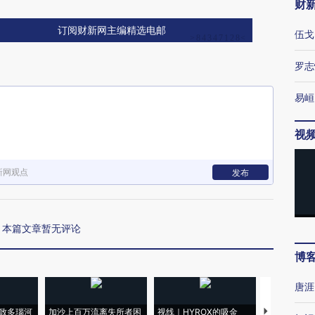
财
订阅财新网主编精选电邮
伍戈
罗志
易峘
视
新网观点
发布
本篇文章暂无评论
博
唐涯
致多瑙河
加沙上百万流离失所者困
视线｜HYROX的吸金
马航飞行员