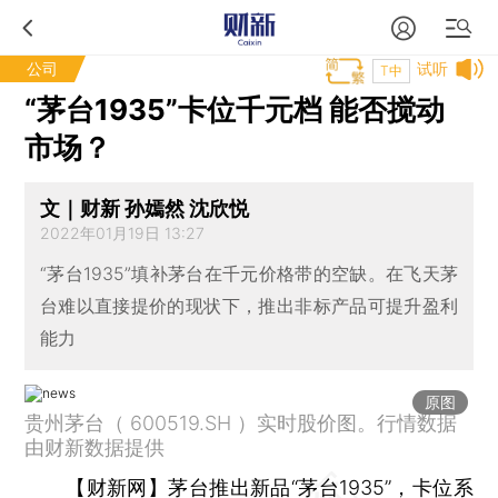
公司
试听
T中
“茅台1935”卡位千元档 能否搅动
市场？
文｜财新 孙嫣然 沈欣悦
2022年01月19日 13:27
“茅台1935”填补茅台在千元价格带的空缺。在飞天茅
台难以直接提价的现状下，推出非标产品可提升盈利
能力
原图
贵州茅台（ 600519.SH ）实时股价图。行情数据
由财新数据提供
【财新网】
茅台
推出新品“茅台1935”，卡位系