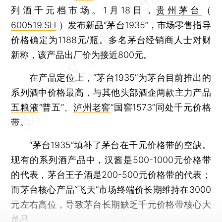
列酒千元档市场。1月18日，
贵州茅台
（
600519.SH
）发布新品“茅台1935”，市场零售指导
价格确定为1188元/瓶。多名茅台经销商人士对财
新称，该产品出厂价为接近800元。
在产品定位上，“茅台1935”为茅台目前推出的
系列酒中价格最高，与其他头部酒企两款主力产品
五粮液
“普五”、
泸州老窖
“国窖1573”同处千元价格
带。
“茅台1935”填补了茅台在千元价格带的空缺。
现有的系列酒产品中，汉酱是500-1000元价格带
的代表，茅台王子酒是200-500元价格带的代表；
而茅台核心产品“飞天”市场终端价长期维持在3000
元左右高位，导致茅台长期缺乏千元价格带核心大
单品。