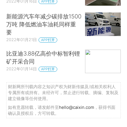
2022年01月16日
APP打开
新能源汽车年减少碳排放1500
万吨 降低燃油车油耗同样重
要
2022年01月21日
APP打开
比亚迪3.88亿高价中标智利锂
矿开采合同
2022年01月14日
APP打开
财新网所刊载内容之知识产权为财新传媒及/或相关权利人
专属所有或持有。未经许可，禁止进行转载、摘编、复制及
建立镜像等任何使用。
如有意愿转载，请发邮件至
hello@caixin.com
，获得书面
确认及授权后，方可转载。