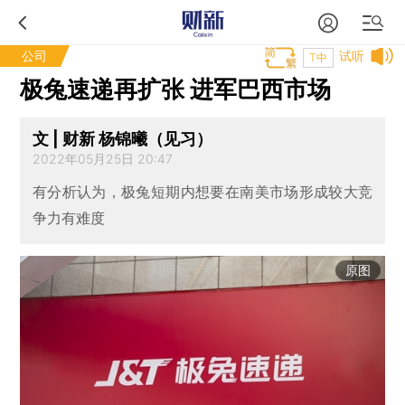
公司
试听
T中
极兔速递再扩张 进军巴西市场
文 | 财新 杨锦曦（见习）
2022年05月25日 20:47
有分析认为，极兔短期内想要在南美市场形成较大竞
争力有难度
原图